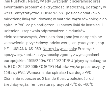
(nie tłustych). Należy wtedy uwzględnić ścieralność oraz
ewentualny problem elektryczności statycznej. Dostępny w
wersji antystatycznej LUISIANA AS - posiada dodatkowo
miedzianą linkę wbudowaną w materiał węża równolegle do
spirali z PVC, co po podłączeniu końców linki do instalacji i
uziemieniu zapewnia odprowadzenie ładunków
elektrostatycznych. Wersja ta dostępna jest na specjalne
zamówienie, przykładowy indeks wersji antystatycznej: np.
ME-LUISIANA-AS-050.
Normy i wymagania
: Przemysł
spożywczy, kontakt z żywnością: zgodny z wymaganiami
europejskimi 1935/2004/EC i 10/2011/EU (płyny symulacyjne
A, B i C), 2023/2006/EC (GMP). Materiał węża: przezroczysty
żółtawy PVC. Wzmocnienie: spirala z twardego PVC.
Ciśnienie robocze: od 2 bar do 8 bar, w zależności od
średnicy węża. Temperatura pracy: od -5°C do +60°C.