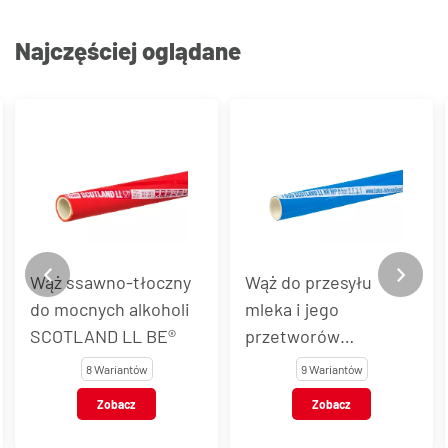
Najczęściej oglądane
Wąż do przesyłu
Wąż z PVC do
mleka i jego
substancji
przetworów
spożywczych
SCOTLAND LL NR®
wzmocniony spiralą z
9 Wariantów
19 Wariantów
drutu stalowego
Zobacz
Zobacz
ARMORVIN HNA