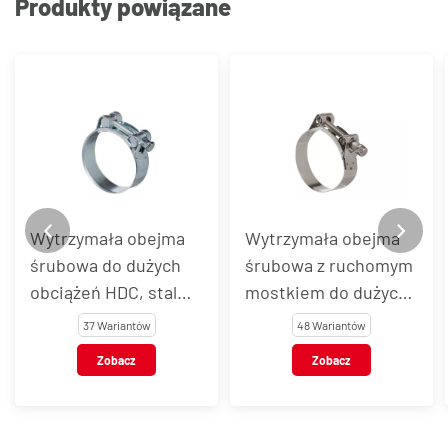
Produkty powiązane
Wytrzymała obejma
Wytrzymała obejma
śrubowa do dużych
śrubowa z ruchomym
obciążeń HDC, stal
mostkiem do dużych
węglowa
obciążeń SUPRA
37 Wariantów
48 Wariantów
HEAVY DUTY W4
Zobacz
Zobacz