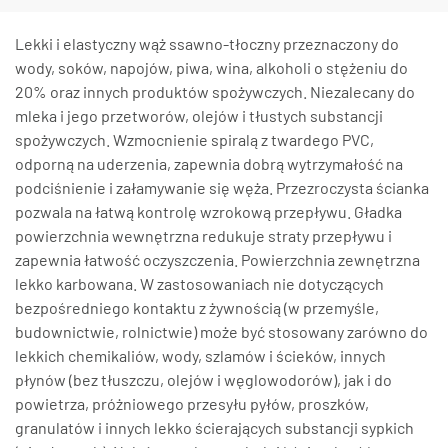
Lekki i elastyczny wąż ssawno-tłoczny przeznaczony do
wody, soków, napojów, piwa, wina, alkoholi o stężeniu do
20% oraz innych produktów spożywczych. Niezalecany do
mleka i jego przetworów, olejów i tłustych substancji
spożywczych. Wzmocnienie spiralą z twardego PVC,
odporną na uderzenia, zapewnia dobrą wytrzymałość na
podciśnienie i załamywanie się węża. Przezroczysta ścianka
pozwala na łatwą kontrolę wzrokową przepływu. Gładka
powierzchnia wewnętrzna redukuje straty przepływu i
zapewnia łatwość oczyszczenia. Powierzchnia zewnętrzna
lekko karbowana. W zastosowaniach nie dotyczących
bezpośredniego kontaktu z żywnością (w przemyśle,
budownictwie, rolnictwie) może być stosowany zarówno do
lekkich chemikaliów, wody, szlamów i ścieków, innych
płynów (bez tłuszczu, olejów i węglowodorów), jak i do
powietrza, próżniowego przesyłu pyłów, proszków,
granulatów i innych lekko ścierających substancji sypkich