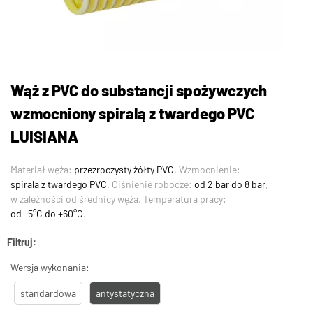
Wąż z PVC do substancji spożywczych
wzmocniony spiralą z twardego PVC
LUISIANA
Materiał węża:
przezroczysty żółty PVC
. Wzmocnienie:
spirala z twardego PVC
. Ciśnienie robocze:
od 2 bar do 8 bar
,
w zależności od średnicy węża. Temperatura pracy:
od -5°C do +60°C
.
Filtruj:
Wersja wykonania:
standardowa
antystatyczna