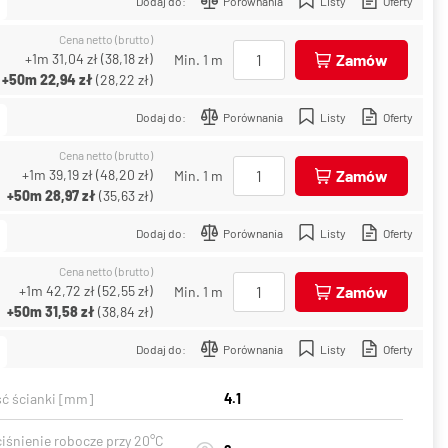
Dodaj do:
Porównania
Listy
Oferty
Cena netto (brutto)
+1m
31,04 zł
(
38,18 zł
)
Zamów
Min. 1 m
+50m
22,94 zł
(
28,22 zł
)
Dodaj do:
Porównania
Listy
Oferty
Cena netto (brutto)
+1m
39,19 zł
(
48,20 zł
)
Zamów
Min. 1 m
+50m
28,97 zł
(
35,63 zł
)
Dodaj do:
Porównania
Listy
Oferty
Cena netto (brutto)
+1m
42,72 zł
(
52,55 zł
)
Zamów
Min. 1 m
+50m
31,58 zł
(
38,84 zł
)
Dodaj do:
Porównania
Listy
Oferty
ć ścianki [mm]
4.1
ciśnienie robocze przy 20°C