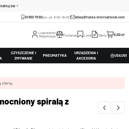
taktuj się
61 650 79 50
(pn.-pt. 8.00-16.00)
sklep@tubes-international.com
Logowanie/
0,00 zł
Porównaj
Lista
Oferty
Rejestracja
CZYSZCZENIE I
URZĄDZENIA I
PNEUMATYKA
USŁUGI
A
ZMYWANIE
AKCESORIA
 ofertę.
ocniony spiralą z