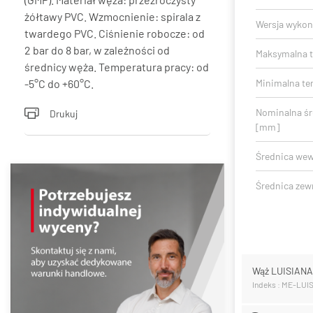
żółtawy PVC. Wzmocnienie: spirala z
Wersja wykon
twardego PVC. Ciśnienie robocze: od
2 bar do 8 bar, w zależności od
Maksymalna t
średnicy węża. Temperatura pracy: od
-5°C do +60°C.
Minimalna te
Nominalna ś
Drukuj
[mm]
Średnica we
Średnica zew
Wąż LUISIAN
Indeks : ME-LUI