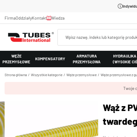
Indywidu
Firma
Oddziały
Kontakt
Wiedza
WĘŻE
ARMATURA
HYDRAULIKA
KOMPENSATORY
PRZEMYSŁOWE
PRZEMYSŁOWA
(WYSOKIE CI
Strona główna
Wszystkie kategorie
Węże przemysłowe
Węże przemysłowe z gu
Twoje c
Wąż z P
twardeg