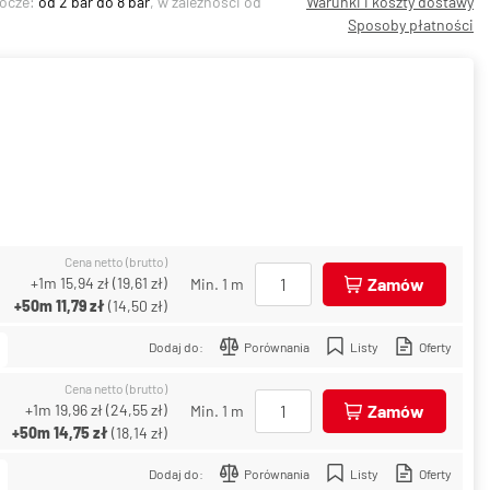
bocze:
od 2 bar do 8 bar
, w zależności od
Warunki i koszty dostawy
Sposoby płatności
Cena netto (brutto)
+1m
15,94 zł
(
19,61 zł
)
Zamów
Min. 1 m
+50m
11,79 zł
(
14,50 zł
)
Dodaj do:
Porównania
Listy
Oferty
Cena netto (brutto)
+1m
19,96 zł
(
24,55 zł
)
Zamów
Min. 1 m
+50m
14,75 zł
(
18,14 zł
)
Dodaj do:
Porównania
Listy
Oferty