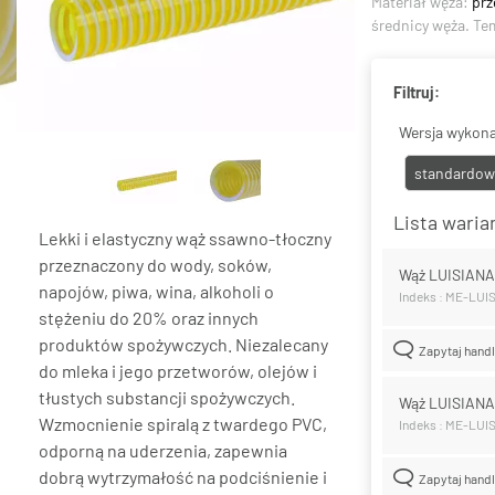
Materiał węża:
prz
średnicy węża. Te
Filtruj:
Wersja wykona
standardow
Lista wari
Lekki i elastyczny wąż ssawno-tłoczny
przeznaczony do wody, soków,
Wąż LUISIAN
napojów, piwa, wina, alkoholi o
Indeks : ME-LUI
stężeniu do 20% oraz innych
produktów spożywczych. Niezalecany
Zapytaj hand
do mleka i jego przetworów, olejów i
tłustych substancji spożywczych.
Wąż LUISIAN
Wzmocnienie spiralą z twardego PVC,
Indeks : ME-LUI
odporną na uderzenia, zapewnia
dobrą wytrzymałość na podciśnienie i
Zapytaj hand