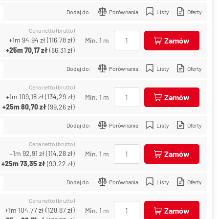
Dodaj do:
Porównania
Listy
Oferty
Cena netto (brutto)
+1m
94,94 zł
(
116,78 zł
)
Zamów
Min. 1 m
+25m
70,17 zł
(
86,31 zł
)
Dodaj do:
Porównania
Listy
Oferty
Cena netto (brutto)
+1m
109,18 zł
(
134,29 zł
)
Zamów
Min. 1 m
+25m
80,70 zł
(
99,26 zł
)
Dodaj do:
Porównania
Listy
Oferty
Cena netto (brutto)
+1m
92,91 zł
(
114,28 zł
)
Zamów
Min. 1 m
+25m
73,35 zł
(
90,22 zł
)
Dodaj do:
Porównania
Listy
Oferty
Cena netto (brutto)
+1m
104,77 zł
(
128,87 zł
)
Zamów
Min. 1 m