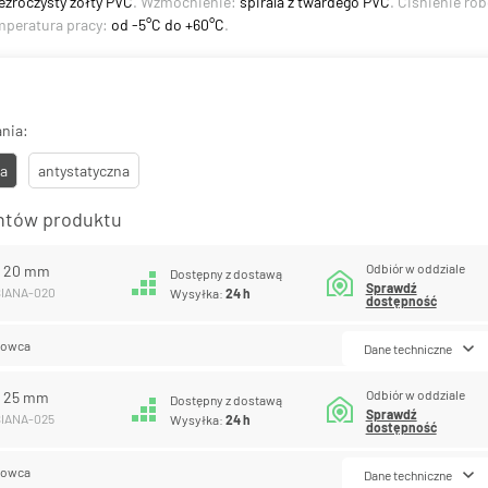
ezroczysty żółty PVC
. Wzmocnienie:
spirala z twardego PVC
. Ciśnienie ro
mperatura pracy:
od -5°C do +60°C
.
nia:
a
antystatyczna
antów produktu
Odbiór w oddziale
A 20 mm
Dostępny z dostawą
Sprawdź
SIANA-020
Wysyłka:
24 h
dostępność
lowca
Dane techniczne
Odbiór w oddziale
A 25 mm
Dostępny z dostawą
Sprawdź
SIANA-025
Wysyłka:
24 h
dostępność
lowca
Dane techniczne