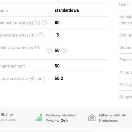
[bar]
ania
standardowa
Korekcj
emperatura pracy [°C]
60
temper
mperatura pracy [°C]
-5
Ciśnien
rednica wewnętrzna DN
Odporn
50
Podciśn
wnętrzna [mm]
50
Minima
nętrzna węża (rury) [mm]
58.2
Masa j
Długoś
A 60 mm
Dostępny z dostawą
Odbiór w oddziale
SIANA-060
Wysyłka:
24 h
Niedostępny