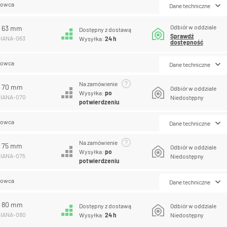
lowca
Dane techniczne
Odbiór w oddziale
A 63 mm
Dostępny z dostawą
Sprawdź
SIANA-063
Wysyłka:
24 h
dostępność
lowca
Dane techniczne
Na zamówienie
A 70 mm
Odbiór w oddziale
Wysyłka:
po
SIANA-070
Niedostępny
potwierdzeniu
lowca
Dane techniczne
Na zamówienie
A 75 mm
Odbiór w oddziale
Wysyłka:
po
SIANA-075
Niedostępny
potwierdzeniu
lowca
Dane techniczne
A 80 mm
Dostępny z dostawą
Odbiór w oddziale
SIANA-080
Wysyłka:
24 h
Niedostępny