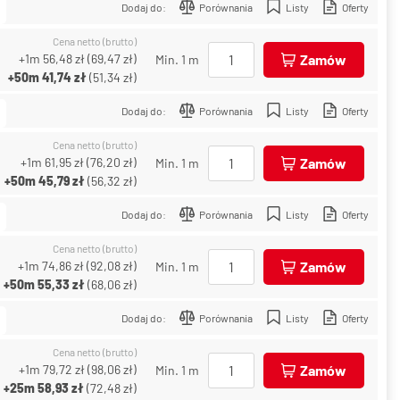
Dodaj do:
Porównania
Listy
Oferty
Cena netto (brutto)
+1m
56,48 zł
(
69,47 zł
)
Zamów
Min. 1 m
+50m
41,74 zł
(
51,34 zł
)
Dodaj do:
Porównania
Listy
Oferty
Cena netto (brutto)
+1m
61,95 zł
(
76,20 zł
)
Zamów
Min. 1 m
+50m
45,79 zł
(
56,32 zł
)
Dodaj do:
Porównania
Listy
Oferty
Cena netto (brutto)
+1m
74,86 zł
(
92,08 zł
)
Zamów
Min. 1 m
+50m
55,33 zł
(
68,06 zł
)
Dodaj do:
Porównania
Listy
Oferty
Cena netto (brutto)
+1m
79,72 zł
(
98,06 zł
)
Zamów
Min. 1 m
+25m
58,93 zł
(
72,48 zł
)