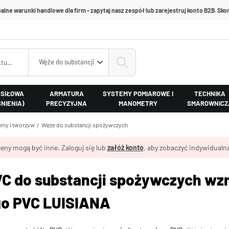
alne warunki handlowe dla firm - zapytaj nasz zespół lub zarejestruj konto B2B. Skon
Węże do substancji spożywczych
 SIŁOWA
ARMATURA
SYSTEMY POMIAROWE I
TECHNIKA
ŚNIENIA)
PRECYZYJNA
MANOMETRY
SMAROWNICZ
my i tworzyw
Węże do substancji spożywczych
eny mogą być inne. Zaloguj się lub
załóż konto
, aby zobaczyć indywidualną
VC do substancji spożywczych wzm
o PVC LUISIANA