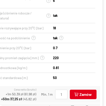
6
a (ciśnienie robocze /
tak
atura)
ie rozrywające przy 20°C [bar]
18
ość na podciśnienie
tak
ienie przy 20°C [bar]
0.7
lny promień zagięcia [mm]
220
ednostkowa [kg/m]
0.81
ć standardowa [m]
50
Cena netto (brutto)
+1m
50,39 zł
(
61,98 zł
)
Zamów
Min. 1 m
+50m
37,25 zł
(
45,82 zł
)