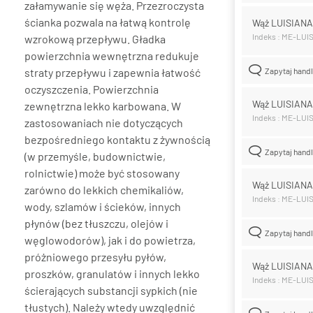
załamywanie się węża. Przezroczysta
ścianka pozwala na łatwą kontrolę
Wąż LUISIAN
Indeks : ME-LUI
wzrokową przepływu. Gładka
powierzchnia wewnętrzna redukuje
straty przepływu i zapewnia łatwość
Zapytaj hand
oczyszczenia. Powierzchnia
Wąż LUISIAN
zewnętrzna lekko karbowana. W
Indeks : ME-LUI
zastosowaniach nie dotyczących
bezpośredniego kontaktu z żywnością
Zapytaj hand
(w przemyśle, budownictwie,
rolnictwie) może być stosowany
Wąż LUISIAN
zarówno do lekkich chemikaliów,
Indeks : ME-LUI
wody, szlamów i ścieków, innych
płynów (bez tłuszczu, olejów i
Zapytaj hand
węglowodorów), jak i do powietrza,
próżniowego przesyłu pyłów,
Wąż LUISIAN
proszków, granulatów i innych lekko
Indeks : ME-LUI
ścierających substancji sypkich (nie
tłustych). Należy wtedy uwzględnić