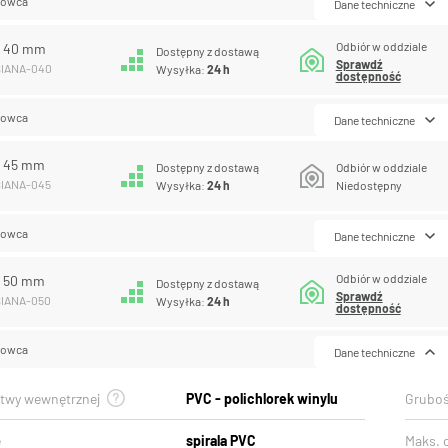
lowca
Dane techniczne
Odbiór w oddziale
A 40 mm
Dostępny z dostawą
Sprawdź
SIANA-040
Wysyłka:
24 h
dostępność
lowca
Dane techniczne
A 45 mm
Dostępny z dostawą
Odbiór w oddziale
SIANA-045
Wysyłka:
24 h
Niedostępny
lowca
Dane techniczne
Odbiór w oddziale
A 50 mm
Dostępny z dostawą
Sprawdź
SIANA-050
Wysyłka:
24 h
dostępność
lowca
Dane techniczne
stwy wewnętrznej
PVC - polichlorek winylu
Gruboś
e
spirala PVC
Maks. 