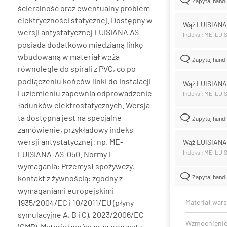
Zapytaj hand
ścieralność oraz ewentualny problem
elektryczności statycznej. Dostępny w
Wąż LUISIAN
wersji antystatycznej LUISIANA AS -
Indeks : ME-LUI
posiada dodatkowo miedzianą linkę
wbudowaną w materiał węża
Zapytaj hand
równolegle do spirali z PVC, co po
podłączeniu końców linki do instalacji
Wąż LUISIAN
i uziemieniu zapewnia odprowadzenie
Indeks : ME-LUI
ładunków elektrostatycznych. Wersja
ta dostępna jest na specjalne
Zapytaj hand
zamówienie, przykładowy indeks
wersji antystatycznej: np. ME-
Wąż LUISIAN
Indeks : ME-LUI
LUISIANA-AS-050.
Normy i
wymagania
: Przemysł spożywczy,
kontakt z żywnością: zgodny z
Zapytaj hand
wymaganiami europejskimi
1935/2004/EC i 10/2011/EU (płyny
Materiał war
symulacyjne A, B i C), 2023/2006/EC
Wzmocnieni
(GMP). Materiał węża: przezroczysty