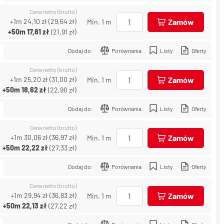
Cena netto (brutto)
+1m
24,10 zł
(
29,64 zł
)
Zamów
Min. 1 m
+50m
17,81 zł
(
21,91 zł
)
Dodaj do:
Porównania
Listy
Oferty
Cena netto (brutto)
+1m
25,20 zł
(
31,00 zł
)
Zamów
Min. 1 m
+50m
18,62 zł
(
22,90 zł
)
Dodaj do:
Porównania
Listy
Oferty
Cena netto (brutto)
+1m
30,06 zł
(
36,97 zł
)
Zamów
Min. 1 m
+50m
22,22 zł
(
27,33 zł
)
Dodaj do:
Porównania
Listy
Oferty
Cena netto (brutto)
+1m
29,94 zł
(
36,83 zł
)
Zamów
Min. 1 m
+50m
22,13 zł
(
27,22 zł
)