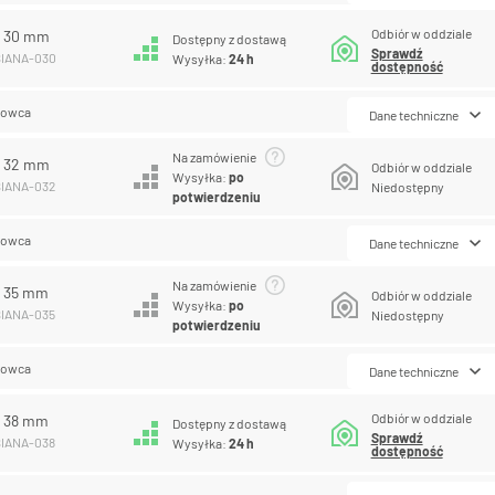
Odbiór w oddziale
A 30 mm
Dostępny z dostawą
Sprawdź
SIANA-030
Wysyłka:
24 h
dostępność
lowca
Dane techniczne
Na zamówienie
A 32 mm
Odbiór w oddziale
Wysyłka:
po
SIANA-032
Niedostępny
potwierdzeniu
lowca
Dane techniczne
Na zamówienie
A 35 mm
Odbiór w oddziale
Wysyłka:
po
SIANA-035
Niedostępny
potwierdzeniu
lowca
Dane techniczne
Odbiór w oddziale
A 38 mm
Dostępny z dostawą
Sprawdź
SIANA-038
Wysyłka:
24 h
dostępność