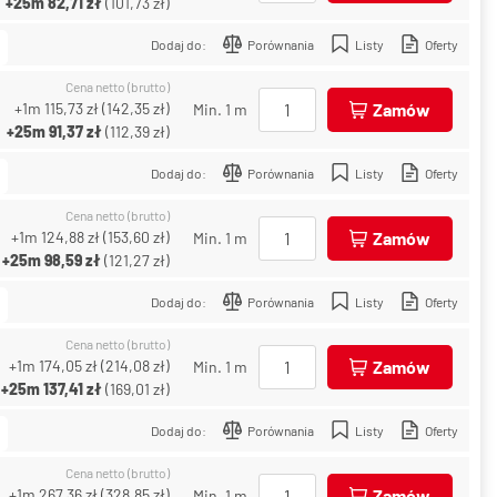
+25m
82,71 zł
(
101,73 zł
)
Dodaj do:
Porównania
Listy
Oferty
Cena netto (brutto)
+1m
115,73 zł
(
142,35 zł
)
Zamów
Min. 1 m
+25m
91,37 zł
(
112,39 zł
)
Dodaj do:
Porównania
Listy
Oferty
Cena netto (brutto)
+1m
124,88 zł
(
153,60 zł
)
Zamów
Min. 1 m
+25m
98,59 zł
(
121,27 zł
)
Dodaj do:
Porównania
Listy
Oferty
Cena netto (brutto)
+1m
174,05 zł
(
214,08 zł
)
Zamów
Min. 1 m
+25m
137,41 zł
(
169,01 zł
)
Dodaj do:
Porównania
Listy
Oferty
Cena netto (brutto)
+1m
267,36 zł
(
328,85 zł
)
Zamów
Min. 1 m