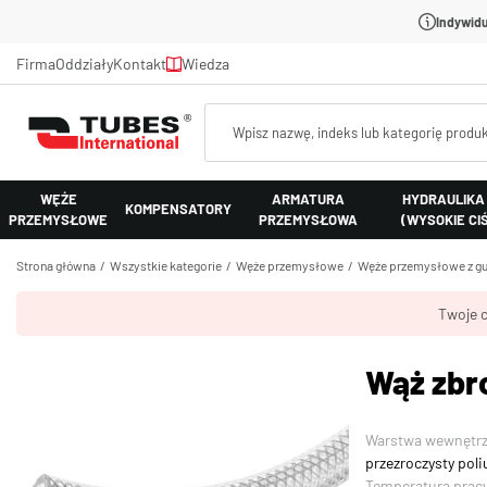
Indywidu
Firma
Oddziały
Kontakt
Wiedza
WĘŻE
ARMATURA
HYDRAULIKA
KOMPENSATORY
PRZEMYSŁOWE
PRZEMYSŁOWA
(WYSOKIE CI
Strona główna
Wszystkie kategorie
Węże przemysłowe
Węże przemysłowe z gu
Twoje c
Wąż zbr
Warstwa wewnętr
przezroczysty poli
Temperatura prac