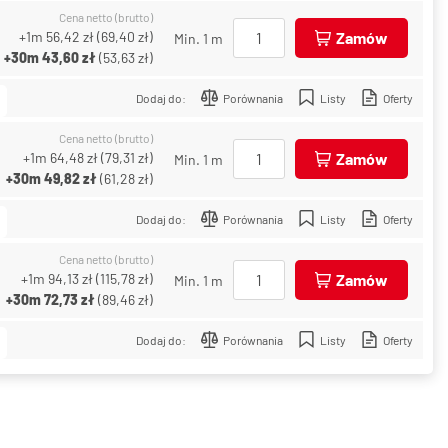
Cena netto (brutto)
+1m
56,42 zł
(
69,40 zł
)
Zamów
Min. 1 m
+30m
43,60 zł
(
53,63 zł
)
Dodaj do:
Porównania
Listy
Oferty
Cena netto (brutto)
+1m
64,48 zł
(
79,31 zł
)
Zamów
Min. 1 m
+30m
49,82 zł
(
61,28 zł
)
Dodaj do:
Porównania
Listy
Oferty
Cena netto (brutto)
+1m
94,13 zł
(
115,78 zł
)
Zamów
Min. 1 m
+30m
72,73 zł
(
89,46 zł
)
Dodaj do:
Porównania
Listy
Oferty