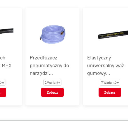
ich
Przedłużacz
Elastyczny
w MPX
pneumatyczny do
uniwersalny wąż
narzędzi
gumowy
pneumatycznych
NIPLAFLEX
tów
2 Warianty
7 Wariantów
WTZ-P
z
Zobacz
Zobacz