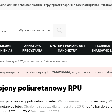
alne warunki handlowe dla firm - zapytaj nasz zespół lub zarejestruj konto B2B. Skon
Węże uniwersalne
 SIŁOWA
ARMATURA
SYSTEMY POMIAROWE I
TECHNIKA
ŚNIENIA)
PRECYZYJNA
MANOMETRY
SMAROWNICZ
my i tworzyw
Węże uniwersalne
Węże uniwersalne
eny mogą być inne. Zaloguj się lub
załóż konto
, aby zobaczyć indywidualną
ojony poliuretanowy RPU
zna:
przezroczysty poliuretan-polieter
. Wzmocnienie:
oplot poliestrowy
. 
uretan-polieter
. Ciśnienie robocze dla temperatury 20°C:
od 10 bar do 20 
y:
od -30°C do +70°C
(chwilowo +100°C).