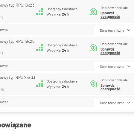
nowy typ RPU 16x23
Odbiór w oddziale
Dostępny z dostawą
Sprawdź
Wysyłka:
24 h
dostępność
-16
lowca
Dane techniczne
nowy typ RPU 19x26
Odbiór w oddziale
Dostępny z dostawą
Sprawdź
Wysyłka:
24 h
dostępność
-19
lowca
Dane techniczne
nowy typ RPU 25x33
Odbiór w oddziale
Dostępny z dostawą
Sprawdź
Wysyłka:
24 h
dostępność
-25
lowca
Dane techniczne
powiązane