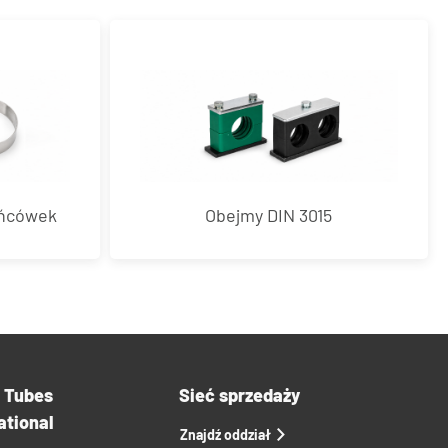
ońcówek
Obejmy DIN 3015
a Tubes
Sieć sprzedaży
ational
Znajdź oddział