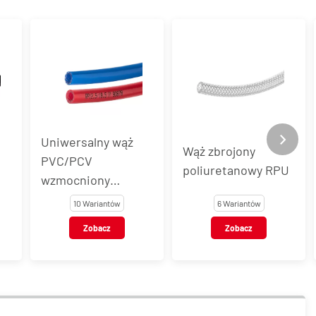
Uniwersalny wąż
Wąż zbrojony
PVC/PCV
poliuretanowy RPU
wzmocniony
oplotem RP
10 Wariantów
6 Wariantów
Zobacz
Zobacz