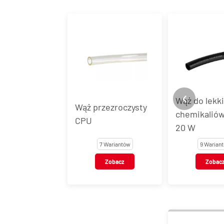
Wąż do lekk
Wąż przezroczysty
chemikalió
CPU
20 W
7 Wariantów
9 Warian
Zobacz
Zobac