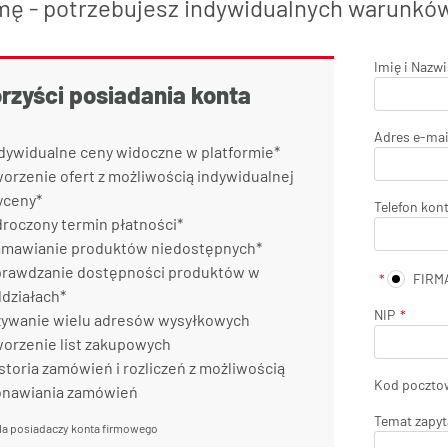
mę - potrzebujesz indywidualnych warunkó
Imię i Nazw
orzyści posiadania konta
Adres e-mai
dywidualne ceny widoczne w platformie*
orzenie ofert z możliwością indywidualnej
yceny*
Telefon kon
roczony termin płatności*
mawianie produktów niedostępnych*
rawdzanie dostępności produktów w
FIRM
działach*
NIP
ywanie wielu adresów wysyłkowych
orzenie list zakupowych
storia zamówień i rozliczeń z możliwością
Kod poczto
onawiania zamówień
Temat zapyt
la posiadaczy konta firmowego