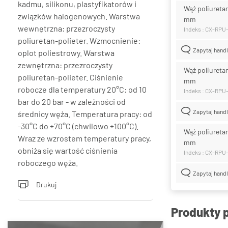
kadmu, silikonu, plastyfikatorów i
Wąż poliureta
związków halogenowych. Warstwa
mm
wewnętrzna: przezroczysty
Indeks : CX-RPU
poliuretan-polieter. Wzmocnienie:
Zapytaj hand
oplot poliestrowy. Warstwa
zewnętrzna: przezroczysty
Wąż poliureta
poliuretan-polieter. Ciśnienie
mm
robocze dla temperatury 20°C: od 10
Indeks : CX-RPU
bar do 20 bar - w zależności od
Zapytaj hand
średnicy węża. Temperatura pracy: od
-30°C do +70°C (chwilowo +100°C).
Wąż poliureta
Wraz ze wzrostem temperatury pracy,
mm
obniża się wartość ciśnienia
Indeks : CX-RPU
roboczego węża.
Zapytaj hand
Drukuj
Produkty 