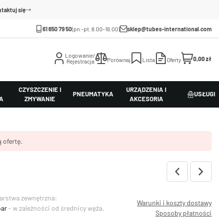
taktuj się
61 650 79 50
(pn.-pt. 8.00-16.00)
sklep@tubes-international.com
Logowanie/
0,00 zł
Porównaj
Lista
Oferty
Rejestracja
CZYSZCZENIE I
URZĄDZENIA I
PNEUMATYKA
USŁUGI
A
ZMYWANIE
AKCESORIA
 ofertę.
Warstwa zewnętrzna:
Warunki i koszty dostawy
bar
- w zależności od średnicy węża.
Sposoby płatności