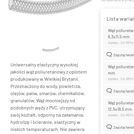
Lista wari
Wąż poliureta
6,3x11,5 mm
Indeks : CX-RPU
Zapytaj hand
Uniwersalny elastyczny wysokiej
Wąż poliureta
jakości wąż poliuretanowy z oplotem
mm
produkowany w Wielkiej Brytanii.
Indeks : CX-RPU
Przeznaczony do wody, powietrza,
Zapytaj hand
olejów, paliw, smarów, chemikaliów,
granulatów. Wąż mocniejszy od
Wąż poliureta
podobnych węży z PVC, utrzymujący
12,5x18,5 mm
swój kształt, odporny na załamania,
Indeks : CX-RPU
hydrolizę i ścieranie, elastyczny w
Zapytaj hand
niskich temperaturach. Nie zawiera