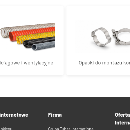
ciągowe i wentylacyjne
Opaski do montażu k
internetowe
Firma
Ofert
Intern
 sklepu
Grupa Tubes International