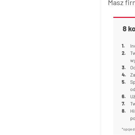
Masz fir
8 k
In
Tw
w
Od
Za
Sp
od
Uż
Tw
Hi
p
*opcje d