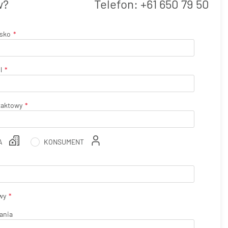
w?
Telefon:
+61 650 79 50
isko
l
taktowy
A
KONSUMENT
wy
ania