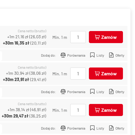
Cena netto (brutto)
+1m
21,16 zł
(
26,03 zł
)
Zamów
Min. 1 m
+30m
16,35 zł
(
20,11 zł
)
Dodaj do:
Porównania
Listy
Oferty
Cena netto (brutto)
+1m
30,94 zł
(
38,06 zł
)
Zamów
Min. 1 m
+30m
23,91 zł
(
29,41 zł
)
Dodaj do:
Porównania
Listy
Oferty
Cena netto (brutto)
+1m
38,14 zł
(
46,91 zł
)
Zamów
Min. 1 m
+30m
29,47 zł
(
36,25 zł
)
Dodaj do:
Porównania
Listy
Oferty