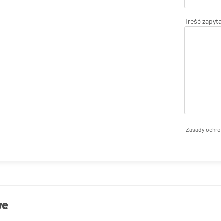
Treść zapyt
Zasady ochro
we