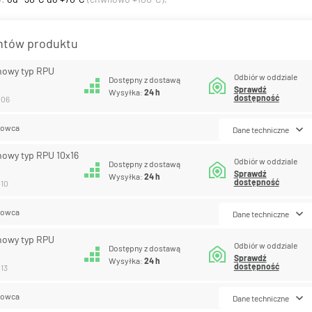
antów produktu
nowy typ RPU
Odbiór w oddziale
Dostępny z dostawą
Sprawdź
Wysyłka:
24 h
dostępność
-06
lowca
Dane techniczne
nowy typ RPU 10x16
Odbiór w oddziale
Dostępny z dostawą
Sprawdź
Wysyłka:
24 h
dostępność
-10
lowca
Dane techniczne
nowy typ RPU
Odbiór w oddziale
Dostępny z dostawą
Sprawdź
Wysyłka:
24 h
dostępność
-13
lowca
Dane techniczne