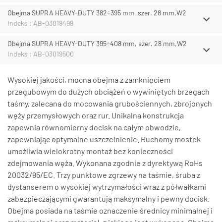
Obejma SUPRA HEAVY-DUTY 382÷395 mm, szer. 28 mm,W2
Indeks : AB-03019499
Obejma SUPRA HEAVY-DUTY 395÷408 mm, szer. 28 mm,W2
Indeks : AB-03019500
Wysokiej jakości, mocna obejma z zamknięciem
przegubowym do dużych obciążeń o wywiniętych brzegach
taśmy, zalecana do mocowania grubościennych, zbrojonych
węży przemysłowych oraz rur. Unikalna konstrukcja
zapewnia równomierny docisk na całym obwodzie,
zapewniając optymalne uszczelnienie. Ruchomy mostek
umożliwia wielokrotny montaż bez konieczności
zdejmowania węża. Wykonana zgodnie z dyrektywą RoHs
20032/95/EC. Trzy punktowe zgrzewy na taśmie, śruba z
dystanserem o wysokiej wytrzymałości wraz z półwałkami
zabezpieczającymi gwarantują maksymalny i pewny docisk.
Obejma posiada na taśmie oznaczenie średnicy minimalnej i