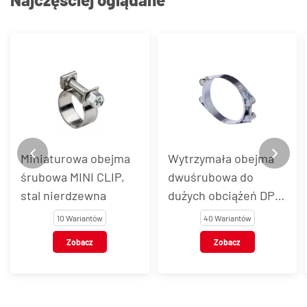
Miniaturowa obejma
Wytrzymała obejma
śrubowa MINI CLIP,
dwuśrubowa do
stal nierdzewna
dużych obciążeń DPC,
stal węglowa
10 Wariantów
40 Wariantów
Zobacz
Zobacz