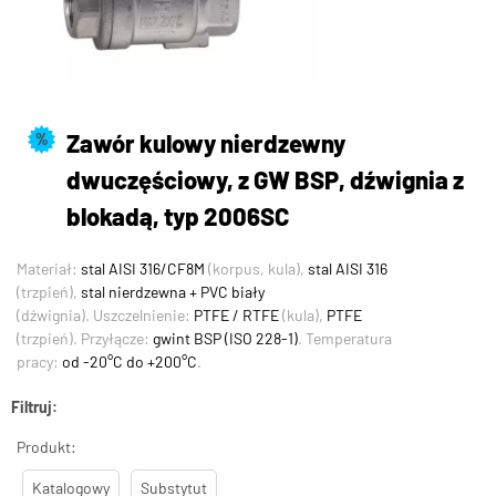
Zawór kulowy nierdzewny
%
dwuczęściowy, z GW BSP, dźwignia z
blokadą, typ 2006SC
Materiał:
stal AISI 316/CF8M
(korpus, kula),
stal AISI 316
(trzpień),
stal nierdzewna + PVC biały
(dźwignia). Uszczelnienie:
PTFE / RTFE
(kula),
PTFE
(trzpień). Przyłącze:
gwint BSP (ISO 228-1)
. Temperatura
pracy:
od -20°C do +200°C
.
Filtruj:
Produkt:
Katalogowy
Substytut