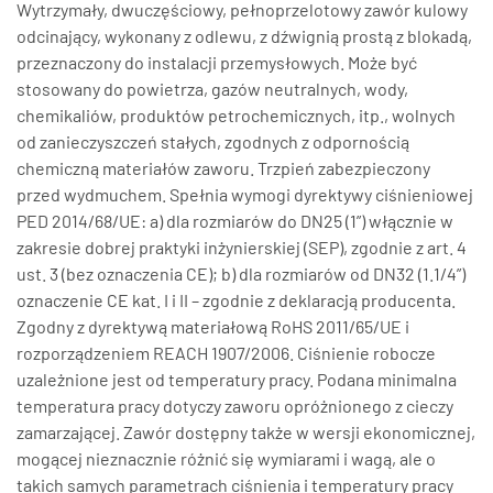
Wytrzymały, dwuczęściowy, pełnoprzelotowy zawór kulowy
odcinający, wykonany z odlewu, z dźwignią prostą z blokadą,
przeznaczony do instalacji przemysłowych. Może być
stosowany do powietrza, gazów neutralnych, wody,
chemikaliów, produktów petrochemicznych, itp., wolnych
od zanieczyszczeń stałych, zgodnych z odpornością
chemiczną materiałów zaworu. Trzpień zabezpieczony
przed wydmuchem. Spełnia wymogi dyrektywy ciśnieniowej
PED 2014/68/UE: a) dla rozmiarów do DN25 (1”) włącznie w
zakresie dobrej praktyki inżynierskiej (SEP), zgodnie z art. 4
ust. 3 (bez oznaczenia CE); b) dla rozmiarów od DN32 (1.1/4”)
oznaczenie CE kat. I i II – zgodnie z deklaracją producenta.
Zgodny z dyrektywą materiałową RoHS 2011/65/UE i
rozporządzeniem REACH 1907/2006. Ciśnienie robocze
uzależnione jest od temperatury pracy. Podana minimalna
temperatura pracy dotyczy zaworu opróżnionego z cieczy
zamarzającej. Zawór dostępny także w wersji ekonomicznej,
mogącej nieznacznie różnić się wymiarami i wagą, ale o
takich samych parametrach ciśnienia i temperatury pracy