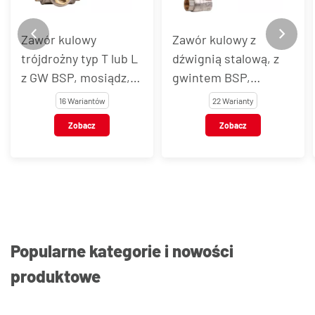
Zawór kulowy
Zawór kulowy z
trójdrożny typ T lub L
dźwignią stalową, z
z GW BSP, mosiądz,
gwintem BSP,
typ 5310, 5311
mosiądz, typ 4171 i
16 Wariantów
22 Warianty
4331
Zobacz
Zobacz
Popularne kategorie i nowości
produktowe