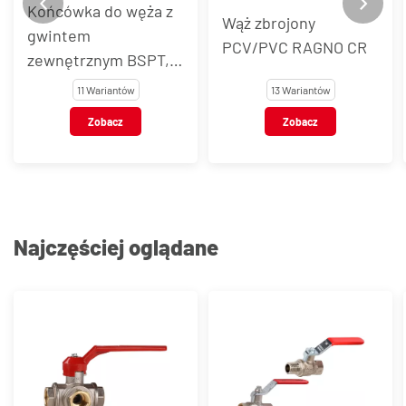
Końcówka do węża z
Wąż zbrojony
gwintem
PCV/PVC RAGNO CR
zewnętrznym BSPT,
stal nierdzewna, typ
11 Wariantów
13 Wariantów
VT123
Zobacz
Zobacz
Najczęściej oglądane