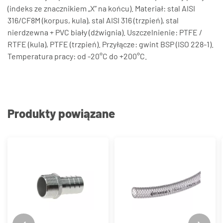
(indeks ze znacznikiem „X” na końcu). Materiał: stal AISI
316/CF8M (korpus, kula), stal AISI 316 (trzpień), stal
nierdzewna + PVC biały (dźwignia). Uszczelnienie: PTFE /
RTFE (kula), PTFE (trzpień). Przyłącze: gwint BSP (ISO 228-1).
Temperatura pracy: od -20°C do +200°C.
Produkty powiązane