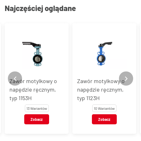
Najczęściej oglądane
Zawór motylkowy o
Zawór motylkowy do
napędzie ręcznym,
gazu z napędem
typ 1123H
ręcznym, typ 1141
10 Wariantów
8 Wariantów
Zobacz
Zobacz