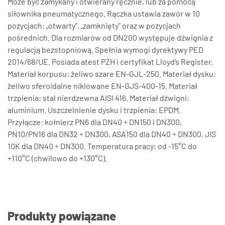
Może być zamykany i otwierany ręcznie, lub za pomocą
siłownika pneumatycznego. Rączka ustawia zawór w 10
pozycjach: „otwarty”, „zamknięty” oraz w pozycjach
pośrednich. Dla rozmiarów od DN200 występuje dźwignia z
regulacją bezstopniową. Spełnia wymogi dyrektywy PED
2014/68/UE. Posiada atest PZH i certyfikat Lloyd’s Register.
Materiał korpusu: żeliwo szare EN-GJL-250. Materiał dysku:
żeliwo sferoidalne niklowane EN-GJS-400-15. Materiał
trzpienia: stal nierdzewna AISI 416. Materiał dźwigni:
aluminium. Uszczelnienie dysku i trzpienia: EPDM.
Przyłącze: kołnierz PN6 dla DN40 ÷ DN150 i DN300,
PN10/PN16 dla DN32 ÷ DN300, ASA150 dla DN40 ÷ DN300, JIS
10K dla DN40 ÷ DN300. Temperatura pracy: od -15°C do
+110°C (chwilowo do +130°C).
Produkty powiązane