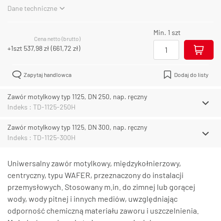
Dane techniczne
Min. 1 szt
Cena netto (brutto)
+1szt
537,98 zł
(
661,72 zł
)
Zapytaj handlowca
Dodaj do listy
Zawór motylkowy typ 1125, DN 250, nap. ręczny
Indeks : TD-1125-250H
Zawór motylkowy typ 1125, DN 300, nap. ręczny
Indeks : TD-1125-300H
Uniwersalny zawór motylkowy, międzykołnierzowy,
centryczny, typu WAFER, przeznaczony do instalacji
przemysłowych. Stosowany m.in. do zimnej lub gorącej
wody, wody pitnej i innych mediów, uwzględniając
odporność chemiczną materiału zaworu i uszczelnienia.