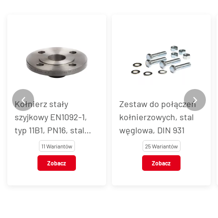
Kołnierz stały
Zestaw do połączeń
szyjkowy EN1092-1,
kołnierzowych, stal
typ 11B1, PN16, stal
węglowa, DIN 931
węglowa
11 Wariantów
25 Wariantów
Zobacz
Zobacz