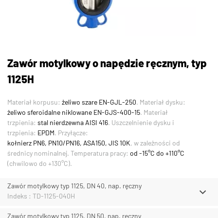
Zawór motylkowy o napędzie ręcznym, typ
1125H
Materiał korpusu:
żeliwo szare EN-GJL-250
. Materiał dysku:
żeliwo sferoidalne niklowane EN-GJS-400-15
. Materiał
trzpienia:
stal nierdzewna AISI 416
. Uszczelnienie dysku i
trzpienia:
EPDM
. Przyłącze:
kołnierz PN6, PN10/PN16, ASA150, JIS 10K
, w zależności od
średnicy nominalnej. Temperatura pracy:
od -15°C do +110°C
(chwilowo do +130°C).
Zawór motylkowy typ 1125, DN 40, nap. ręczny
Indeks : TD-1125-040H
Zawór motylkowy typ 1125, DN 50, nap. ręczny