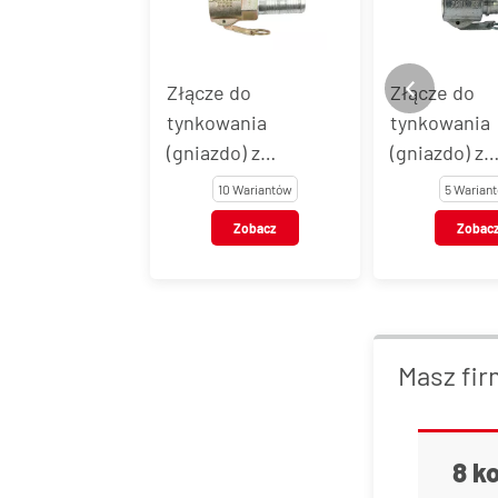
Złącze do
Złącze do
tynkowania
tynkowania
(gniazdo) z
(gniazdo) z
końcówką do węża -
końcówką do
10 Wariantów
5 Warian
do mocowania
do zaciskani
Zobacz
Zobac
opaskami
Masz fir
8 k