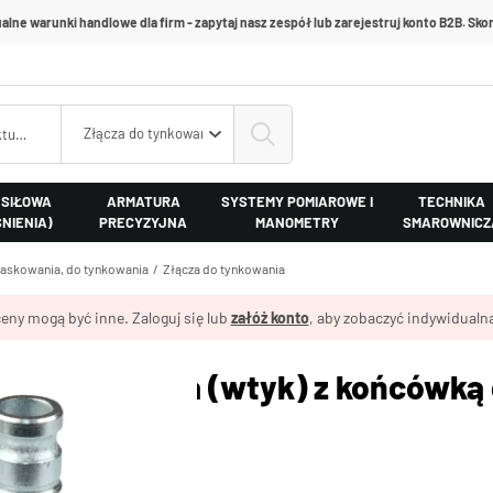
alne warunki handlowe dla firm - zapytaj nasz zespół lub zarejestruj konto B2B. Skon
Złącza do tynkowania
 SIŁOWA
ARMATURA
SYSTEMY POMIAROWE I
TECHNIKA
ŚNIENIA)
PRECYZYJNA
MANOMETRY
SMAROWNICZ
iaskowania, do tynkowania
Złącza do tynkowania
eny mogą być inne. Zaloguj się lub
załóż konto
, aby zobaczyć indywidualną
do tynkowania (wtyk) z końcówką
mi