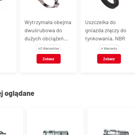
 obejma
Uszczelka do
Dźwignia do złącz
 do
gniazda złączy do
do tynkowania
ążeń
tynkowania, NBR
tów
4 Warianty
1 Wariant
z
Zobacz
Zobacz
ej oglądane