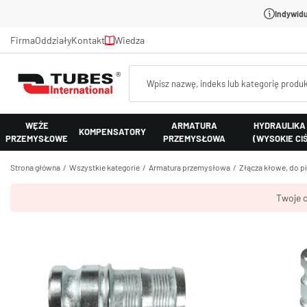
Indywidu
Firma
Oddziały
Kontakt
Wiedza
WĘŻE
ARMATURA
HYDRAULIKA
KOMPENSATORY
PRZEMYSŁOWE
PRZEMYSŁOWA
(WYSOKIE CI
Strona główna
Wszystkie kategorie
Armatura przemysłowa
Złącza kłowe, do p
Twoje c
Złącze 
opaska