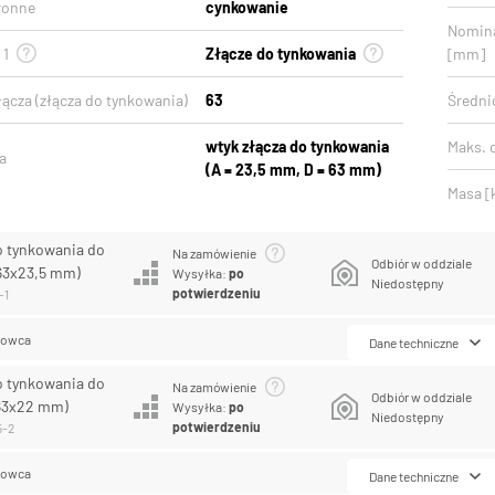
ronne
cynkowanie
Nomina
 1
Złącze do tynkowania
[mm]
ącza (złącza do tynkowania)
63
Średni
wtyk złącza do tynkowania
Maks. c
a
(A = 23,5 mm, D = 63 mm)
Masa [
o tynkowania do
Na zamówienie
Odbiór w oddziale
63x23,5 mm)
Wysyłka:
po
Niedostępny
potwierdzeniu
-1
lowca
Dane techniczne
o tynkowania do
Na zamówienie
Odbiór w oddziale
63x22 mm)
Wysyłka:
po
Niedostępny
potwierdzeniu
5-2
lowca
Dane techniczne