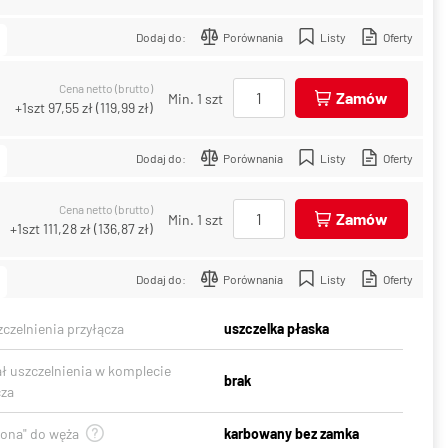
Dodaj do:
Porównania
Listy
Oferty
Cena netto (brutto)
Zamów
Min. 1 szt
+1szt
97,55 zł
(
119,99 zł
)
Dodaj do:
Porównania
Listy
Oferty
Cena netto (brutto)
Zamów
Min. 1 szt
+1szt
111,28 zł
(
136,87 zł
)
Dodaj do:
Porównania
Listy
Oferty
czelnienia przyłącza
uszczelka płaska
ał uszczelnienia w komplecie
brak
cza
gona" do węża
karbowany bez zamka