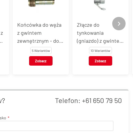
Końcówka do węża
Złącze do
 z
z gwintem
tynkowania
 -
zewnętrznym - do
(gniazdo) z gwintem
ją
złączy do
wewnętrznym
5 Wariantów
10 Wariantów
tynkowania
Zobacz
Zobacz
w?
Telefon:
+61 650 79 50
isko