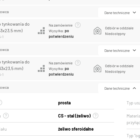
lowca
Dane techniczne
o tynkowania do
Na zamówienie
Odbiór w oddziale
63x23,5 mm)
Wysyłka:
po
Niedostępny
potwierdzeniu
5-1
lowca
Dane techniczne
o tynkowania do
Na zamówienie
Odbiór w oddziale
63x23,5 mm)
Wysyłka:
po
Niedostępny
potwierdzeniu
6-1
lowca
Dane techniczne
prosta
Typ usz
u
CS - stal (żeliwo)
Materi
przyłą
iału
żeliwo sferoidalne
Typ "o