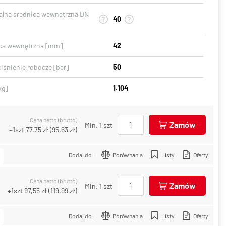
lna średnica wewnętrzna DN
40
ca wewnętrzna [mm]
42
iśnienie robocze [bar]
50
kg]
1.104
Cena netto (brutto)
Zamów
Min. 1 szt
+1szt
77,75 zł
(
95,63 zł
)
Dodaj do:
Porównania
Listy
Oferty
Cena netto (brutto)
Zamów
Min. 1 szt
+1szt
97,55 zł
(
119,99 zł
)
Dodaj do:
Porównania
Listy
Oferty