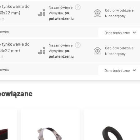
o tynkowania do
Na zamówienie
Odbiór w oddziale
63x22 mm)
Wysyłka:
po
Niedostępny
potwierdzeniu
6-2
lowca
Dane techniczne
o tynkowania do
Na zamówienie
Odbiór w oddziale
63x22 mm)
Wysyłka:
po
Niedostępny
potwierdzeniu
-2
lowca
Dane techniczne
powiązane