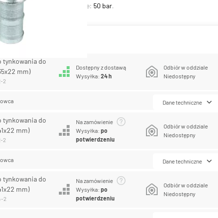
ocynkowane
. Ciśnienie robocze:
50 bar
.
antów produktu
o tynkowania do
Dostępny z dostawą
Odbiór w oddziale
35x22 mm)
Wysyłka:
24 h
Niedostępny
2-2
lowca
Dane techniczne
o tynkowania do
Na zamówienie
Odbiór w oddziale
41x22 mm)
Wysyłka:
po
Niedostępny
potwierdzeniu
2-2
lowca
Dane techniczne
o tynkowania do
Na zamówienie
Odbiór w oddziale
41x22 mm)
Wysyłka:
po
Niedostępny
potwierdzeniu
4-2