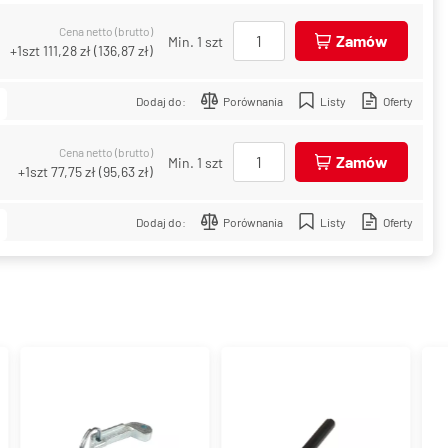
Cena netto (brutto)
Zamów
Min. 1 szt
+1szt
111,28 zł
(
136,87 zł
)
Dodaj do:
Porównania
Listy
Oferty
Cena netto (brutto)
Zamów
Min. 1 szt
+1szt
77,75 zł
(
95,63 zł
)
Dodaj do:
Porównania
Listy
Oferty