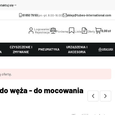
taktuj się
61 650 79 50
(pn.-pt. 8.00-16.00)
sklep@tubes-international.com
Logowanie/
0,00 zł
Porównaj
Lista
Oferty
Rejestracja
CZYSZCZENIE I
URZĄDZENIA I
PNEUMATYKA
USŁUGI
A
ZMYWANIE
AKCESORIA
 ofertę.
 do węża - do mocowania