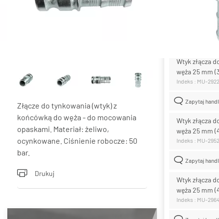
Materiał:
żeliwo, 
Lista wari
Wtyk złącza d
węża 25 mm (
Indeks : MU-292
Zapytaj hand
Złącze do tynkowania (wtyk) z
końcówką do węża - do mocowania
Wtyk złącza d
opaskami. Materiał: żeliwo,
węża 25 mm (
ocynkowane. Ciśnienie robocze: 50
Indeks : MU-295
bar.
Zapytaj hand
Drukuj
Wtyk złącza d
węża 25 mm (
Indeks : MU-296