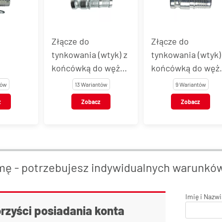
Złącze do
Złącze do
tynkowania (wtyk) z
tynkowania (wtyk)
końcówką do węża -
końcówką do węża
 węża -
do mocowania
do zaciskania tule
tów
13 Wariantów
9 Wariantów
a tuleją
opaskami
z
Zobacz
Zobacz
mę - potrzebujesz indywidualnych warunkó
Imię i Nazw
orzyści posiadania konta