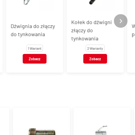
Kołek do dźwigni
y
Wąż pneumatyczny
złączy do
poliuretanowy PUR
tynkowania
2 Warianty
38 Wariantów
Zobacz
Zobacz