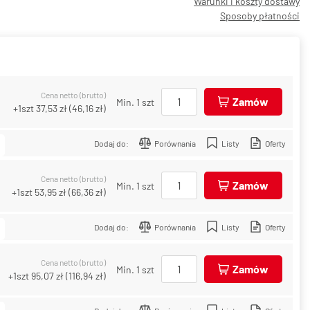
Warunki i koszty dostawy
Sposoby płatności
Cena netto (brutto)
Zamów
Min. 1 szt
+1szt
37,53 zł
(
46,16 zł
)
Dodaj do:
Porównania
Listy
Oferty
Cena netto (brutto)
Zamów
Min. 1 szt
+1szt
53,95 zł
(
66,36 zł
)
Dodaj do:
Porównania
Listy
Oferty
Cena netto (brutto)
Zamów
Min. 1 szt
+1szt
95,07 zł
(
116,94 zł
)