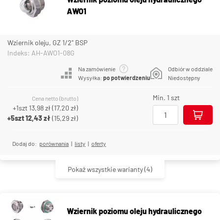
AWO1
Wziernik oleju, GZ 1/2" BSP
Indeks: AH-AWO1-08G
Na zamówienie
Odbiór w oddziale
Wysyłka:
po potwierdzeniu
Niedostępny
Min. 1 szt
Cena netto (brutto)
+1szt
13,98 zł
(
17,20 zł
)
+5szt
12,43 zł
(
15,29 zł
)
Dodaj do:
porównania
|
listy
|
oferty
Pokaż wszystkie warianty
(4)
Wziernik poziomu oleju hydraulicznego