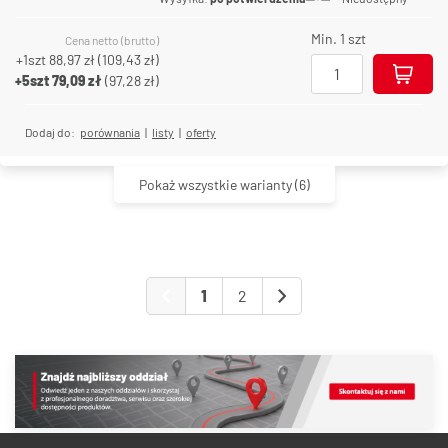
Min. 1 szt
Cena netto (brutto)
+1szt
88,97 zł
(
109,43 zł
)
+5szt
79,09 zł
(
97,28 zł
)
Dodaj do:
porównania
|
listy
|
oferty
Pokaż wszystkie warianty
(6)
1
2