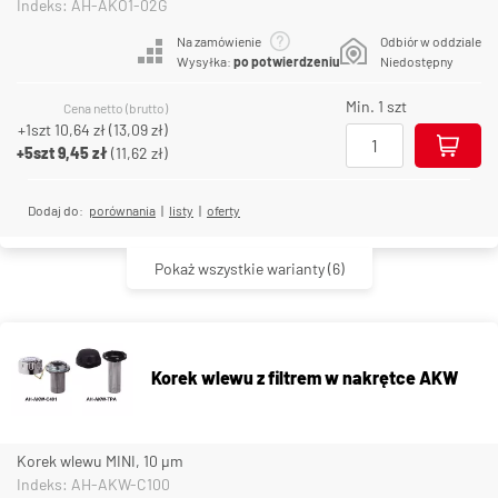
Indeks: AH-AKO1-02G
Na zamówienie
Odbiór w oddziale
Wysyłka:
po potwierdzeniu
Niedostępny
Min. 1 szt
Cena netto (brutto)
+1szt
10,64 zł
(
13,09 zł
)
+5szt
9,45 zł
(
11,62 zł
)
Dodaj do:
porównania
|
listy
|
oferty
Pokaż wszystkie warianty
(6)
Korek wlewu z filtrem w nakrętce AKW
Korek wlewu MINI, 10 µm
Indeks: AH-AKW-C100