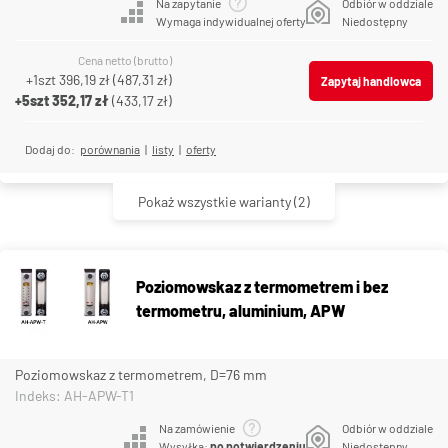
Na zapytanie
Odbiór w oddziale
Wymaga indywidualnej oferty
Niedostępny
Cena netto (brutto)
+1szt
396,19 zł
(
487,31 zł
)
Zapytaj handlowca
+5szt
352,17 zł
(
433,17 zł
)
Dodaj do:
porównania
|
listy
|
oferty
Pokaż wszystkie warianty
(2)
Poziomowskaz z termometrem i bez
termometru, aluminium, APW
Poziomowskaz z termometrem, D=76 mm
Indeks: AH-APW-T1
Na zamówienie
Odbiór w oddziale
Wysyłka:
po potwierdzeniu
Niedostępny