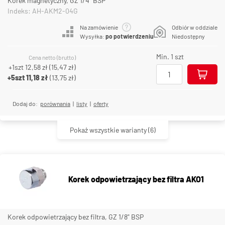
Korek magnetyczny, GZ 1/4" BSP
Indeks: AH-AKM2-04G
Na zamówienie
Odbiór w oddziale
Wysyłka:
po potwierdzeniu
Niedostępny
Min. 1 szt
Cena netto (brutto)
+1szt
12,58 zł
(
15,47 zł
)
+5szt
11,18 zł
(
13,75 zł
)
Dodaj do:
porównania
|
listy
|
oferty
Pokaż wszystkie warianty
(6)
Korek odpowietrzający bez filtra AKO1
Korek odpowietrzający bez filtra, GZ 1/8" BSP