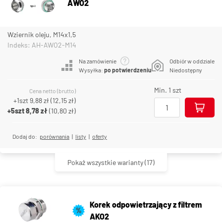
AWO2
Wziernik oleju, M14x1,5
Indeks: AH-AWO2-M14
Na zamówienie
Odbiór w oddziale
Wysyłka:
po potwierdzeniu
Niedostępny
Min. 1 szt
Cena netto (brutto)
+1szt
9,88 zł
(
12,15 zł
)
+5szt
8,78 zł
(
10,80 zł
)
Dodaj do:
porównania
|
listy
|
oferty
Pokaż wszystkie warianty
(17)
Korek odpowietrzający z filtrem
%
AKO2