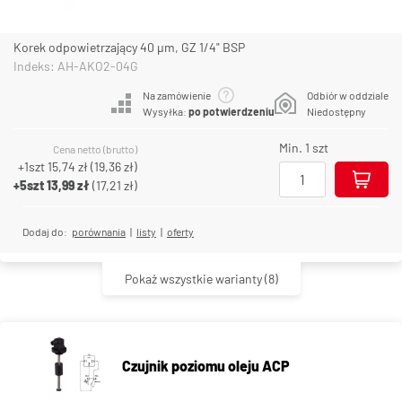
Korek odpowietrzający 40 µm, GZ 1/4" BSP
Indeks: AH-AKO2-04G
Na zamówienie
Odbiór w oddziale
Wysyłka:
po potwierdzeniu
Niedostępny
Min. 1 szt
Cena netto (brutto)
+1szt
15,74 zł
(
19,36 zł
)
+5szt
13,99 zł
(
17,21 zł
)
Dodaj do:
porównania
|
listy
|
oferty
Pokaż wszystkie warianty
(8)
Czujnik poziomu oleju ACP