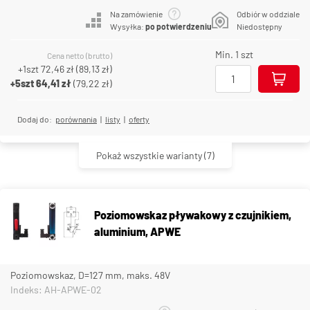
Na zamówienie
Odbiór w oddziale
Wysyłka:
po potwierdzeniu
Niedostępny
Min. 1 szt
Cena netto (brutto)
+1szt
72,46 zł
(
89,13 zł
)
+5szt
64,41 zł
(
79,22 zł
)
Dodaj do:
porównania
|
listy
|
oferty
Pokaż wszystkie warianty
(7)
Poziomowskaz pływakowy z czujnikiem,
aluminium, APWE
Poziomowskaz, D=127 mm, maks. 48V
Indeks: AH-APWE-02