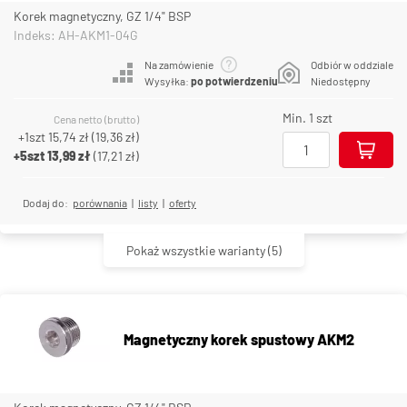
Korek magnetyczny, GZ 1/4" BSP
Indeks: AH-AKM1-04G
Na zamówienie
Odbiór w oddziale
Wysyłka:
po potwierdzeniu
Niedostępny
Min. 1 szt
Cena netto (brutto)
+1szt
15,74 zł
(
19,36 zł
)
+5szt
13,99 zł
(
17,21 zł
)
Dodaj do:
porównania
|
listy
|
oferty
Pokaż wszystkie warianty
(5)
Magnetyczny korek spustowy AKM2