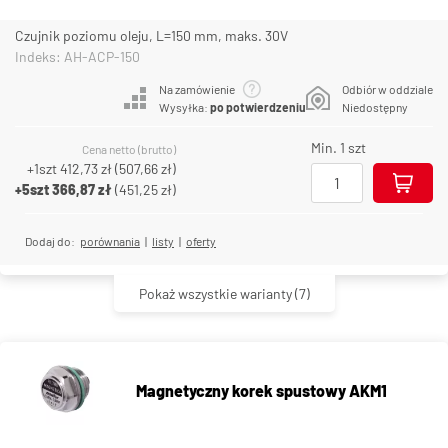
Czujnik poziomu oleju, L=150 mm, maks. 30V
Indeks: AH-ACP-150
Na zamówienie
Odbiór w oddziale
Wysyłka:
po potwierdzeniu
Niedostępny
Min. 1 szt
Cena netto (brutto)
+1szt
412,73 zł
(
507,66 zł
)
+5szt
366,87 zł
(
451,25 zł
)
Dodaj do:
porównania
|
listy
|
oferty
Pokaż wszystkie warianty
(7)
Magnetyczny korek spustowy AKM1