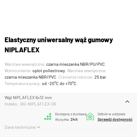
Elastyczny uniwersalny wąż gumowy
NIPLAFLEX
Warstwa wewnętrzna:
czarna mieszanka NBR/PU/PVC
.
Wzmocnienie:
oplot poliestrowy
. Warstwa zewnętrzna:
czarna mieszanka NBR/PVC
. Ciśnienie robocze:
25 bar
.
Temperatura pracy:
od -20°C do +70°C
.
Wąż NIPLAFLEX 6x12 mm
Indeks : BG-NIPLAFLEX-06
Dostępny z dostawą
Odbiór w oddziale
Wysyłka:
24 h
Sprawdź dostępność
Dane techniczne