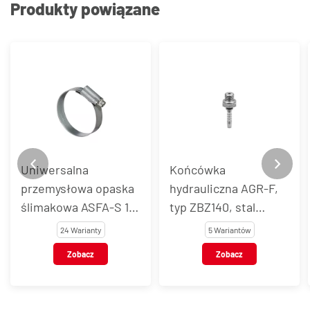
Produkty powiązane
Uniwersalna
Końcówka
przemysłowa opaska
hydrauliczna AGR-F,
ślimakowa ASFA-S 12
typ ZBZ140, stal
mm, stal węglowa
węglowa, cynko-
24 Warianty
5 Wariantów
nikiel
Zobacz
Zobacz