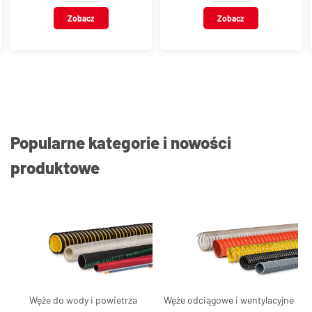
wewnętrznym BSP,
mosiądz chromowany
Zobacz
Zobacz
y
mosiądz chromowany
Popularne kategorie i nowości
produktowe
Węże do wody i powietrza
Węże odciągowe i wentylacyjne