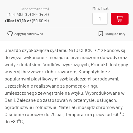
Min. 1 szt
Cena netto (brutto)
+1szt
48,00 zł
(
59,04 zł
)
+10szt
41,14 zł
(
50,60 zł
)
Zapytaj handlowca
Dodaj do listy
Gniazdo szybkozłącza systemu NiTO CLICK 1/2" z końcówką
do węża, wykonane z mosiądzu, przeznaczone do wody oraz
wody z dodatkiem środków czyszczących. Produkt dostępny
w wersji bez zaworu lub z zaworem. Kompatybilne z
popularnymi plastikowymi szybkozłączami ogrodowymi.
Uszczelnienie realizowane za pomocą o-ringu
umieszczonego zewnętrznie na wtyku. Wyprodukowane w
Danii. Zalecane do zastosowań w przemyśle, usługach,
ogrodnictwie i rolnictwie. Materiał: mosiądz chromowany.
Ciśnienie robocze: do 25 bar. Temperatura pracy: od -30°C
do +80°C.