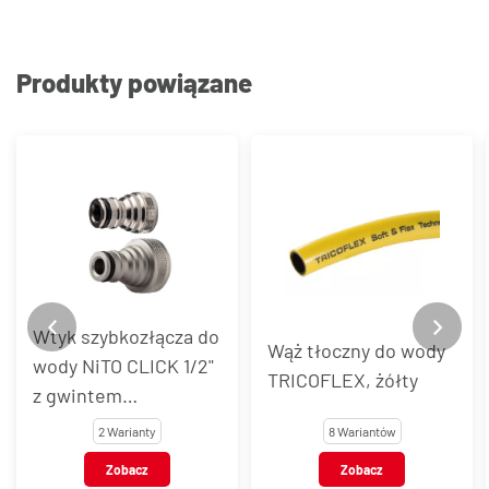
Produkty powiązane
Wtyk szybkozłącza do
Wąż tłoczny do wody
wody NiTO CLICK 1/2"
TRICOFLEX, żółty
z gwintem
wewnętrznym,
2 Warianty
8 Wariantów
mosiądz chromowany
Zobacz
Zobacz