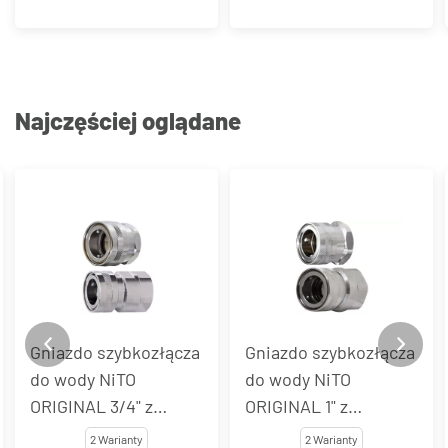
Najczęściej oglądane
a
Gniazdo szybkozłącza
Gniazdo szybkozłącza
do wody NiTO
do wody NiTO
ORIGINAL 1" z
ORIGINAL 1/2" z
gwintem
końcówką do węża,
2 Warianty
6 Wariantów