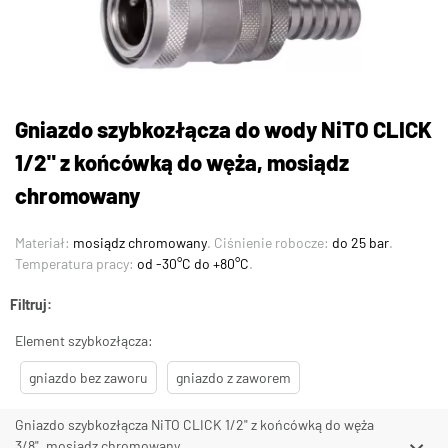
Gniazdo szybkozłącza do wody NiTO CLICK
1/2" z końcówką do węża, mosiądz
chromowany
Materiał:
mosiądz chromowany
. Ciśnienie robocze:
do 25 bar
.
Temperatura pracy:
od -30°C do +80°C
.
Filtruj:
Element szybkozłącza:
gniazdo bez zaworu
gniazdo z zaworem
Gniazdo szybkozłącza NiTO CLICK 1/2" z końcówką do węża
3/8", mosiądz chromowany