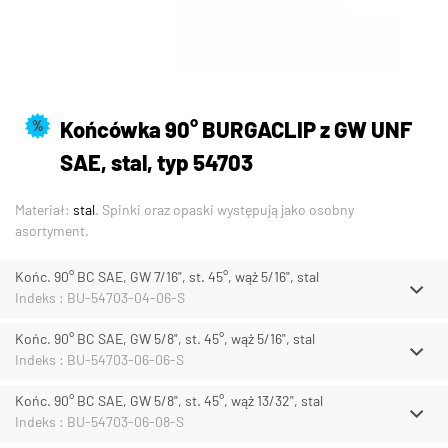
Końcówka 90° BURGACLIP z GW UNF
%
SAE, stal, typ 54703
Materiał:
stal
. Spinki oraz opaski występują jako osobny
asortyment.
Końc. 90° BC SAE, GW 7/16", st. 45°, wąż 5/16", stal
Indeks : BU-54703-04-06-S
Końc. 90° BC SAE, GW 5/8", st. 45°, wąż 5/16", stal
Indeks : BU-54703-06-06-S
Końc. 90° BC SAE, GW 5/8", st. 45°, wąż 13/32", stal
Indeks : BU-54703-06-08-S