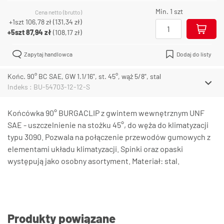
Min. 1 szt
Cena netto (brutto)
+1szt
106,78 zł
(
131,34 zł
)
+5szt
87,94 zł
(
108,17 zł
)
Zapytaj handlowca
Dodaj do listy
Końc. 90° BC SAE, GW 1.1/16", st. 45°, wąż 5/8", stal
Indeks : BU-54703-12-12-S
Końcówka 90° BURGACLIP z gwintem wewnętrznym UNF
SAE - uszczelnienie na stożku 45°, do węża do klimatyzacji
typu 3090. Pozwala na połączenie przewodów gumowych z
elementami układu klimatyzacji. Spinki oraz opaski
występują jako osobny asortyment. Materiał: stal.
Produkty powiązane