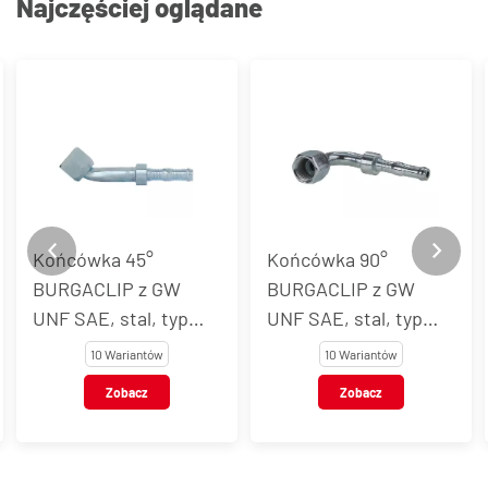
Najczęściej oglądane
Końcówka 90°
Końcówka rurkowa
BURGACLIP z GW
BURGACLIP z GW
UNF SAE, stal, typ
UNF, stal, typ 54704
54703
10 Wariantów
11 Wariantów
Zobacz
Zobacz