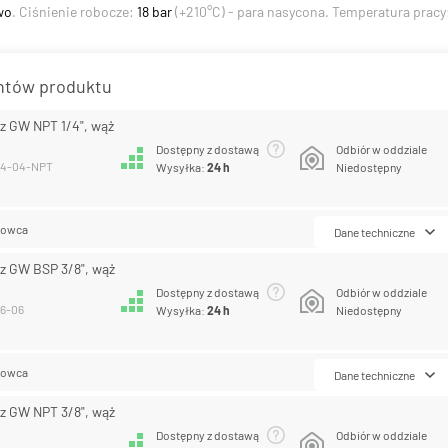
wo
. Ciśnienie robocze:
18 bar
(+210°C) - para nasycona. Temperatura pracy
antów produktu
z GW NPT 1/4", wąż
Dostępny z dostawą
Odbiór w oddziale
-04-04-NPT
Wysyłka:
24 h
Niedostępny
lowca
Dane techniczne
z GW BSP 3/8", wąż
Dostępny z dostawą
Odbiór w oddziale
06-06
Wysyłka:
24 h
Niedostępny
lowca
Dane techniczne
z GW NPT 3/8", wąż
Dostępny z dostawą
Odbiór w oddziale