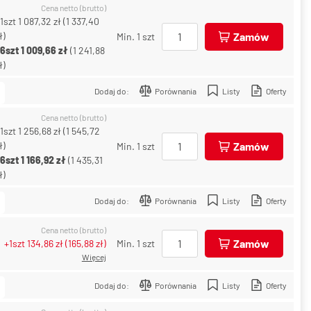
Cena netto (brutto)
1szt
1 087,32 zł
(
1 337,40
ł
)
Zamów
Min. 1 szt
+6szt
1 009,66 zł
(
1 241,88
ł
)
Dodaj do:
Porównania
Listy
Oferty
Cena netto (brutto)
1szt
1 256,68 zł
(
1 545,72
ł
)
Zamów
Min. 1 szt
+6szt
1 166,92 zł
(
1 435,31
ł
)
Dodaj do:
Porównania
Listy
Oferty
Cena netto (brutto)
Zamów
+1szt
134,86 zł
(
165,88 zł
)
Min. 1 szt
Więcej
Dodaj do:
Porównania
Listy
Oferty