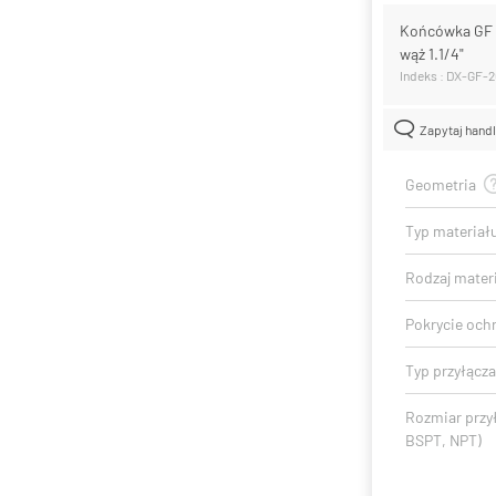
Końcówka GF z
wąż 1.1/4"
Indeks : DX-GF-
Zapytaj hand
Geometria
Typ materiał
Rodzaj mater
Pokrycie och
Typ przyłącza
Rozmiar przy
BSPT, NPT)