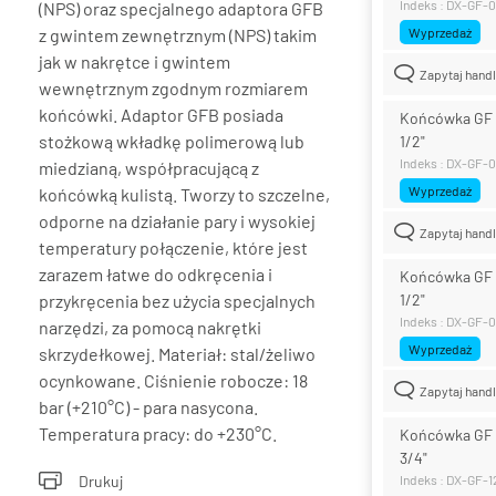
Indeks : DX-GF-
(NPS) oraz specjalnego adaptora GFB
z gwintem zewnętrznym (NPS) takim
Wyprzedaż
jak w nakrętce i gwintem
Zapytaj hand
wewnętrznym zgodnym rozmiarem
końcówki. Adaptor GFB posiada
Końcówka GF 
stożkową wkładkę polimerową lub
1/2"
Indeks : DX-GF-
miedzianą, współpracującą z
Wyprzedaż
końcówką kulistą. Tworzy to szczelne,
odporne na działanie pary i wysokiej
Zapytaj hand
temperatury połączenie, które jest
zarazem łatwe do odkręcenia i
Końcówka GF 
przykręcenia bez użycia specjalnych
1/2"
Indeks : DX-GF-
narzędzi, za pomocą nakrętki
Wyprzedaż
skrzydełkowej. Materiał: stal/żeliwo
ocynkowane. Ciśnienie robocze: 18
Zapytaj hand
bar (+210°C) - para nasycona.
Temperatura pracy: do +230°C.
Końcówka GF 
3/4"
Drukuj
Indeks : DX-GF-1