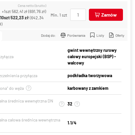
Cena netto (brutto)
+1szt
562,41 zł
(
691,76 zł
)
Zamów
Min. 1 szt
+10szt
522,23 zł
(
642,34
ł
)
Dodaj do:
Porównania
Listy
Oferty
gwint wewnętrzny rurowy
rzyłącza
calowy europejski (BSP) -
walcowy
czelnienia przyłącza
podkładka tworzywowa
gona" do węża
karbowany z zamkiem
lna średnica wewnętrzna DN
32
lna calowa średnica wewnętrzna
1.1/4