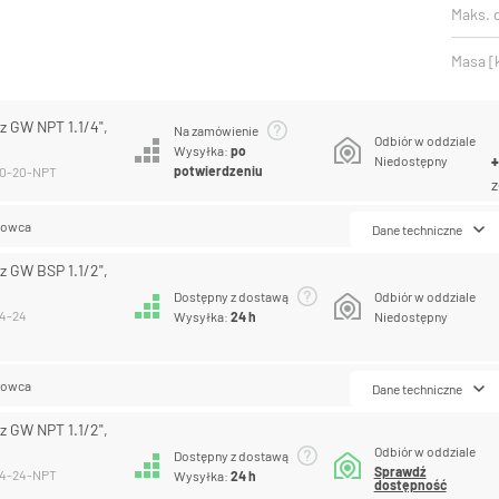
Maks. c
Masa [
 GW NPT 1.1/4",
Na zamówienie
Odbiór w oddziale
Wysyłka:
po
Niedostępny
potwierdzeniu
20-20-NPT
z
lowca
Dane techniczne
 GW BSP 1.1/2",
Dostępny z dostawą
Odbiór w oddziale
24-24
Wysyłka:
24 h
Niedostępny
lowca
Dane techniczne
 GW NPT 1.1/2",
Odbiór w oddziale
Dostępny z dostawą
Sprawdź
24-24-NPT
Wysyłka:
24 h
dostępność