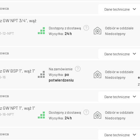
lowca
Dane techniczne
z GW NPT 3/4", wąż
Dostępny z dostawą
Odbiór w oddziale
12-12-NPT
Wysyłka:
24 h
Niedostępny
lowca
Dane techniczne
Na zamówienie
 GW BSP 1", wąż 1"
Odbiór w oddziale
Wysyłka:
po
6-16
Niedostępny
potwierdzeniu
z
lowca
Dane techniczne
 GW NPT 1", wąż 1"
Dostępny z dostawą
Odbiór w oddziale
16-16-NPT
Wysyłka:
24 h
Niedostępny
lowca
Dane techniczne