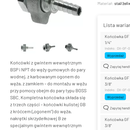
Materiał:
stal/żeli
Lista wari
Końcówka GF 
1/4"
Indeks : DX-GF
Wyprzedaż
Końcówki z gwintem wewnętrznym
Zapytaj hand
BSP i NPT do węży gumowych do pary
wodnej, z karbowanym ogonem do
Końcówka GF 
węża, z zamkiem – do montażu w wężu
3/8"
przy pomocy obejm do pary typu BOSS
Indeks : DX-GF-
SBC. Kompletna końcówka składa się
Wyprzedaż
z trzech części – końcówki kulistej GB
Zapytaj hand
z króćcem („ogonem”) do węża,
nakrętki skrzydełkowej B ze
Końcówka GF 
specjalnym gwintem wewnętrznym
3/8"