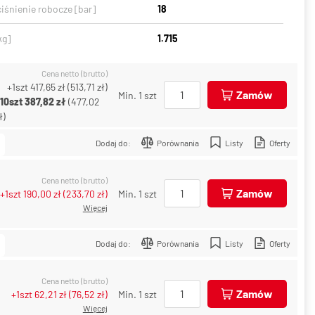
iśnienie robocze [bar]
18
kg]
1.715
Cena netto (brutto)
+1szt
417,65 zł
(
513,71 zł
)
Zamów
Min. 1 szt
+10szt
387,82 zł
(
477,02
ł
)
Dodaj do:
Porównania
Listy
Oferty
Cena netto (brutto)
Zamów
+1szt
190,00 zł
(
233,70 zł
)
Min. 1 szt
Więcej
Dodaj do:
Porównania
Listy
Oferty
Cena netto (brutto)
Zamów
+1szt
62,21 zł
(
76,52 zł
)
Min. 1 szt
Więcej