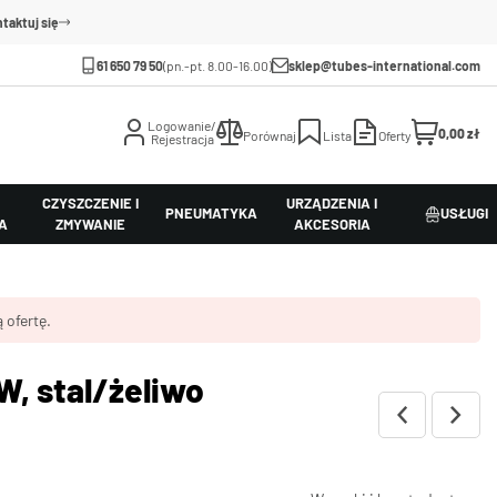
taktuj się
61 650 79 50
(pn.-pt. 8.00-16.00)
sklep@tubes-international.com
Logowanie/
0,00 zł
Porównaj
Lista
Oferty
Rejestracja
CZYSZCZENIE I
URZĄDZENIA I
PNEUMATYKA
USŁUGI
A
ZMYWANIE
AKCESORIA
 ofertę.
, stal/żeliwo