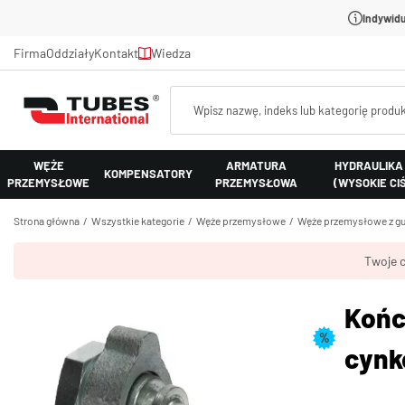
Indywidu
Firma
Oddziały
Kontakt
Wiedza
WĘŻE
ARMATURA
HYDRAULIKA
KOMPENSATORY
PRZEMYSŁOWE
PRZEMYSŁOWA
(WYSOKIE CI
Strona główna
Wszystkie kategorie
Węże przemysłowe
Węże przemysłowe z gu
Twoje c
Końc
%
cynk