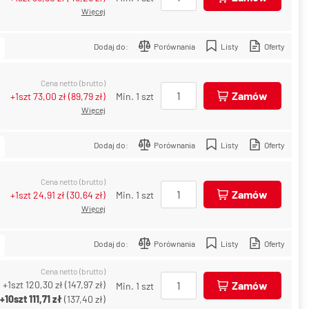
Więcej
Dodaj do:
Porównania
Listy
Oferty
Cena netto (brutto)
Zamów
+1szt
73,00 zł
(
89,79 zł
)
Min. 1 szt
Więcej
Dodaj do:
Porównania
Listy
Oferty
Cena netto (brutto)
Zamów
+1szt
24,91 zł
(
30,64 zł
)
Min. 1 szt
Więcej
Dodaj do:
Porównania
Listy
Oferty
Cena netto (brutto)
+1szt
120,30 zł
(
147,97 zł
)
Zamów
Min. 1 szt
+10szt
111,71 zł
(
137,40 zł
)