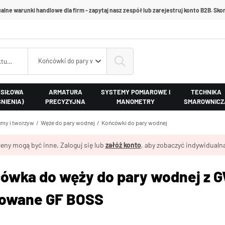
alne warunki handlowe dla firm - zapytaj nasz zespół lub zarejestruj konto B2B. Skon
Końcówki do pary wodnej
 SIŁOWA
ARMATURA
SYSTEMY POMIAROWE I
TECHNIKA
ŚNIENIA)
PRECYZYJNA
MANOMETRY
SMAROWNICZ
my i tworzyw
Węże do pary wodnej
Końcówki do pary wodnej
eny mogą być inne. Zaloguj się lub
załóż konto
, aby zobaczyć indywidualną
ówka do węży do pary wodnej z GW
owane GF BOSS