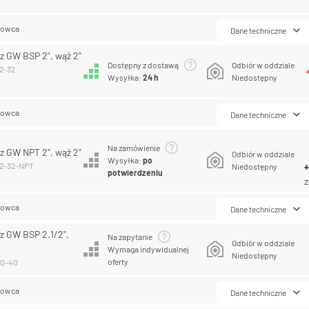
lowca
Dane techniczne
 GW BSP 2", wąż 2"
Dostępny z dostawą
Odbiór w oddziale
32-32
Wysyłka:
24 h
Niedostępny
lowca
Dane techniczne
Na zamówienie
 GW NPT 2", wąż 2"
Odbiór w oddziale
Wysyłka:
po
32-32-NPT
Niedostępny
potwierdzeniu
z
lowca
Dane techniczne
 GW BSP 2.1/2",
Na zapytanie
Odbiór w oddziale
Wymaga indywidualnej
Niedostępny
oferty
40-40
lowca
Dane techniczne