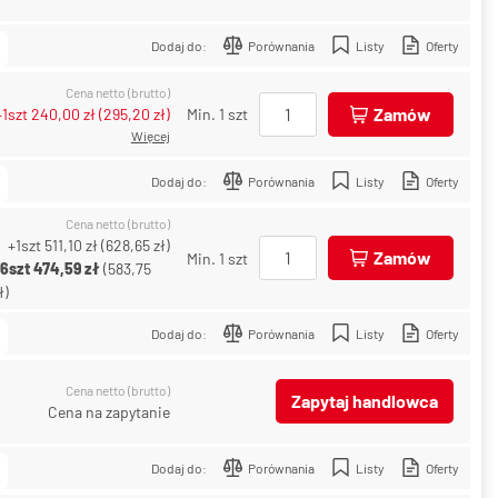
Dodaj do:
Porównania
Listy
Oferty
Cena netto (brutto)
Zamów
+1szt
240,00 zł
(
295,20 zł
)
Min. 1 szt
Więcej
Dodaj do:
Porównania
Listy
Oferty
Cena netto (brutto)
+1szt
511,10 zł
(
628,65 zł
)
Zamów
Min. 1 szt
+6szt
474,59 zł
(
583,75
ł
)
Dodaj do:
Porównania
Listy
Oferty
Cena netto (brutto)
Zapytaj handlowca
Cena na zapytanie
Dodaj do:
Porównania
Listy
Oferty