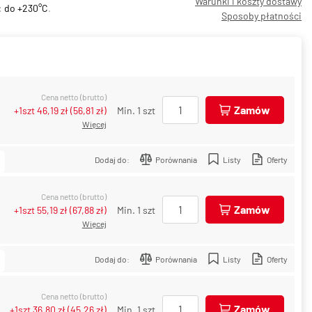
Warunki i koszty dostawy
:
do +230°C
.
Sposoby płatności
Cena netto (brutto)
Zamów
+1szt
46,19 zł
(
56,81 zł
)
Min. 1 szt
Więcej
Dodaj do:
Porównania
Listy
Oferty
Cena netto (brutto)
Zamów
+1szt
55,19 zł
(
67,88 zł
)
Min. 1 szt
Więcej
Dodaj do:
Porównania
Listy
Oferty
Cena netto (brutto)
Zamów
+1szt
36,80 zł
(
45,26 zł
)
Min. 1 szt