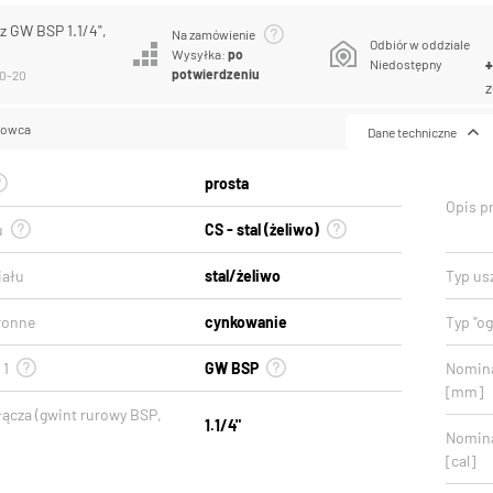
 GW BSP 1.1/4",
Na zamówienie
Odbiór w oddziale
Wysyłka:
po
Niedostępny
potwierdzeniu
20-20
z
lowca
Dane techniczne
prosta
Opis p
u
CS - stal (żeliwo)
iału
stal/żeliwo
Typ usz
ronne
cynkowanie
Typ "o
 1
GW BSP
Nomina
[mm]
łącza (gwint rurowy BSP,
1.1/4"
Nomina
[cal]