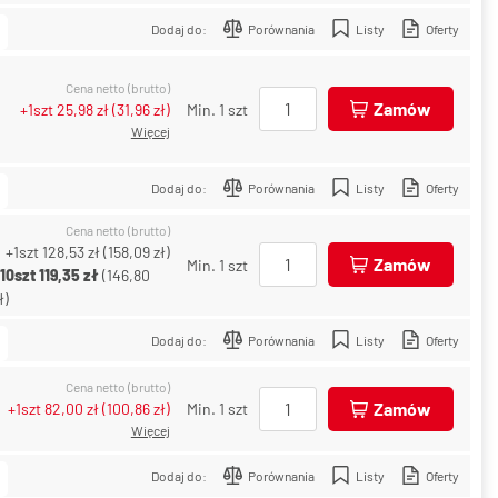
Dodaj do:
Porównania
Listy
Oferty
Cena netto (brutto)
Zamów
+1szt
25,98 zł
(
31,96 zł
)
Min. 1 szt
Więcej
Dodaj do:
Porównania
Listy
Oferty
Cena netto (brutto)
+1szt
128,53 zł
(
158,09 zł
)
Zamów
Min. 1 szt
+10szt
119,35 zł
(
146,80
ł
)
Dodaj do:
Porównania
Listy
Oferty
Cena netto (brutto)
Zamów
+1szt
82,00 zł
(
100,86 zł
)
Min. 1 szt
Więcej
Dodaj do:
Porównania
Listy
Oferty