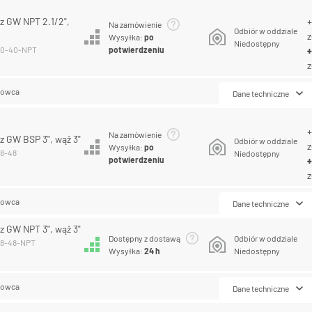
+
 GW NPT 2.1/2",
Na zamówienie
Odbiór w oddziale
z
Wysyłka:
po
Niedostępny
potwierdzeniu
-40-40-NPT
z
lowca
Dane techniczne
+
Na zamówienie
 GW BSP 3", wąż 3"
Odbiór w oddziale
z
Wysyłka:
po
48-48
Niedostępny
potwierdzeniu
z
lowca
Dane techniczne
 GW NPT 3", wąż 3"
Dostępny z dostawą
Odbiór w oddziale
48-48-NPT
Wysyłka:
24 h
Niedostępny
lowca
Dane techniczne