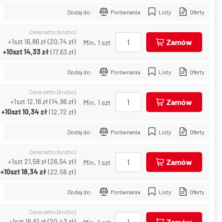
Dodaj do:
Porównania
Listy
Oferty
Cena netto (brutto)
+1szt
16,86 zł
(
20,74 zł
)
Zamów
Min. 1 szt
+10szt
14,33 zł
(
17,63 zł
)
Dodaj do:
Porównania
Listy
Oferty
Cena netto (brutto)
+1szt
12,16 zł
(
14,96 zł
)
Zamów
Min. 1 szt
+10szt
10,34 zł
(
12,72 zł
)
Dodaj do:
Porównania
Listy
Oferty
Cena netto (brutto)
+1szt
21,58 zł
(
26,54 zł
)
Zamów
Min. 1 szt
+10szt
18,34 zł
(
22,56 zł
)
Dodaj do:
Porównania
Listy
Oferty
Cena netto (brutto)
+1szt
16,61 zł
(
20,43 zł
)
Zamów