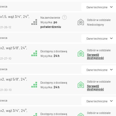
lowca
Dane techniczne
1,5, wąż 3/4", 24°,
Na zamówienie
Odbiór w oddziale
Wysyłka:
po
Niedostępny
potwierdzeniu
21-26-12
lowca
Dane techniczne
2, wąż 5/8", 24°,
Odbiór w oddziale
Dostępny z dostawą
Sprawdź
Wysyłka:
24 h
dostępność
121-27-10
lowca
Dane techniczne
2, wąż 5/8", 24°,
Odbiór w oddziale
Dostępny z dostawą
Sprawdź
Wysyłka:
24 h
dostępność
121-30-10
lowca
Dane techniczne
2, wąż 3/4", 24°,
Odbiór w oddziale
Dostępny z dostawą