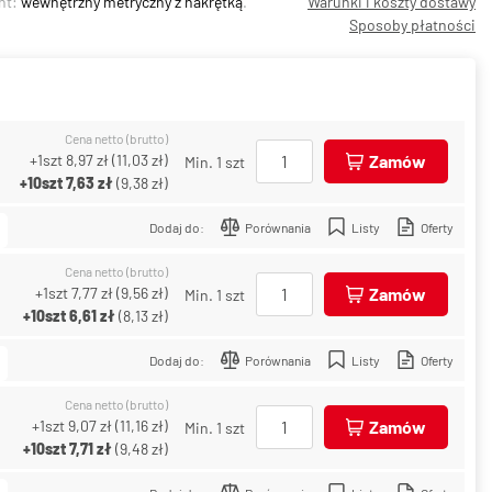
nt:
wewnętrzny metryczny z nakrętką
.
Warunki i koszty dostawy
Sposoby płatności
Cena netto (brutto)
+1szt
8,97 zł
(
11,03 zł
)
Zamów
Min. 1 szt
+10szt
7,63 zł
(
9,38 zł
)
Dodaj do:
Porównania
Listy
Oferty
Cena netto (brutto)
+1szt
7,77 zł
(
9,56 zł
)
Zamów
Min. 1 szt
+10szt
6,61 zł
(
8,13 zł
)
Dodaj do:
Porównania
Listy
Oferty
Cena netto (brutto)
+1szt
9,07 zł
(
11,16 zł
)
Zamów
Min. 1 szt
+10szt
7,71 zł
(
9,48 zł
)