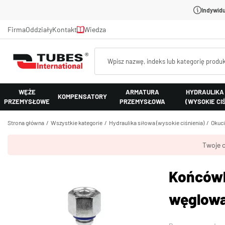
Indywidu
Firma
Oddziały
Kontakt
Wiedza
WĘŻE
ARMATURA
HYDRAULIKA
KOMPENSATORY
PRZEMYSŁOWE
PRZEMYSŁOWA
(WYSOKIE CI
Strona główna
Wszystkie kategorie
Hydraulika siłowa (wysokie ciśnienia)
Okuci
Twoje c
Końcówka
węglow