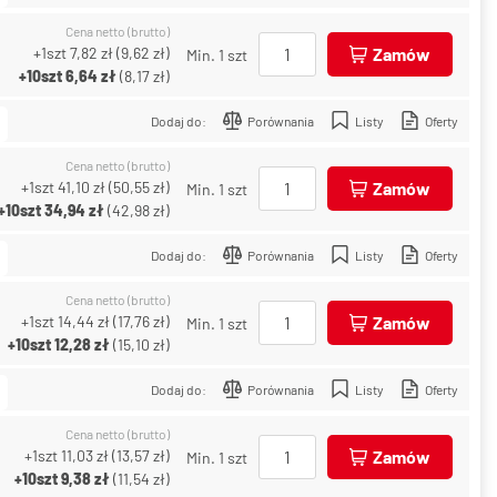
Cena netto (brutto)
+1szt
7,82 zł
(
9,62 zł
)
Zamów
Min. 1 szt
+10szt
6,64 zł
(
8,17 zł
)
Dodaj do:
Porównania
Listy
Oferty
Cena netto (brutto)
+1szt
41,10 zł
(
50,55 zł
)
Zamów
Min. 1 szt
+10szt
34,94 zł
(
42,98 zł
)
Dodaj do:
Porównania
Listy
Oferty
Cena netto (brutto)
+1szt
14,44 zł
(
17,76 zł
)
Zamów
Min. 1 szt
+10szt
12,28 zł
(
15,10 zł
)
Dodaj do:
Porównania
Listy
Oferty
Cena netto (brutto)
+1szt
11,03 zł
(
13,57 zł
)
Zamów
Min. 1 szt
+10szt
9,38 zł
(
11,54 zł
)