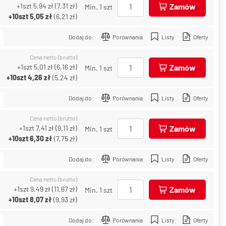
+1szt
5,94 zł
(
7,31 zł
)
Zamów
Min. 1 szt
+10szt
5,05 zł
(
6,21 zł
)
Dodaj do:
Porównania
Listy
Oferty
Cena netto (brutto)
+1szt
5,01 zł
(
6,16 zł
)
Zamów
Min. 1 szt
+10szt
4,26 zł
(
5,24 zł
)
Dodaj do:
Porównania
Listy
Oferty
Cena netto (brutto)
+1szt
7,41 zł
(
9,11 zł
)
Zamów
Min. 1 szt
+10szt
6,30 zł
(
7,75 zł
)
Dodaj do:
Porównania
Listy
Oferty
Cena netto (brutto)
+1szt
9,49 zł
(
11,67 zł
)
Zamów
Min. 1 szt
+10szt
8,07 zł
(
9,93 zł
)
Dodaj do:
Porównania
Listy
Oferty