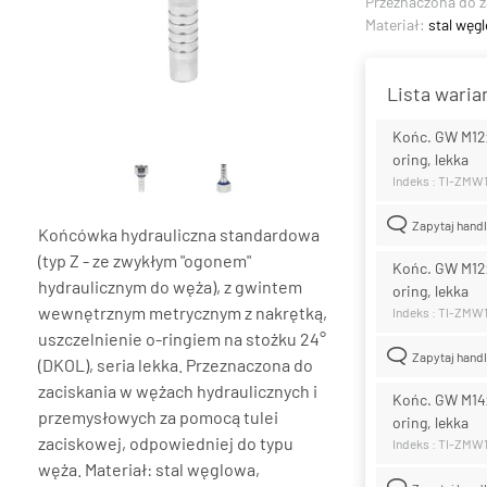
Przeznaczona do z
Materiał:
stal węg
Lista wari
Końc. GW M12x1
oring, lekka
Indeks : TI-ZMW
Zapytaj hand
Końcówka hydrauliczna standardowa
(typ Z - ze zwykłym "ogonem"
Końc. GW M12x1
hydraulicznym do węża), z gwintem
oring, lekka
wewnętrznym metrycznym z nakrętką,
Indeks : TI-ZMW
uszczelnienie o-ringiem na stożku 24°
Zapytaj hand
(DKOL), seria lekka. Przeznaczona do
zaciskania w wężach hydraulicznych i
Końc. GW M14x1
przemysłowych za pomocą tulei
oring, lekka
zaciskowej, odpowiedniej do typu
Indeks : TI-ZMW
węża. Materiał: stal węglowa,