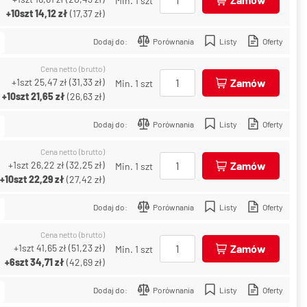
Min. 1 szt
+10szt
14,12 zł
(
17,37 zł
)
Dodaj do:
Porównania
Listy
Oferty
Cena netto (brutto)
+1szt
25,47 zł
(
31,33 zł
)
Zamów
Min. 1 szt
+10szt
21,65 zł
(
26,63 zł
)
Dodaj do:
Porównania
Listy
Oferty
Cena netto (brutto)
+1szt
26,22 zł
(
32,25 zł
)
Zamów
Min. 1 szt
+10szt
22,29 zł
(
27,42 zł
)
Dodaj do:
Porównania
Listy
Oferty
Cena netto (brutto)
+1szt
41,65 zł
(
51,23 zł
)
Zamów
Min. 1 szt
+6szt
34,71 zł
(
42,69 zł
)
Dodaj do:
Porównania
Listy
Oferty