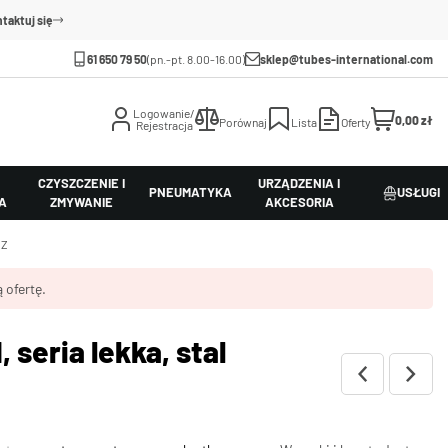
taktuj się
61 650 79 50
(pn.-pt. 8.00-16.00)
sklep@tubes-international.com
Logowanie/
0,00 zł
Porównaj
Lista
Oferty
Rejestracja
CZYSZCZENIE I
URZĄDZENIA I
PNEUMATYKA
USŁUGI
A
ZMYWANIE
AKCESORIA
 Z
 ofertę.
seria lekka, stal