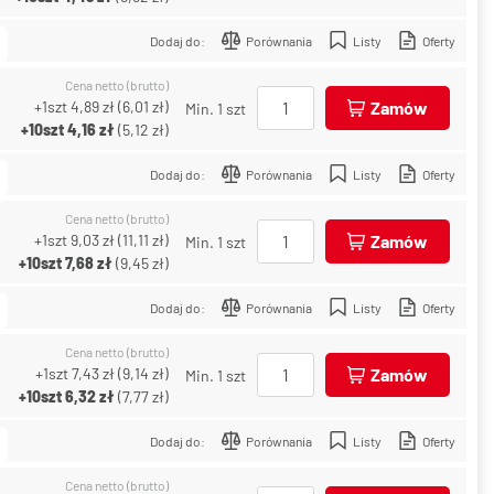
Dodaj do:
Porównania
Listy
Oferty
Cena netto (brutto)
+1szt
4,89 zł
(
6,01 zł
)
Zamów
Min. 1 szt
+10szt
4,16 zł
(
5,12 zł
)
Dodaj do:
Porównania
Listy
Oferty
Cena netto (brutto)
+1szt
9,03 zł
(
11,11 zł
)
Zamów
Min. 1 szt
+10szt
7,68 zł
(
9,45 zł
)
Dodaj do:
Porównania
Listy
Oferty
Cena netto (brutto)
+1szt
7,43 zł
(
9,14 zł
)
Zamów
Min. 1 szt
+10szt
6,32 zł
(
7,77 zł
)
Dodaj do:
Porównania
Listy
Oferty
Cena netto (brutto)