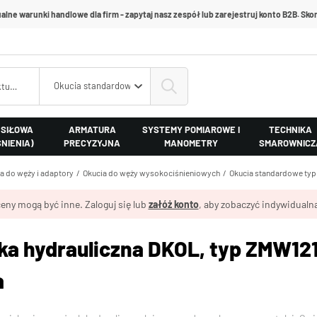
alne warunki handlowe dla firm - zapytaj nasz zespół lub zarejestruj konto B2B. Skon
Okucia standardowe typ Z
 SIŁOWA
ARMATURA
SYSTEMY POMIAROWE I
TECHNIKA
ŚNIENIA)
PRECYZYJNA
MANOMETRY
SMAROWNICZ
a do węży i adaptory
Okucia do węży wysokociśnieniowych
Okucia standardowe typ
eny mogą być inne. Zaloguj się lub
załóż konto
, aby zobaczyć indywidualną
 hydrauliczna DKOL, typ ZMW121, 
a