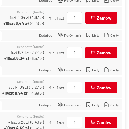
Dodaj do:
Porównania
Listy
Oferty
Cena netto (brutto)
+1szt
4,04 zł
(
4,97 zł
)
Zamów
Min. 1 szt
+10szt
3,44 zł
(
4,23 zł
)
Dodaj do:
Porównania
Listy
Oferty
Cena netto (brutto)
+1szt
6,28 zł
(
7,72 zł
)
Zamów
Min. 1 szt
+10szt
5,34 zł
(
6,57 zł
)
Dodaj do:
Porównania
Listy
Oferty
Cena netto (brutto)
+1szt
14,04 zł
(
17,27 zł
)
Zamów
Min. 1 szt
+10szt
11,94 zł
(
14,69 zł
)
Dodaj do:
Porównania
Listy
Oferty
Cena netto (brutto)
+1szt
5,28 zł
(
6,49 zł
)
Zamów
Min. 1 szt
+10szt
4,49 zł
(
5,52 zł
)