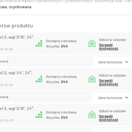
aciskania w wężach hydraulicznych i przemysłowych za pomocą tulei. Gwi
lowa, ocynkowana
.
antów produktu
,5, wąż 3/16", 24°,
Odbiór w oddziale
Dostępny z dostawą
Sprawdź
Wysyłka:
24 h
dostępność
121-12-03
lowca
Dane techniczne
,5, wąż 1/4", 24°,
Odbiór w oddziale
Dostępny z dostawą
Sprawdź
Wysyłka:
24 h
dostępność
121-12-04
lowca
Dane techniczne
,5, wąż 3/16", 24°,
Odbiór w oddziale
Dostępny z dostawą
Sprawdź
Wysyłka:
24 h
dostępność
121-14-03