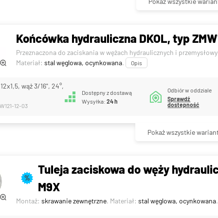
Pokaż wszystkie warian
Końcówka hydrauliczna DKOL, typ ZMW12
Przeznaczona do zaciskania w wężach hydraulicznych i przemysłowy
Materiał:
stal węglowa, ocynkowana
.
Opis
2x1,5, wąż 3/16", 24°,
Odbiór w oddziale
Dostępny z dostawą
Sprawdź
Wysyłka:
24 h
dostępność
MW121-12-03
Pokaż wszystkie warian
Tuleja zaciskowa do węży hydraulic
%
M9X
Montaż:
skrawanie zewnętrzne
. Materiał:
stal węglowa, ocynkowana