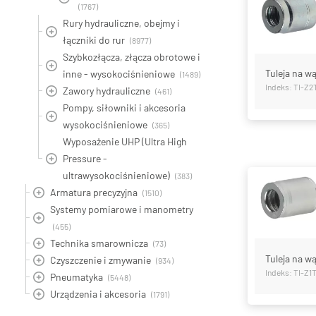
(1767)
Rury hydrauliczne, obejmy i
łączniki do rur
(8977)
Szybkozłącza, złącza obrotowe i
Tuleja na w
inne - wysokociśnieniowe
(1489)
Indeks: TI-Z
Zawory hydrauliczne
(461)
Pompy, siłowniki i akcesoria
wysokociśnieniowe
(365)
Wyposażenie UHP (Ultra High
Pressure -
ultrawysokociśnieniowe)
(383)
Armatura precyzyjna
(1510)
Systemy pomiarowe i manometry
(455)
Technika smarownicza
(73)
Tuleja na wą
Czyszczenie i zmywanie
(934)
Indeks: TI-Z1
Pneumatyka
(5448)
Urządzenia i akcesoria
(1791)