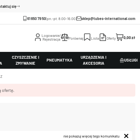
taktuj się
61 650 79 50
(pn.-pt. 8.00-16.00)
sklep@tubes-international.com
Logowanie/
0,00 zł
Porównaj
Lista
Oferty
Rejestracja
CZYSZCZENIE I
URZĄDZENIA I
PNEUMATYKA
USŁUGI
A
ZMYWANIE
AKCESORIA
 Z
 ofertę.
nie pokazuj więcej tego komunikatu