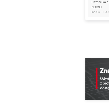
Uszczelka o
NBR90
Indeks: TI-UO