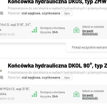
Końcówka hydrauliczna DKOS, typ ZMW12
Przeznaczona do zaciskania w wężach hydraulicznych i przemysłowy
Materiał:
stal węglowa, ocynkowana
.
Opis
4x1,5, wąż 3/16", 24°,
Odbiór w oddziale
Dostępny z dostawą
a
Sprawdź
Wysyłka:
24 h
dostępność
MW122-14-03
Pokaż wszystkie warian
Końcówka hydrauliczna DKOL 90°, typ Z
Przeznaczona do zaciskania w wężach hydraulicznych i przemysłowy
Materiał:
stal węglowa, ocynkowana
.
Opis
W M12x1,5, wąż 3/16",
Odbiór w oddziale
Dostępny z dostawą
lekka
Sprawdź
Wysyłka:
24 h
dostępność
MW221-12-03