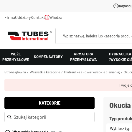
Indywidu
Firma
Oddziały
Kontakt
Wiedza
WĘŻE
ARMATURA
HYDRAULIKA
KOMPENSATORY
PRZEMYSŁOWE
PRZEMYSŁOWA
(WYSOKIE CI
Strona główna
Wszystkie kategorie
Hydraulika siłowa (wysokie ciśnienia)
Okuci
Twoje c
KATEGORIE
Okucia
Typ produ
Wybierz typ 