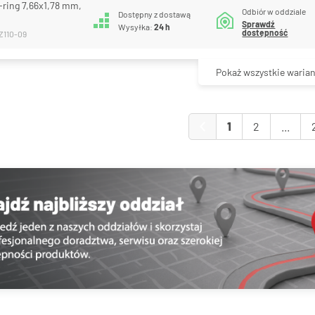
-ring 7,66x1,78 mm,
Odbiór w oddziale
Dostępny z dostawą
Sprawdź
Wysyłka:
24 h
dostępność
Z110-09
Pokaż wszystkie warian
1
2
...