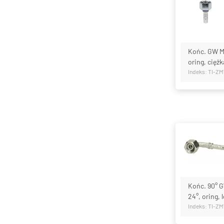
Końc. GW M1
oring, ciężk
Indeks: TI-Z
Końc. 90° G
24°, oring, 
Indeks: TI-Z