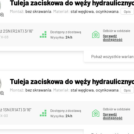
Tuleja zaciskowa do węży hydrauliczny
Montaż:
bez skrawania
. Materiał:
stal węglowa, ocynkowana
.
Opis
Odbiór w oddziale
ąż 2SN (R2AT) 3/16"
Dostępny z dostawą
Sprawdź
2TX-03
Wysyłka:
24 h
dostępność
Pokaż wszystkie warian
Tuleja zaciskowa do węży hydraulicznyc
Montaż:
bez skrawania
. Materiał:
stal węglowa, ocynkowana
.
Opis
Odbiór w oddziale
ż 1SN (R1AT) 3/16"
Dostępny z dostawą
Sprawdź
TX-03
Wysyłka:
24 h
dostępność