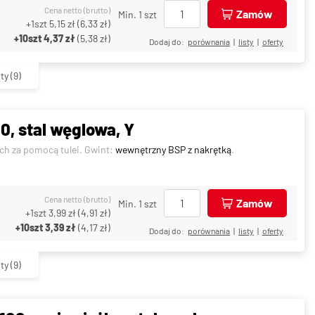
Cena netto (brutto)
Zamów
Min. 1 szt
+1szt
5,15 zł
(
6,33 zł
)
+10szt
4,37 zł
(
5,38 zł
)
Dodaj do:
porównania
|
listy
|
oferty
ty
(9)
0, stal węglowa, Y
ch za pomocą tulei. Gwint:
wewnętrzny BSP z nakrętką
.
Cena netto (brutto)
Zamów
Min. 1 szt
+1szt
3,99 zł
(
4,91 zł
)
+10szt
3,39 zł
(
4,17 zł
)
Dodaj do:
porównania
|
listy
|
oferty
ty
(9)