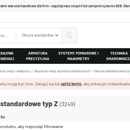
alne warunki handlowe dla firm - zapytaj nasz zespół lub zarejestruj konto B2B. Skon
Okucia standardowe typ Z
 SIŁOWA
ARMATURA
SYSTEMY POMIAROWE I
TECHNIKA
ŚNIENIA)
PRECYZYJNA
MANOMETRY
SMAROWNICZ
a do węży i adaptory
Okucia do węży wysokociśnieniowych
Okucia standardowe typ
eny mogą być inne. Zaloguj się lub
załóż konto
, aby zobaczyć indywidualną
 standardowe typ Z
(3249)
ktu
produktu, aby rozpocząć filtrowanie