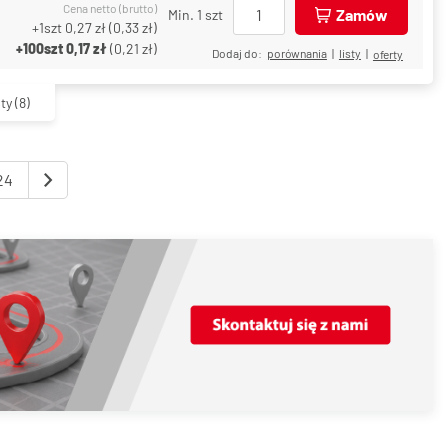
Cena netto (brutto)
Zamów
Min. 1 szt
+1szt
0,27 zł
(
0,33 zł
)
+100szt
0,17 zł
(
0,21 zł
)
Dodaj do:
porównania
|
listy
|
oferty
ty
(8)
24