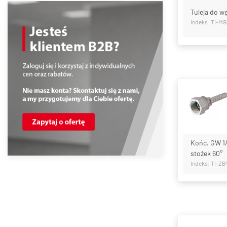
Tuleja do wę
Indeks: TI-M
Końc. GW 1/
stożek 60°
Indeks: TI-Z