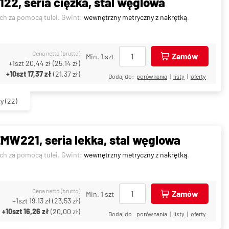
2, seria ciężka, stal węglowa
ch za pomocą tulei. Gwint:
wewnętrzny metryczny z nakrętką
.
Cena netto (brutto)
Zamów
Min. 1 szt
+1szt
20,44 zł
(
25,14 zł
)
+10szt
17,37 zł
(
21,37 zł
)
Dodaj do:
porównania
|
listy
|
oferty
ty
(22)
MW221, seria lekka, stal węglowa
ch za pomocą tulei. Gwint:
wewnętrzny metryczny z nakrętką
.
Cena netto (brutto)
Zamów
Min. 1 szt
+1szt
19,13 zł
(
23,53 zł
)
+10szt
16,26 zł
(
20,00 zł
)
Dodaj do:
porównania
|
listy
|
oferty