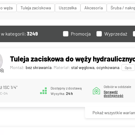
o węża
Tuleja zaciskowa
Uszczelka
Akcesoria
Śruba / nakr
w kategorii:
3249
Promocja
Wyprzedaż
Tuleja zaciskowa do węży hydraulicznyc
Montaż:
bez skrawania
. Materiał:
stal węglowa, ocynkowana
.
Opis
Odbiór w oddziale
ż 1SC 1/4"
Dostępny z dostawą
Sprawdź
TC-04
Wysyłka:
24 h
dostępność
Pokaż wszystkie warian