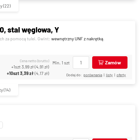
ty
(22)
, stal węglowa, Y
ch za pomocą tulei. Gwint:
wewnętrzny UNF z nakrętką
.
Cena netto (brutto)
Zamów
Min. 1 szt
+1szt
3,99 zł
(
4,91 zł
)
+10szt
3,39 zł
(
4,17 zł
)
Dodaj do:
porównania
|
listy
|
oferty
ty
(14)