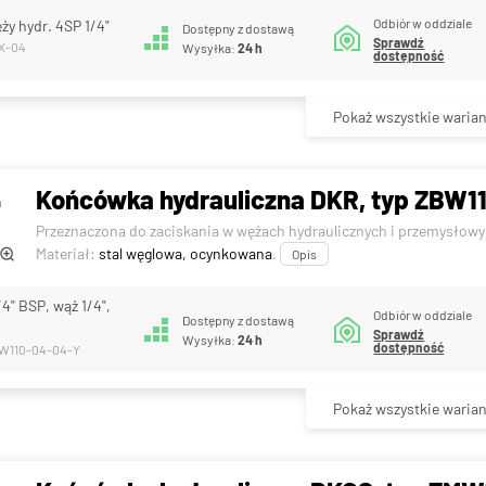
Odbiór w oddziale
ży hydr. 4SP 1/4"
Dostępny z dostawą
Sprawdź
9X-04
Wysyłka:
24 h
dostępność
Pokaż wszystkie warian
Końcówka hydrauliczna DKR, typ ZBW11
Przeznaczona do zaciskania w wężach hydraulicznych i przemysłowy
Materiał:
stal węglowa, ocynkowana
.
Opis
4" BSP, wąż 1/4",
Odbiór w oddziale
Dostępny z dostawą
Sprawdź
Wysyłka:
24 h
dostępność
BW110-04-04-Y
Pokaż wszystkie warian