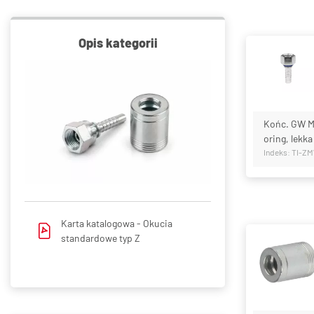
Opis kategorii
Końc. GW M1
oring, lekka
Indeks: TI-Z
Karta katalogowa -
Okucia
standardowe typ Z