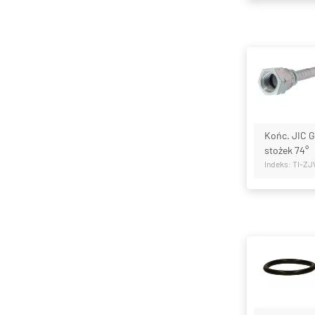
Końc. JIC G
stożek 74°
Indeks: TI-Z