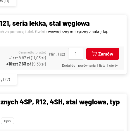
ty
(11)
1, seria lekka, stal węglowa
ch za pomocą tulei. Gwint:
wewnętrzny metryczny z nakrętką
.
Cena netto (brutto)
Zamów
Min. 1 szt
+1szt
8,97 zł
(
11,03 zł
)
+10szt
7,63 zł
(
9,38 zł
)
Dodaj do:
porównania
|
listy
|
oferty
ty
(27)
znych 4SP, R12, 4SH, stal węglowa, typ
.
Opis