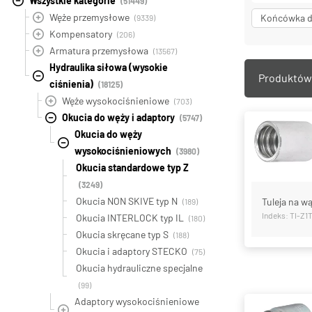
Wszystkie kategorie
(51449)
Węże przemysłowe
Końcówka d
(9339)
Kompensatory
(206)
Armatura przemysłowa
(13567)
Hydraulika siłowa (wysokie
Produktów 
ciśnienia)
(18125)
Węże wysokociśnieniowe
(703)
Okucia do węży i adaptory
(5747)
Okucia do węży
wysokociśnieniowych
(3980)
Okucia standardowe typ Z
(3249)
Okucia NON SKIVE typ N
Tuleja na wą
(189)
Indeks: TI-Z1
Okucia INTERLOCK typ IL
(180)
Okucia skręcane typ S
(188)
Okucia i adaptory STECKO
(75)
Okucia hydrauliczne specjalne
(99)
Adaptory wysokociśnieniowe