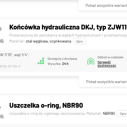
Pokaż wszystkie warian
Końcówka hydrauliczna DKJ, typ ZJW110
Przeznaczona do zaciskania w wężach hydraulicznych i przemysłowy
Materiał:
stal węglowa, ocynkowana
.
Opis
W 7/16", wąż 1/4",
Odbiór w oddziale
Dostępny z dostawą
Sprawdź
Wysyłka:
24 h
dostępność
JW110-07-04-Y
Pokaż wszystkie warian
Uszczelka o-ring, NBR90
Uszczelka o-ring do ogólnego zastosowania. Materiał:
NBR90
.
Opis