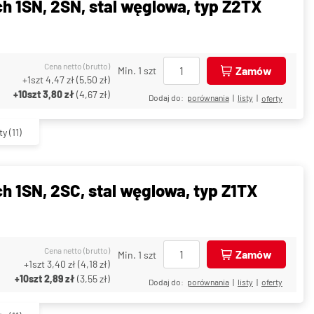
ch 1SN, 2SN, stal węglowa, typ Z2TX
Cena netto (brutto)
Zamów
Min. 1 szt
+1szt
4,47 zł
(
5,50 zł
)
+10szt
3,80 zł
(
4,67 zł
)
Dodaj do:
porównania
|
listy
|
oferty
ty
(11)
h 1SN, 2SC, stal węglowa, typ Z1TX
Cena netto (brutto)
Zamów
Min. 1 szt
+1szt
3,40 zł
(
4,18 zł
)
+10szt
2,89 zł
(
3,55 zł
)
Dodaj do:
porównania
|
listy
|
oferty