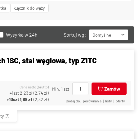
ętka
Łącznik do węży
Wysyłka w 24h
Sortuj wg:
Domyślne
h 1SC, stal węglowa, typ Z1TC
Cena netto (brutto)
Zamów
Min. 1 szt
+1szt
2,23 zł
(
2,74 zł
)
+10szt
1,89 zł
(
2,32 zł
)
Dodaj do:
porównania
|
listy
|
oferty
ty
(7)