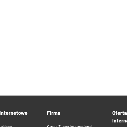
internetowe
Firma
Ofert
Intern
 sklepu
Grupa Tubes International