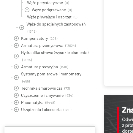
Węże perystaltyczne
(0)
Węże podgrzewane
(0)
Węże pływające i osprzęt
(5)
Węże do specjalnych zastosowań
(1348)
Kompensatory
(206)
Armatura przemysłowa
(13624)
Hydraulika siłowa (wysokie ciśnienia)
(18125)
Armatura precyzyjna
(1510)
Systemy pomiarowe i manometry
(455)
Technika smarownicza
(73)
Czyszczenie i zmywanie
(934)
Pneumatyka
(5448)
Urządzenia i akcesoria
(1791)