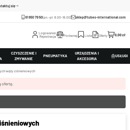
taktuj się
61 650 79 50
(pn.-pt. 8.00-16.00)
sklep@tubes-international.com
Logowanie/
0,00 zł
Porównaj
Lista
Oferty
Rejestracja
CZYSZCZENIE I
URZĄDZENIA I
PNEUMATYKA
USŁUGI
A
ZMYWANIE
AKCESORIA
ych węży ciśnieniowych
 ofertę.
iśnieniowych