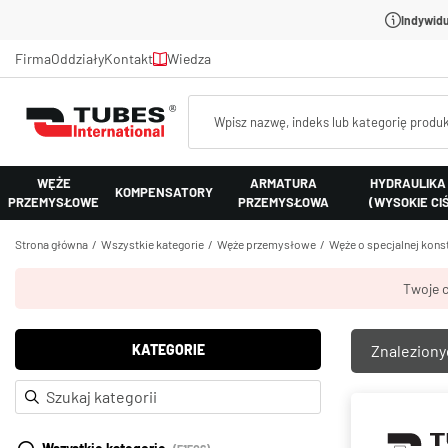
Indywidu
Firma
Oddziały
Kontakt
Wiedza
WĘŻE
ARMATURA
HYDRAULIKA
KOMPENSATORY
PRZEMYSŁOWE
PRZEMYSŁOWA
(WYSOKIE CI
Strona główna
Wszystkie kategorie
Węże przemysłowe
Węże o specjalnej konst
Twoje c
KATEGORIE
Znalezion