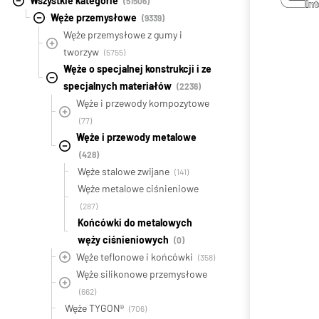
Wszystkie kategorie
(51506)
Węże przemysłowe
(9339)
Węże przemysłowe z gumy i
tworzyw
(5755)
Węże o specjalnej konstrukcji i ze
specjalnych materiałów
(2236)
Węże i przewody kompozytowe
(77)
Węże i przewody metalowe
(428)
Węże stalowe zwijane
(141)
Węże metalowe ciśnieniowe
(287)
Końcówki do metalowych
węży ciśnieniowych
(0)
Węże teflonowe i końcówki
(358)
Węże silikonowe przemysłowe
(662)
Węże TYGON®
(706)