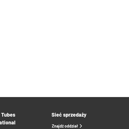
a Tubes
Sieć sprzedaży
ational
Znajdź oddział