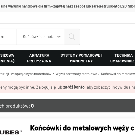
alne warunki handlowe dla firm - zapytaj nasz zespół lub zarejestruj konto B2B. Skon
Końcówki do metalowych węży ciśnieniowych
 SIŁOWA
ARMATURA
SYSTEMY POMIAROWE I
TECHNIKA
ŚNIENIA)
PRECYZYJNA
MANOMETRY
SMAROWNICZ
rukcji i ze specjalnych materiałów
Węże i przewody metalowe
Końcówki do metalow
eny mogą być inne. Zaloguj się lub
załóż konto
, aby zobaczyć indywidualną
ych produktów:
0
Końcówki do metalowych węży c