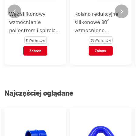
Wąż silikonowy
Kolano redukcyjne
wzmocnienie
silikonowe 90°
poliestrem i spiralą
wzmocnione
stalową SUPER FLEX,
poliestrem, ER,
11 Wariantów
35 Wariantów
niebieski
niebieskie
Zobacz
Zobacz
Najczęściej oglądane