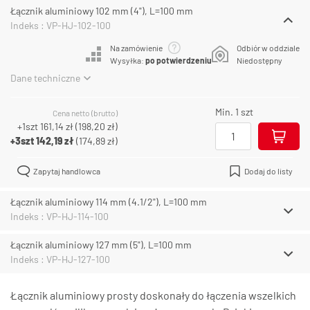
Łącznik aluminiowy 102 mm (4"), L=100 mm
Indeks : VP-HJ-102-100
Na zamówienie
Odbiór w oddziale
Wysyłka:
po potwierdzeniu
Niedostępny
Dane techniczne
Min. 1 szt
Cena netto (brutto)
+1szt
161,14 zł
(
198,20 zł
)
+3szt
142,19 zł
(
174,89 zł
)
Zapytaj handlowca
Dodaj do listy
Łącznik aluminiowy 114 mm (4.1/2"), L=100 mm
Indeks : VP-HJ-114-100
Łącznik aluminiowy 127 mm (5"), L=100 mm
Indeks : VP-HJ-127-100
Łącznik aluminiowy prosty doskonały do łączenia wszelkich