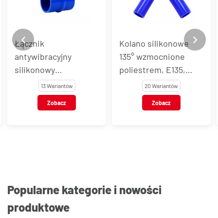
Łącznik
Kolano silikonowe
antywibracyjny
135° wzmocnione
silikonowy
poliestrem, E135,
wzmocniony
niebieskie
13 Wariantów
20 Wariantów
poliestrem, HH,
Zobacz
Zobacz
niebieski
Popularne kategorie i nowości
produktowe