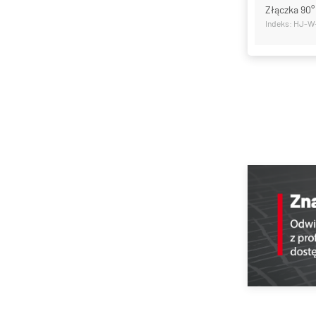
Złączka 90°
Indeks: HJ-W