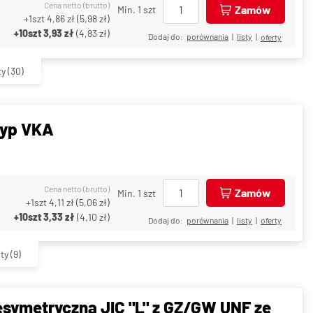
Cena netto (brutto)
Zamów
Min. 1 szt
+1szt
4,86 zł
(
5,98 zł
)
+10szt
3,93 zł
(
4,83 zł
)
Dodaj do:
porównania
|
listy
|
oferty
ty
(30)
 typ VKA
Cena netto (brutto)
Zamów
Min. 1 szt
+1szt
4,11 zł
(
5,06 zł
)
+10szt
3,33 zł
(
4,10 zł
)
Dodaj do:
porównania
|
listy
|
oferty
ty
(9)
esymetryczna JIC "L" z GZ/GW UNF ze