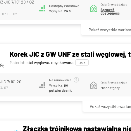
GZ JIC 7/16"-20 / GZ
Odbiór w oddziale
Dostępny z dostawą
Sprawdź
Wysyłka:
24 h
dostępność
E-07-BE-02
Pokaż wszystkie warian
Korek JIC z GW UNF ze stali węglowej,
Materiał:
stal węglowa, ocynkowana
.
Opis
Na zamówienie
JIC 7/16"-20
Odbiór w oddziale
Wysyłka:
po
KA-07
Niedostępny
potwierdzeniu
Pokaż wszystkie warian
Złączka trójnikowa nastawialna ni