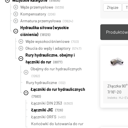
Wszystkie kategorie
(51506)
Węże przemysłowe
Złącze
T
(9339)
Kompensatory
(206)
Armatura przemysłowa
(13624)
Hydraulika siłowa (wysokie
Produktów 
ciśnienia)
(18125)
Węże wysokociśnieniowe
(703)
Okucia do węży i adaptory
(5747)
Rury hydrauliczne, obejmy i
łączniki do rur
(8977)
Obejmy do rur hydraulicznych
(1262)
Rury hydrauliczne
(132)
Złączka 90°
Łączniki do rur hydraulicznych
7/16"-20
(7583)
Indeks: HJ-E
Łączniki DIN 2353
(6363)
Łączniki JIC
(726)
Łączniki ORFS
(483)
Końcówki do lutowania do rur