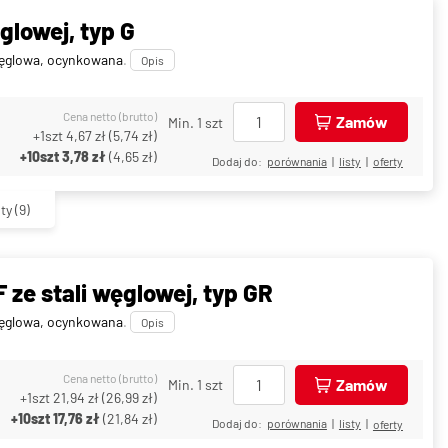
glowej, typ G
węglowa, ocynkowana
.
Opis
Cena netto (brutto)
Zamów
Min. 1 szt
+1szt
4,67 zł
(
5,74 zł
)
+10szt
3,78 zł
(
4,65 zł
)
Dodaj do:
porównania
|
listy
|
oferty
ty
(9)
 ze stali węglowej, typ GR
węglowa, ocynkowana
.
Opis
Cena netto (brutto)
Zamów
Min. 1 szt
+1szt
21,94 zł
(
26,99 zł
)
+10szt
17,76 zł
(
21,84 zł
)
Dodaj do:
porównania
|
listy
|
oferty