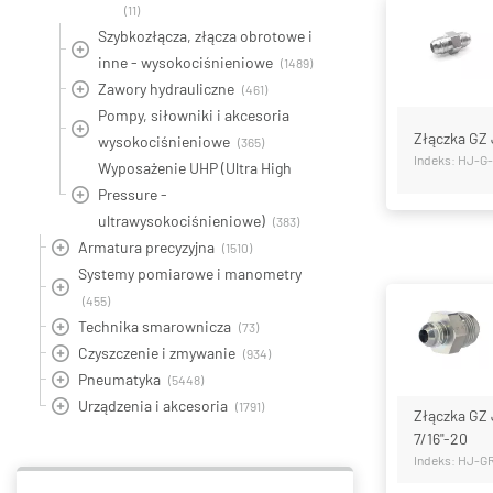
(11)
Szybkozłącza, złącza obrotowe i
inne - wysokociśnieniowe
(1489)
Zawory hydrauliczne
(461)
Pompy, siłowniki i akcesoria
Złączka GZ 
wysokociśnieniowe
(365)
Indeks: HJ-G
Wyposażenie UHP (Ultra High
Pressure -
ultrawysokociśnieniowe)
(383)
Armatura precyzyjna
(1510)
Systemy pomiarowe i manometry
(455)
Technika smarownicza
(73)
Czyszczenie i zmywanie
(934)
Pneumatyka
(5448)
Urządzenia i akcesoria
(1791)
Złączka GZ 
7/16"-20
Indeks: HJ-G