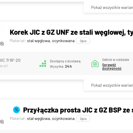
Pokaż wszystkie warian
Korek JIC z GZ UNF ze stali węglowej, 
Materiał:
stal węglowa, ocynkowana
.
Opis
Odbiór w oddziale
JIC 7/16"-20
Dostępny z dostawą
Sprawdź
OV-07
Wysyłka:
24 h
dostępność
Pokaż wszystkie warian
Przyłączka prosta JIC z GZ BSP ze 
%
Materiał:
stal węglowa, ocynkowana
.
Opis