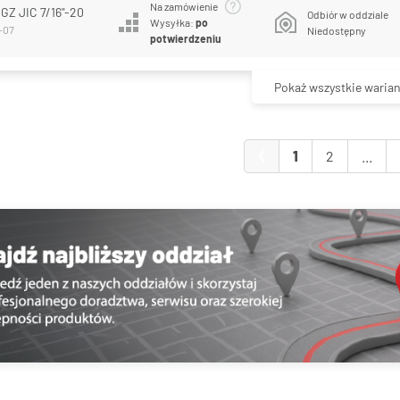
Na zamówienie
 GZ JIC 7/16"-20
Odbiór w oddziale
Wysyłka:
po
-07
Niedostępny
potwierdzeniu
Pokaż wszystkie warian
1
2
...