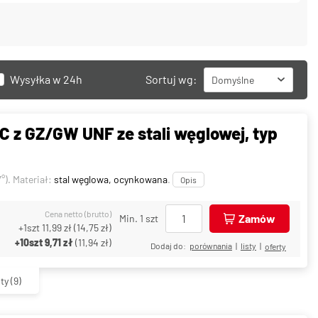
Wysyłka w 24h
Sortuj wg:
Domyślne
C z GZ/GW UNF ze stali węglowej, typ
°). Materiał:
stal węglowa, ocynkowana
.
Opis
Cena netto (brutto)
Zamów
Min. 1 szt
+1szt
11,99 zł
(
14,75 zł
)
+10szt
9,71 zł
(
11,94 zł
)
Dodaj do:
porównania
|
listy
|
oferty
ty
(9)