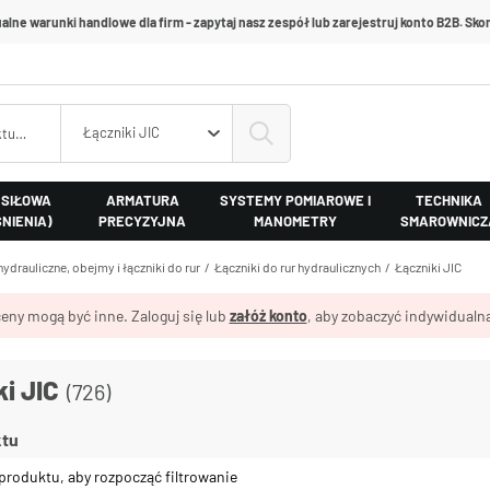
alne warunki handlowe dla firm - zapytaj nasz zespół lub zarejestruj konto B2B. Skon
Łączniki JIC
 SIŁOWA
ARMATURA
SYSTEMY POMIAROWE I
TECHNIKA
ŚNIENIA)
PRECYZYJNA
MANOMETRY
SMAROWNICZ
hydrauliczne, obejmy i łączniki do rur
Łączniki do rur hydraulicznych
Łączniki JIC
eny mogą być inne. Zaloguj się lub
załóż konto
, aby zobaczyć indywidualną
i JIC
(726)
ktu
produktu, aby rozpocząć filtrowanie