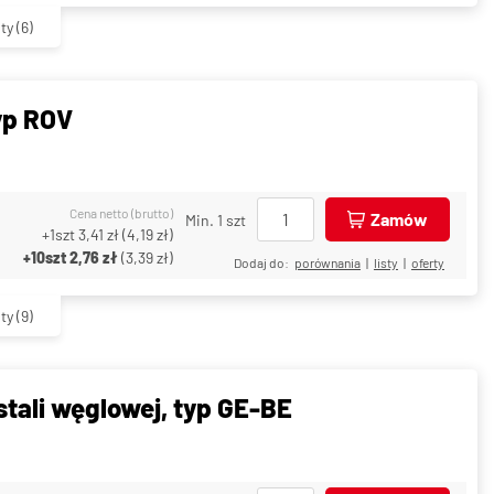
ty
(6)
typ ROV
Cena netto (brutto)
Zamów
Min. 1 szt
+1szt
3,41 zł
(
4,19 zł
)
+10szt
2,76 zł
(
3,39 zł
)
Dodaj do:
porównania
|
listy
|
oferty
ty
(9)
stali węglowej, typ GE-BE