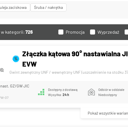
uleja zaciskowa
Śruba / nakrętka
w kategorii:
726
Promocja
Wyprzedaż
Złączka kątowa 90° nastawialna JI
%
EVW
Gwint zewnętrzny UNF / wewnętrzny UNF (uszczelnienie na stożku 37
 nast. GZ/GW JIC
Dostępny z dostawą
Odbiór w oddziale
Wysyłka:
24 h
Niedostępny
VW-07
Pokaż wszystkie warian