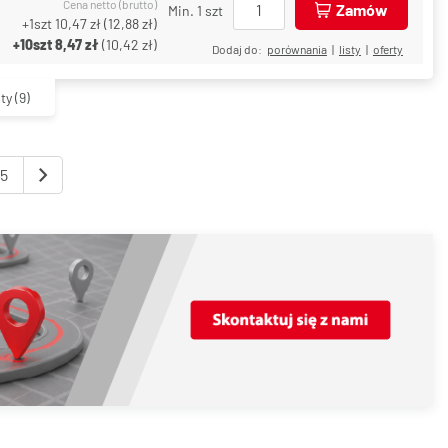
Cena netto (brutto)
Zamów
Min. 1 szt
+1szt
10,47 zł
(
12,88 zł
)
+10szt
8,47 zł
(
10,42 zł
)
Dodaj do:
porównania
|
listy
|
oferty
ty
(9)
5