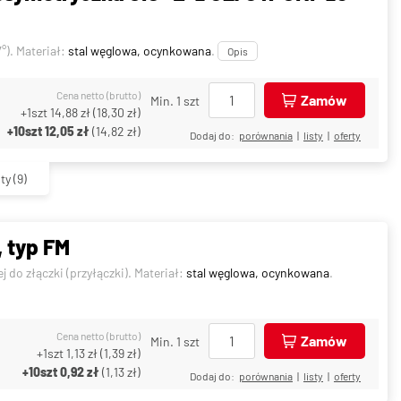
°). Materiał:
stal węglowa, ocynkowana
.
Opis
Cena netto (brutto)
Zamów
Min. 1 szt
+1szt
14,88 zł
(
18,30 zł
)
+10szt
12,05 zł
(
14,82 zł
)
Dodaj do:
porównania
|
listy
|
oferty
ty
(9)
, typ FM
do złączki (przyłączki). Materiał:
stal węglowa, ocynkowana
.
Cena netto (brutto)
Zamów
Min. 1 szt
+1szt
1,13 zł
(
1,39 zł
)
+10szt
0,92 zł
(
1,13 zł
)
Dodaj do:
porównania
|
listy
|
oferty