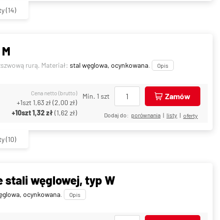
ty
(14)
 M
ezszwową rurą. Materiał:
stal węglowa, ocynkowana
.
Opis
Cena netto (brutto)
Zamów
Min. 1 szt
+1szt
1,63 zł
(
2,00 zł
)
+10szt
1,32 zł
(
1,62 zł
)
Dodaj do:
porównania
|
listy
|
oferty
ty
(10)
 stali węglowej, typ W
węglowa, ocynkowana
.
Opis