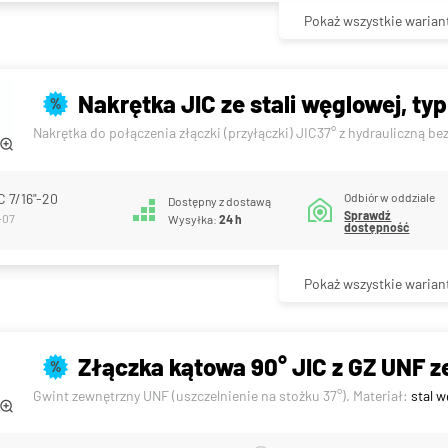
Pokaż wszystkie warian
Nakrętka JIC ze stali węglowej, typ
%
Nakrętka do połączenia złączki (przyłączki) JIC37° z hydrauliczną b
Odbiór w oddziale
C 7/16"-20
Dostępny z dostawą
Sprawdź
-07
Wysyłka:
24 h
dostępność
Pokaż wszystkie warian
Złączka kątowa 90° JIC z GZ UNF ze
%
Gwint zewnętrzny UNF (uszczelnienie na stożku 37°). Materiał:
stal 