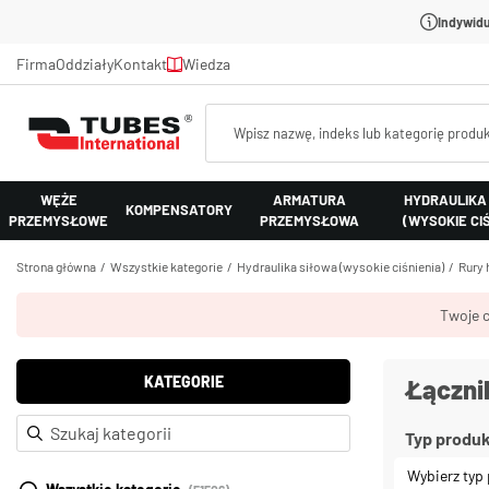
Indywidu
Firma
Oddziały
Kontakt
Wiedza
WĘŻE
ARMATURA
HYDRAULIKA
KOMPENSATORY
PRZEMYSŁOWE
PRZEMYSŁOWA
(WYSOKIE CI
Strona główna
Wszystkie kategorie
Hydraulika siłowa (wysokie ciśnienia)
Rury 
Twoje c
KATEGORIE
Łącznik
Typ produ
Wybierz typ 