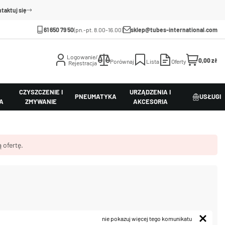
taktuj się
61 650 79 50
(pn.-pt. 8.00-16.00)
sklep@tubes-international.com
Logowanie/
0,00 zł
Porównaj
Lista
Oferty
Rejestracja
CZYSZCZENIE I
URZĄDZENIA I
PNEUMATYKA
USŁUGI
A
ZMYWANIE
AKCESORIA
 ofertę.
nie pokazuj więcej tego komunikatu