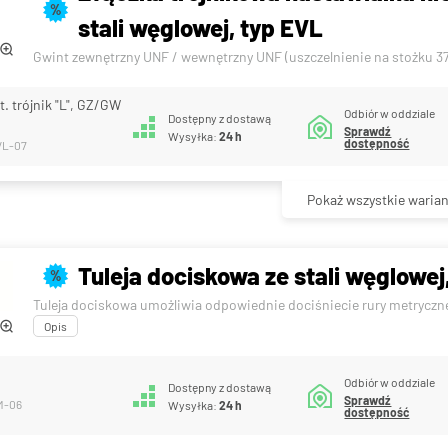
%
stali węglowej, typ EVL
Gwint zewnętrzny UNF / wewnętrzny UNF (uszczelnienie na stożku 37
t. trójnik "L", GZ/GW
Odbiór w oddziale
Dostępny z dostawą
0
Sprawdź
Wysyłka:
24 h
dostępność
VL-07
Pokaż wszystkie warian
Tuleja dociskowa ze stali węglowej
%
Tuleja dociskowa umożliwia odpowiednie dociśniecie rury metrycznej 
Opis
Odbiór w oddziale
Dostępny z dostawą
Sprawdź
M-06
Wysyłka:
24 h
dostępność