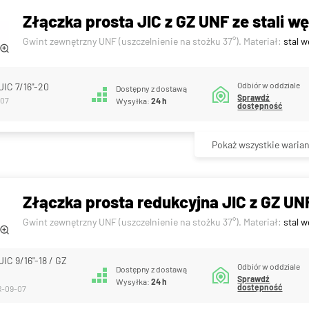
Złączka prosta JIC z GZ UNF ze stali wę
Gwint zewnętrzny UNF (uszczelnienie na stożku 37°). Materiał:
stal 
Odbiór w oddziale
JIC 7/16"-20
Dostępny z dostawą
Sprawdź
-07
Wysyłka:
24 h
dostępność
Pokaż wszystkie warian
Złączka prosta redukcyjna JIC z GZ UNF
Gwint zewnętrzny UNF (uszczelnienie na stożku 37°). Materiał:
stal 
JIC 9/16"-18 / GZ
Odbiór w oddziale
Dostępny z dostawą
Sprawdź
Wysyłka:
24 h
dostępność
R-09-07