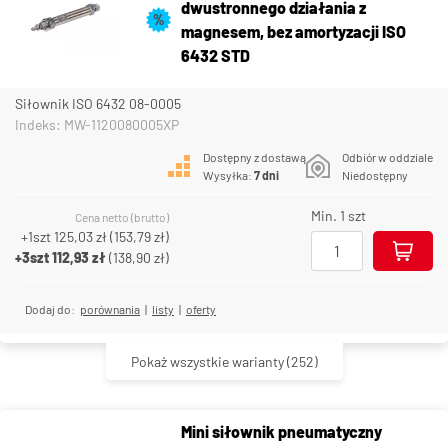
dwustronnego działania z
%
magnesem, bez amortyzacji ISO
6432 STD
Siłownik ISO 6432 08-0005
Indeks: MW-1120080005XP
Dostępny z dostawą
Odbiór w oddziale
Wysyłka:
7 dni
Niedostępny
Min. 1 szt
Cena netto (brutto)
+1szt
125,03 zł
(
153,79 zł
)
+3szt
112,93 zł
(
138,90 zł
)
Dodaj do:
porównania
|
listy
|
oferty
Pokaż wszystkie warianty
(252)
Mini siłownik pneumatyczny