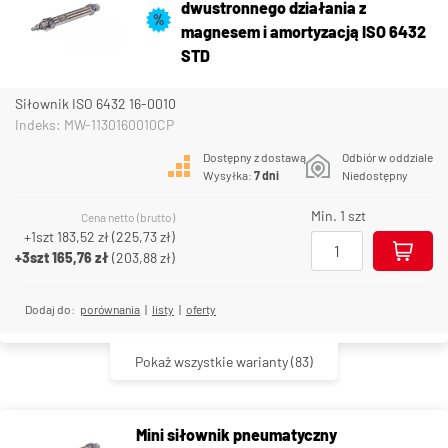
dwustronnego działania z
%
magnesem i amortyzacją ISO 6432
STD
Siłownik ISO 6432 16-0010
Indeks: MW-1130160010CP
Dostępny z dostawą
Odbiór w oddziale
Wysyłka:
7 dni
Niedostępny
Min. 1 szt
Cena netto (brutto)
+1szt
183,52 zł
(
225,73 zł
)
+3szt
165,76 zł
(
203,88 zł
)
Dodaj do:
porównania
|
listy
|
oferty
Pokaż wszystkie warianty
(83)
Mini siłownik pneumatyczny