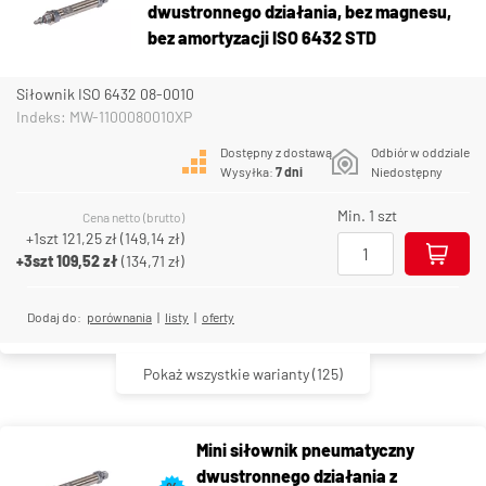
dwustronnego działania, bez magnesu,
bez amortyzacji ISO 6432 STD
Siłownik ISO 6432 08-0010
Indeks: MW-1100080010XP
Dostępny z dostawą
Odbiór w oddziale
Wysyłka:
7 dni
Niedostępny
Min. 1 szt
Cena netto (brutto)
+1szt
121,25 zł
(
149,14 zł
)
+3szt
109,52 zł
(
134,71 zł
)
Dodaj do:
porównania
|
listy
|
oferty
Pokaż wszystkie warianty
(125)
Mini siłownik pneumatyczny
dwustronnego działania z