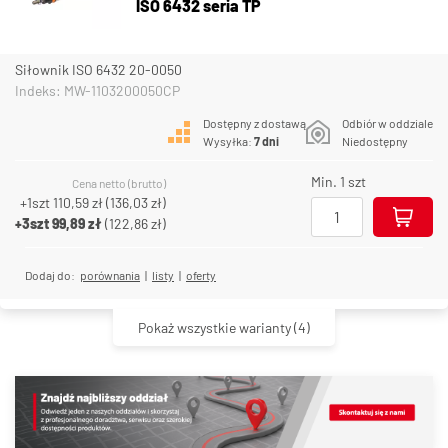
ISO 6432 seria TP
Siłownik ISO 6432 20-0050
Indeks: MW-1103200050CP
Dostępny z dostawą
Odbiór w oddziale
Wysyłka:
7 dni
Niedostępny
Min. 1 szt
Cena netto (brutto)
+1szt
110,59 zł
(
136,03 zł
)
+3szt
99,89 zł
(
122,86 zł
)
Dodaj do:
porównania
|
listy
|
oferty
Pokaż wszystkie warianty
(4)