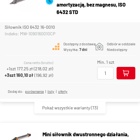
%
amortyzacją, bez magnesu, ISO
6432 STD
Siłownik ISO 6432 16-0010
Indeks: MW-1090160010CP
Dostępny z dostawą
Odbiór w oddziale
Wysyłka:
7 dni
Niedostępny
Min. 1 szt
Cena netto (brutto)
+1szt
177,25 zł
(
218,02 zł
)
+3szt
160,10 zł
(
196,92 zł
)
Dodaj do:
porównania
|
listy
|
oferty
Pokaż wszystkie warianty
(73)
Mini siłownik dwustronnego działania,