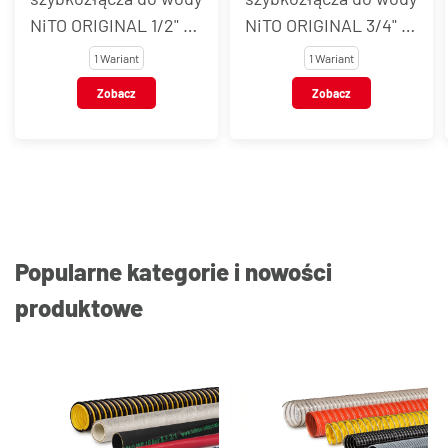
NiTO ORIGINAL 1/2" z
NiTO ORIGINAL 3/4" z
gwintem
gwintem
1 Wariant
1 Wariant
wewnętrznym BSP i
wewnętrznym BSP i
Zobacz
Zobacz
końcówką do węża,
końcówką do węża,
mosiądz chromowany
mosiądz chromowany
Popularne kategorie i nowości
produktowe