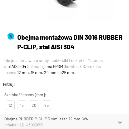
Obejma montażowa DIN 3016 RUBBER
%
P-CLIP, stal AISI 304
Obejma nie zawiera śruby, podkładki i nakrętki. Materiał:
stal AISI 304
(taśma),
guma EPDM
(kołnierz). Szerokość
taśmy:
12 mm, 15 mm, 20 mm
lub
25 mm
.
Filtruj:
Szerokość taśmy [mm]:
12
15
20
25
Obejma RUBBER P-CLIP 5 mm, szer. 12 mm, W4
Indeks : AB-43003859