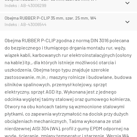
Indeks : AB-43006299
Obejma RUBBER P-CLIP 35 mm, szer. 25 mm, W4
Indeks : AB-43006544
Obejma RUBBER P-CLIP zgodna z normą DIN 3016 polecana
do bezpiecznego i tłumiącego drgania montażu rur, węży,
wiązek kabli, karbowanych rur elektroinstalacyjnych (osłony
na kable) itp., dla których istnieje możliwość otarcia i
uszkodzenia. Obejma tego typu znajduje szerokie
zastosowanie, m.in.: maszyny rolnicze i budowlane, budowa
silników spalinowych, przemysł kolejowy, sprzęt
elektryczny, sprzęt AGD itp. Wykonana jest z jednego
odcinka wygiętej taśmy stalowej oraz gumowego kołnierza.
Otwory na obu końcach taśmy są wzmocnione stalowymi
płytkami, co zapewnia wytrzymałość na docisk przy dużych
obciążeniach mechanicznych. Taśma wykonana ze stali
nierdzewnej AISI 304 (W4), profil z gumy EPDM odpornej na
wodę, ścieranie, zmiany temperatur i starzenie. Wersja W4