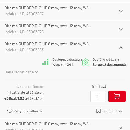
Obejma RUBBER P-CLIP 6 mm, szer. 12 mm, W4
Indeks : AB-43003867
Obejma RUBBER P-CLIP 7 mm, szer. 12 mm, W4
Indeks : AB-43003875
Obejma RUBBER P-CLIP 8 mm, szer. 12 mm, W4
Indeks : AB-43003883
Dostępny z dostawą
Odbiór w oddziale
Wysyłka:
24 h
Sprawdź dostępność
Dane techniczne
Min. 1 szt
Cena netto (brutto)
+1szt
2,64 zł
(
3,25 zł
)
+30szt
1,93 zł
(
2,37 zł
)
Zapytaj handlowca
Dodaj do listy
Obejma RUBBER P-CLIP 9 mm, szer. 12 mm, W4
Indeks : AB-43003891