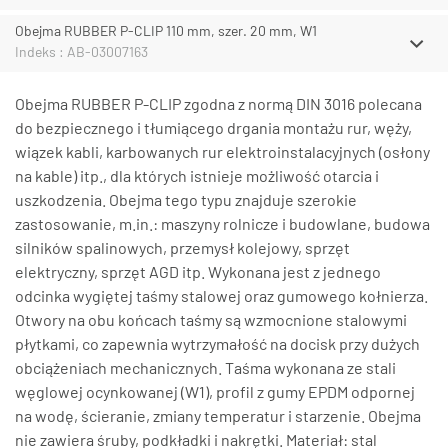
Obejma RUBBER P-CLIP 110 mm, szer. 20 mm, W1
Indeks : AB-03007163
Obejma RUBBER P-CLIP zgodna z normą DIN 3016 polecana
do bezpiecznego i tłumiącego drgania montażu rur, węży,
wiązek kabli, karbowanych rur elektroinstalacyjnych (osłony
na kable) itp., dla których istnieje możliwość otarcia i
uszkodzenia. Obejma tego typu znajduje szerokie
zastosowanie, m.in.: maszyny rolnicze i budowlane, budowa
silników spalinowych, przemysł kolejowy, sprzęt
elektryczny, sprzęt AGD itp. Wykonana jest z jednego
odcinka wygiętej taśmy stalowej oraz gumowego kołnierza.
Otwory na obu końcach taśmy są wzmocnione stalowymi
płytkami, co zapewnia wytrzymałość na docisk przy dużych
obciążeniach mechanicznych. Taśma wykonana ze stali
węglowej ocynkowanej (W1), profil z gumy EPDM odpornej
na wodę, ścieranie, zmiany temperatur i starzenie. Obejma
nie zawiera śruby, podkładki i nakrętki. Materiał: stal