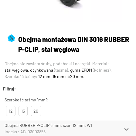
Obejma montażowa DIN 3016 RUBBER
%
P-CLIP, stal węglowa
Obejma nie zawiera śruby, podkładki i nakrętki. Materiał:
stal węglowa, ocynkowana
(taśma),
guma EPDM
(kołnierz).
Szerokość taśmy:
12 mm, 15 mm
lub
20 mm
.
Filtruj:
Szerokość taśmy [mm]:
12
15
20
Obejma RUBBER P-CLIP 5 mm, szer. 12 mm, W1
Indeks : AB-03003856