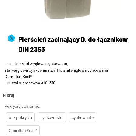
Pierścień zacinający D, do łączników
%
DIN 2353
Materiał:
stal węglowa cynkowana
,
stal węglowa cynkowana Zn-Ni, stal węglowa cynkowana
Guardian Seal®
lub
stal nierdzewna AISI 316
.
Filtruj:
Pokrycie ochronne:
bez pokrycia
cynko-nikiel
cynkowanie
Guardian Seal™