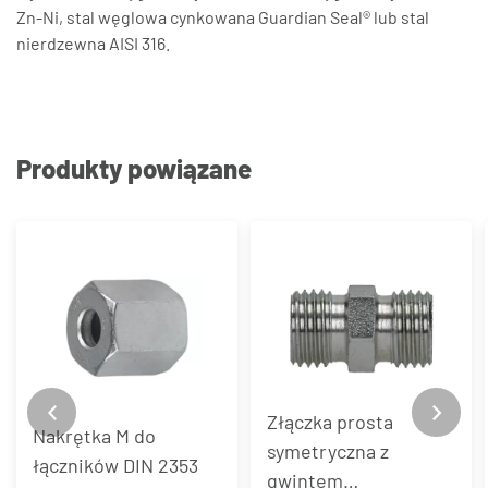
Zn-Ni, stal węglowa cynkowana Guardian Seal® lub stal
nierdzewna AISI 316.
Produkty powiązane
Złączka prosta
Nakrętka M do
symetryczna z
łączników DIN 2353
gwintem