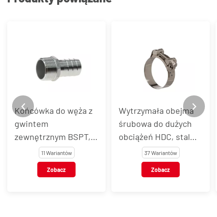
Końcówka do węża z
Wytrzymała obejma
gwintem
śrubowa do dużych
zewnętrznym BSPT,
obciążeń HDC, stal
stal nierdzewna, typ
nierdzewna
11 Wariantów
37 Wariantów
VT123
Zobacz
Zobacz