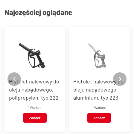
Najczęściej oglądane
Pistolet nalewowy do
Automatyczny
oleju napędowego,
pistolet nalewowy do
aluminium, typ 223
oleju napędowego,
aluminium, typ 227
1 Wariant
1 Wariant
Zobacz
Zobacz