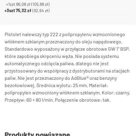
+1szt
86,08 zł
(
105,88 zł
)
+3szt
75,32 zł
(
92,64 zł
)
Pistolet nalewczy typ 222 z polipropylenu wzmocnionego
włóknem szklanym przeznaczony do oleju napędowego.
Standardowo wyposażony w przyłącze obrotowe GW 1" BSP,
które zapobiega skręceniu węża. Nie posiada systemu
automatycznego odcięcia paliwa, dlatego nie jest
przystosowany do współpracy z dystrybutorami na stacjach
paliw. Nie jest przeznaczony do AdBlue® oraz benzyny
bezołowiowej. Średnica wylotu: 25 mm. Materiał:
polipropylen wzmocniony włóknem szklanym. Kolor: czarny.
Przepływ: 60 ÷ 80 l/min. Połączenie obrotowe: tak.
Produkty powiązane