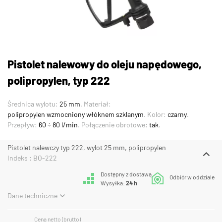
Pistolet nalewowy do oleju napędowego,
polipropylen, typ 222
Średnica wylotu:
25 mm
. Materiał:
polipropylen wzmocniony włóknem szklanym
. Kolor:
czarny
.
Przepływ:
60 ÷ 80 l/min
. Połączenie obrotowe:
tak
.
Pistolet nalewczy typ 222, wylot 25 mm, polipropylen
Indeks : BO-222
Dostępny z dostawą
Odbiór w oddziale
Wysyłka:
24 h
Dane techniczne
Cena netto (brutto)