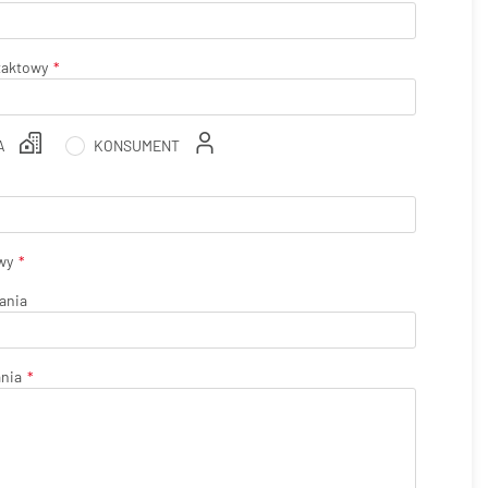
taktowy
A
KONSUMENT
wy
ania
ania