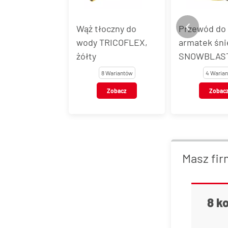
Wąż tłoczny do
Przewód do
wody TRICOFLEX,
armatek śni
żółty
SNOWBLAS
8 Wariantów
4 Warian
Zobacz
Zobac
Masz fir
8 k