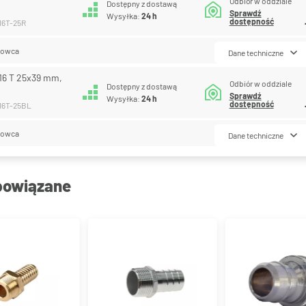
Odbiór w oddziale
Dostępny z dostawą
Sprawdź
Wysyłka:
24 h
dostępność
16T-25R
lowca
Dane techniczne
16 T 25x39 mm,
Odbiór w oddziale
Dostępny z dostawą
Sprawdź
Wysyłka:
24 h
dostępność
116T-25BL
lowca
Dane techniczne
powiązane