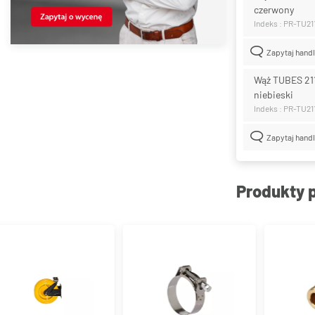
czerwony
Indeks : PR-TU21
Zapytaj hand
Wąż TUBES 21
niebieski
Indeks : PR-TU2
Zapytaj hand
Produkty 