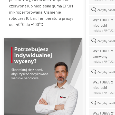
czerwona lub niebieska guma EPDM
Zapytaj hand
mikroperforowana. Ciśnienie
robocze: 10 bar. Temperatura pracy:
Wąż TUBES 21
od -40°C do +100°C.
niebieski
Indeks : PR-TU2
Zapytaj hand
Wąż TUBES 21
czerwony
Indeks : PR-TU21
Zapytaj hand
Wąż TUBES 21
niebieski
Indeks : PR-TU2
Zapytaj hand
Wąż TUBES 21