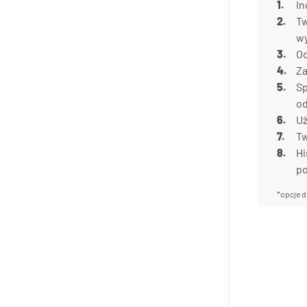
In
Tw
w
Od
Za
Sp
od
Uż
Tw
Hi
p
*opcje d