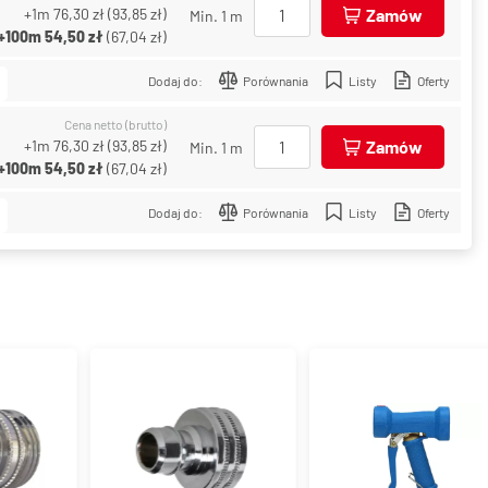
+1m
76,30 zł
(
93,85 zł
)
Zamów
Min. 1 m
+100m
54,50 zł
(
67,04 zł
)
Dodaj do:
Porównania
Listy
Oferty
Cena netto (brutto)
+1m
76,30 zł
(
93,85 zł
)
Zamów
Min. 1 m
+100m
54,50 zł
(
67,04 zł
)
Dodaj do:
Porównania
Listy
Oferty