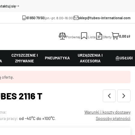
taktuj się
61 650 79 50
(pn.-pt. 8.00-16.00)
sklep@tubes-international.com
0,00 zł
Porównaj
Lista
Oferty
CZYSZCZENIE I
URZĄDZENIA I
PNEUMATYKA
USŁUGI
A
ZMYWANIE
AKCESORIA
 ofertę.
BES 2116 T
zna:
Warunki i koszty dostawy
ura pracy:
od -40°C do +100°C
.
Sposoby płatności