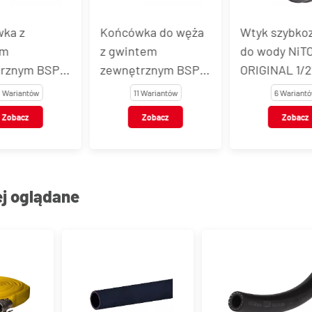
Końcówka do węża
Wtyk szybkozłącz
z gwintem
do wody NiTO
m BSPT
zewnętrznym BSPT,
ORIGINAL 1/2" z
siądz,
stal nierdzewna, typ
gwintem
tów
11 Wariantów
6 Wariantów
VT123
zewnętrznym,
z
Zobacz
Zobacz
mosiądz
chromowany
ej oglądane