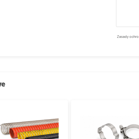
Zasady ochro
we