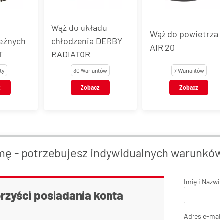
Wąż do układu
Wąż do powietrza
eżnych
chłodzenia DERBY
AIR 20
T
RADIATOR
ty
30 Wariantów
7 Wariantów
z
Zobacz
Zobacz
mę - potrzebujesz indywidualnych warunkó
Imię i Nazw
orzyści posiadania konta
Adres e-mai