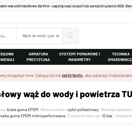
alne warunki handlowe dla firm - zapytaj nasz zespół lub zarejestruj konto B2B. Skon
Węże do wody i powietrza
 SIŁOWA
ARMATURA
SYSTEMY POMIAROWE I
TECHNIKA
ŚNIENIA)
PRECYZYJNA
MANOMETRY
SMAROWNICZ
eny mogą być inne. Zaloguj się lub
załóż konto
, aby zobaczyć indywidualną
łowy wąż do wody i powietrza TU
zna:
biała guma EPDM
. Wzmocnienie:
oplot poliestrowy
. Warstwa zewnętr
bieska guma EPDM mikroperforowana
. Ciśnienie robocze:
10 bar
. Temperat