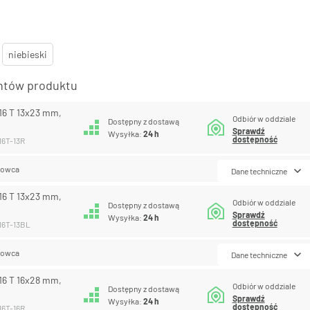
niebieski
antów produktu
16 T 13x23 mm,
Odbiór w oddziale
Dostępny z dostawą
Sprawdź
Wysyłka:
24 h
dostępność
16T-13R
lowca
Dane techniczne
16 T 13x23 mm,
Odbiór w oddziale
Dostępny z dostawą
Sprawdź
Wysyłka:
24 h
dostępność
116T-13BL
lowca
Dane techniczne
16 T 16x28 mm,
Odbiór w oddziale
Dostępny z dostawą
Sprawdź
Wysyłka:
24 h
dostępność
16T-16R