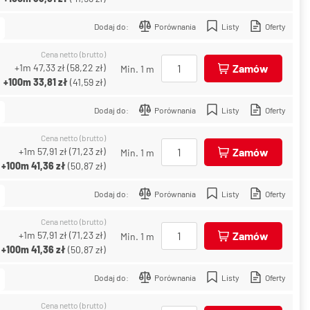
Dodaj do:
Porównania
Listy
Oferty
Cena netto (brutto)
+1m
47,33 zł
(
58,22 zł
)
Zamów
Min. 1 m
+100m
33,81 zł
(
41,59 zł
)
Dodaj do:
Porównania
Listy
Oferty
Cena netto (brutto)
+1m
57,91 zł
(
71,23 zł
)
Zamów
Min. 1 m
+100m
41,36 zł
(
50,87 zł
)
Dodaj do:
Porównania
Listy
Oferty
Cena netto (brutto)
+1m
57,91 zł
(
71,23 zł
)
Zamów
Min. 1 m
+100m
41,36 zł
(
50,87 zł
)
Dodaj do:
Porównania
Listy
Oferty
Cena netto (brutto)