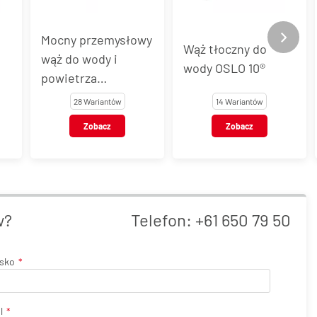
Mocny przemysłowy
Wąż tłoczny do
wąż do wody i
wody OSLO 10®
powietrza
MONTANA 20®
28 Wariantów
14 Wariantów
Zobacz
Zobacz
w?
Telefon:
+61 650 79 50
isko
l