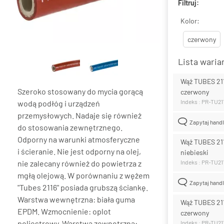
Filtruj:
Kolor:
czerwony
Lista wari
Wąż TUBES 21
Szeroko stosowany do mycia gorącą
czerwony
Indeks : PR-TU21
wodą podłóg i urządzeń
przemysłowych. Nadaje się również
Zapytaj hand
do stosowania zewnętrznego.
Odporny na warunki atmosferyczne
Wąż TUBES 21
i ścieranie. Nie jest odporny na olej,
niebieski
nie zalecany również do powietrza z
Indeks : PR-TU2
mgłą olejową. W porównaniu z wężem
Zapytaj hand
"Tubes 2116" posiada grubszą ściankę.
Warstwa wewnętrzna: biała guma
Wąż TUBES 21
EPDM. Wzmocnienie: oplot
czerwony
poliestrowy. Warstwa zewnętrzna:
Indeks : PR-TU21