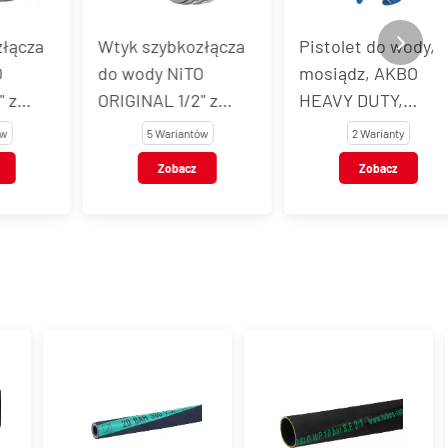
a
Wtyk szybkozłącza
Pistolet do wody,
do wody NiTO
mosiądz, AKBO
ORIGINAL 1/2" z
HEAVY DUTY,
gwintem
niebieski
5 Wariantów
2 Warianty
wewnętrznym,
Zobacz
Zobacz
mosiądz
chromowany