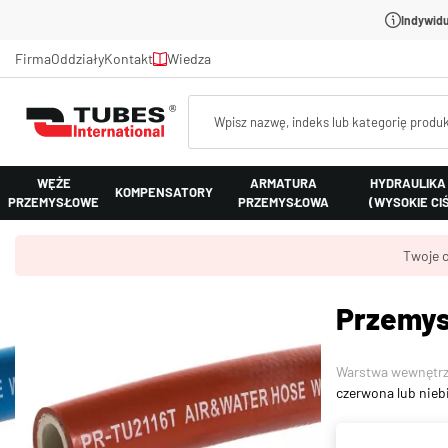
Indywidu
Firma
Oddziały
Kontakt
Wiedza
WĘŻE
ARMATURA
HYDRAULIKA
KOMPENSATORY
PRZEMYSŁOWE
PRZEMYSŁOWA
(WYSOKIE CI
Twoje c
Przemys
Warstwa wewnętr
czerwona lub nie