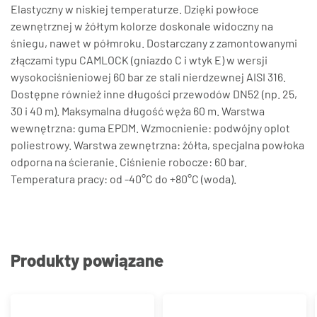
Elastyczny w niskiej temperaturze. Dzięki powłoce
zewnętrznej w żółtym kolorze doskonale widoczny na
śniegu, nawet w półmroku. Dostarczany z zamontowanymi
złączami typu CAMLOCK (gniazdo C i wtyk E) w wersji
wysokociśnieniowej 60 bar ze stali nierdzewnej AISI 316.
Dostępne również inne długości przewodów DN52 (np. 25,
30 i 40 m). Maksymalna długość węża 60 m. Warstwa
wewnętrzna: guma EPDM. Wzmocnienie: podwójny oplot
poliestrowy. Warstwa zewnętrzna: żółta, specjalna powłoka
odporna na ścieranie. Ciśnienie robocze: 60 bar.
Temperatura pracy: od -40°C do +80°C (woda).
Produkty powiązane