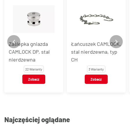
Zaślepka gniazda
Łańcuszek CAMLOCK,
CAMLOCK DP, stal
stal nierdzewna, typ
nierdzewna
CH
22 Warianty
3 Warianty
Zobacz
Zobacz
Najczęściej oglądane