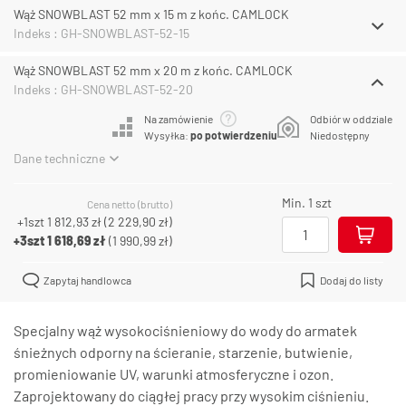
Wąż SNOWBLAST 52 mm x 15 m z końc. CAMLOCK
Indeks : GH-SNOWBLAST-52-15
Wąż SNOWBLAST 52 mm x 20 m z końc. CAMLOCK
Indeks : GH-SNOWBLAST-52-20
Na zamówienie
Odbiór w oddziale
Wysyłka:
po potwierdzeniu
Niedostępny
Dane techniczne
Min. 1 szt
Cena netto (brutto)
+1szt
1 812,93 zł
(
2 229,90 zł
)
+3szt
1 618,69 zł
(
1 990,99 zł
)
Zapytaj handlowca
Dodaj do listy
Specjalny wąż wysokociśnieniowy do wody do armatek
śnieżnych odporny na ścieranie, starzenie, butwienie,
promieniowanie UV, warunki atmosferyczne i ozon.
Zaprojektowany do ciągłej pracy przy wysokim ciśnieniu.