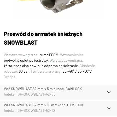
Przewód do armatek śnieżnych
SNOWBLAST
Warstwa wewnętrzna:
guma EPDM
. Wzmocnienie:
podwójny oplot poliestrowy
. Warstwa zewnętrzna:
żółta, specjalna powłoka odporna na ścieranie
. Ciśnienie
robocze:
60 bar
. Temperatura pracy:
od -40°C do +80°C
(woda).
Wąż SNOWBLAST 52 mm x 5 m z końc. CAMLOCK
Indeks : GH-SNOWBLAST-52-05
Wąż SNOWBLAST 52 mm x 10 m z końc. CAMLOCK
Indeks : GH-SNOWBLAST-52-10