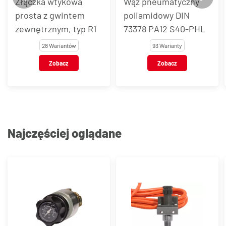
Złączka wtykowa
Wąż pneumatyczny
prosta z gwintem
poliamidowy DIN
zewnętrznym, typ R1
73378 PA12 S40-PHL
28 Wariantów
93 Warianty
Zobacz
Zobacz
Najczęściej oglądane