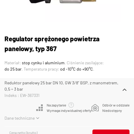
Regulator sprężonego powietrza
panelowy, typ 367
Materiał:
stop cynku i aluminium
. Ciśnienie zasilające:
do 25 bar
. Temperatura pracy:
od -10°C do +90°C
.
Reduktor panelowy 25 bar DN 10, GW 3/8" BSP, z manometrem,
0,5 ÷ 3 bar
Indeks : EW-367331
Na zapytanie
Odbiór w oddziale
Wymaga indywidualnej oferty
Niedostępny
Dane techniczne
Cena netto (brutto)