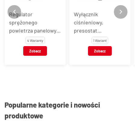
Regulator
Wyłącznik
sprężonego
ciśnieniowy,
powietrza panelowy,
presostat
typ 367
pneumatyczny A
4 Warianty
1 Wariant
NO/NC 2 MT
Zobacz
Zobacz
Popularne kategorie i nowości
produktowe