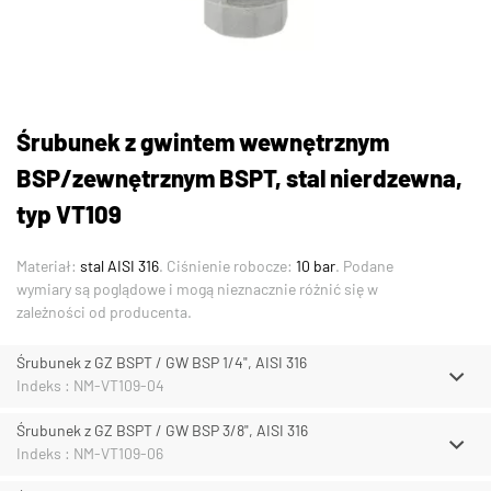
Śrubunek z gwintem wewnętrznym
BSP/zewnętrznym BSPT, stal nierdzewna,
typ VT109
Materiał:
stal AISI 316
. Ciśnienie robocze:
10 bar
. Podane
wymiary są poglądowe i mogą nieznacznie różnić się w
zależności od producenta.
Śrubunek z GZ BSPT / GW BSP 1/4", AISI 316
Indeks : NM-VT109-04
Śrubunek z GZ BSPT / GW BSP 3/8", AISI 316
Indeks : NM-VT109-06