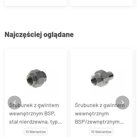
VT153
Najczęściej oglądane
Śrubunek z gwintem
Śrubunek z gwintem
wewnętrznym BSP,
wewnętrznym
stal nierdzewna, typ
BSP/zewnętrznym
VT108
BSPT, stal
10 Wariantów
10 Wariantów