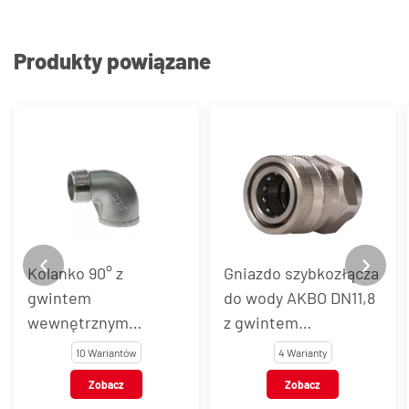
Produkty powiązane
Kolanko 90° z
Gniazdo szybkozłącza
gwintem
do wody AKBO DN11,8
wewnętrznym
z gwintem
BSP/zewnętrznym
wewnętrznym, stal
10 Wariantów
4 Warianty
BSPT, stal
nierdzewna AISI 303 /
Zobacz
Zobacz
nierdzewna, typ
301