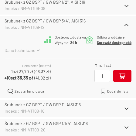
Śrubunek z GZ BSPT / GW BSP 1/2", AISI 316
Indeks : NM-VT109-08
Śrubunek z GZ BSPT / GW BSP 3/4", AISI 316
Indeks : NM-VT109-12
Dostępny z dostawą
Odbiór w oddziale
Wysyłka:
24 h
Sprawdź dostępność
Dane techniczne
Min. 1 szt
Cena netto (brutto)
+1szt
37,70 zł
(
46,37 zł
)
+10szt
33,35 zł
(
41,02 zł
)
Zapytaj handlowca
Dodaj do listy
Śrubunek z GZ BSPT / GW BSP 1", AISI 316
Indeks : NM-VT109-16
Śrubunek z GZ BSPT / GW BSP 1.1/4", AISI 316
Indeks : NM-VT109-20