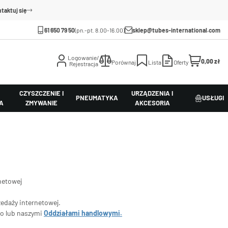
taktuj się
61 650 79 50
(pn.-pt. 8.00-16.00)
sklep@tubes-international.com
Logowanie/
0,00 zł
Porównaj
Lista
Oferty
Rejestracja
CZYSZCZENIE I
URZĄDZENIA I
PNEUMATYKA
USŁUGI
A
ZMYWANIE
AKCESORIA
netowej
zedaży internetowej.
go lub naszymi
Oddziałami handlowymi.