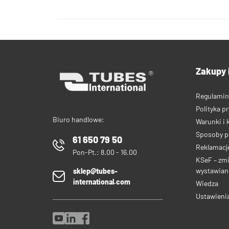
Zakupy 
Regulamin
Polityka p
Biuro handlowe:
Warunki i 
Sposoby p
61 650 79 50
Reklamacje
Pon-Pt.: 8.00 - 16.00
KSeF – zm
wystawiani
sklep@tubes-
international.com
Wiedza
Ustawieni