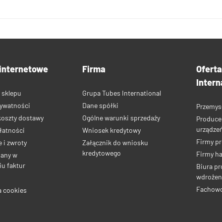
internetowe
Firma
Ofert
Intern
 sklepu
Grupa Tubes International
rywatności
Dane spółki
Przemys
koszty dostawy
Ogólne warunki sprzedaży
Produce
urządze
łatności
Wniosek kredytowy
Firmy p
 i zwroty
Załącznik do wniosku
kredytowego
Firmy h
iany w
u faktur
Biura pr
wdrożen
Fachow
a cookies