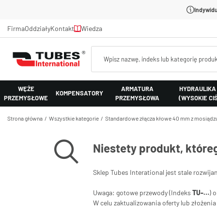
Indywidu
Firma
Oddziały
Kontakt
Wiedza
WĘŻE
ARMATURA
HYDRAULIKA
KOMPENSATORY
PRZEMYSŁOWE
PRZEMYSŁOWA
(WYSOKIE CI
Strona główna
Wszystkie kategorie
Standardowe złącza kłowe 40 mm z mosiądz
Niestety produkt, które
Sklep Tubes Interational jest stale rozwija
Uwaga: gotowe przewody (Indeks
TU-…
) 
W celu zaktualizowania oferty lub złożen