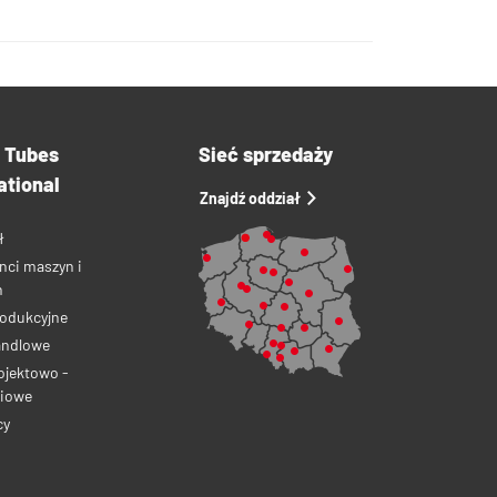
a Tubes
Sieć sprzedaży
ational
Znajdź oddział
ł
nci maszyn i
ń
rodukcyjne
andlowe
ojektowo -
iowe
cy