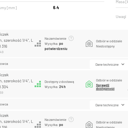
Masa [
aśmy [mm]
6.4
Uwagi
iczek
Na zamówienie
, szerokość 1/4", L
Odbiór w oddziale
Wysyłka:
po
I 316
Niedostępny
potwierdzeniu
149
lowca
Dane techniczne
iczek
Odbiór w oddziale
, szerokość 1/4", L
Dostępny z dostawą
Sprawdź
I 304
Wysyłka:
24 h
dostępność
159
lowca
Dane techniczne
iczek
Na zamówienie
, szerokość 1/4", L
Odbiór w oddziale
Wysyłka:
po
I 316
Niedostępny