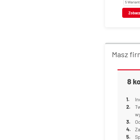
5 Warian
Zobac
Masz fir
8 k
In
Tw
w
Od
Za
Sp