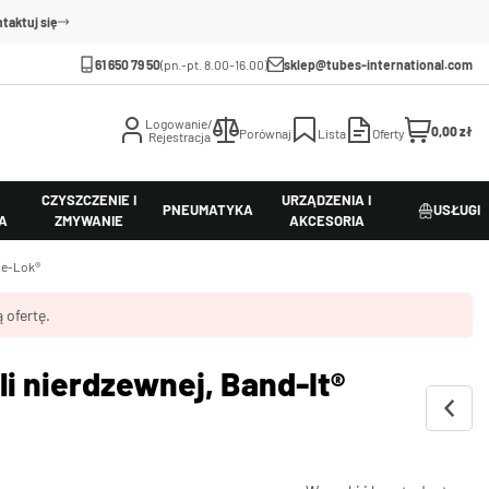
taktuj się
61 650 79 50
(pn.-pt. 8.00-16.00)
sklep@tubes-international.com
Logowanie/
0,00 zł
Porównaj
Lista
Oferty
Rejestracja
CZYSZCZENIE I
URZĄDZENIA I
PNEUMATYKA
USŁUGI
A
ZMYWANIE
AKCESORIA
ie-Lok®
 ofertę.
li nierdzewnej, Band-It®