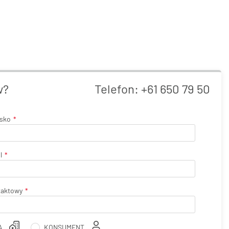
w?
Telefon:
+61 650 79 50
isko
l
taktowy
A
KONSUMENT