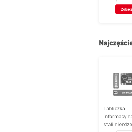
Zobac
Najczęści
Tabliczka
informacyjn
stali nierdz
Band-It® Ti