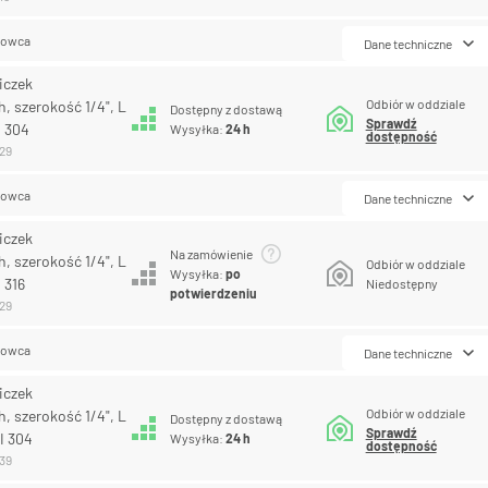
lowca
Dane techniczne
iczek
Odbiór w oddziale
, szerokość 1/4", L
Dostępny z dostawą
Sprawdź
I 304
Wysyłka:
24 h
dostępność
129
lowca
Dane techniczne
iczek
Na zamówienie
, szerokość 1/4", L
Odbiór w oddziale
Wysyłka:
po
 316
Niedostępny
potwierdzeniu
129
lowca
Dane techniczne
iczek
Odbiór w oddziale
, szerokość 1/4", L
Dostępny z dostawą
Sprawdź
I 304
Wysyłka:
24 h
dostępność
139