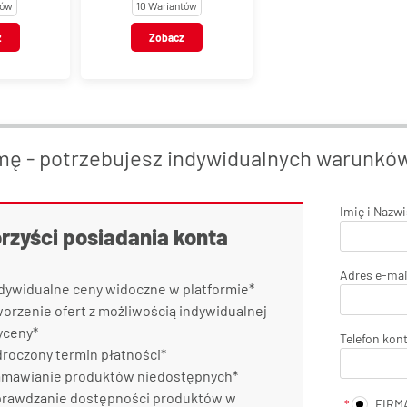
tów
10 Wariantów
z
Zobacz
mę - potrzebujesz indywidualnych warunkó
Imię i Nazw
orzyści posiadania konta
Adres e-mai
dywidualne ceny widoczne w platformie*
orzenie ofert z możliwością indywidualnej
yceny*
Telefon kon
roczony termin płatności*
mawianie produktów niedostępnych*
rawdzanie dostępności produktów w
FIRM