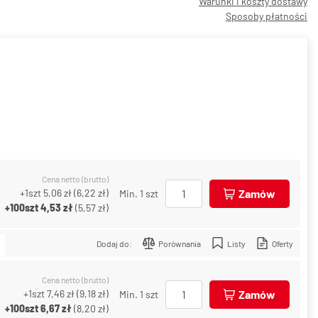
Warunki i koszty dostawy
Sposoby płatności
Cena netto (brutto)
+1szt
5,06 zł
(
6,22 zł
)
Zamów
Min. 1 szt
+100szt
4,53 zł
(
5,57 zł
)
Dodaj do:
Porównania
Listy
Oferty
Cena netto (brutto)
+1szt
7,46 zł
(
9,18 zł
)
Zamów
Min. 1 szt
+100szt
6,67 zł
(
8,20 zł
)