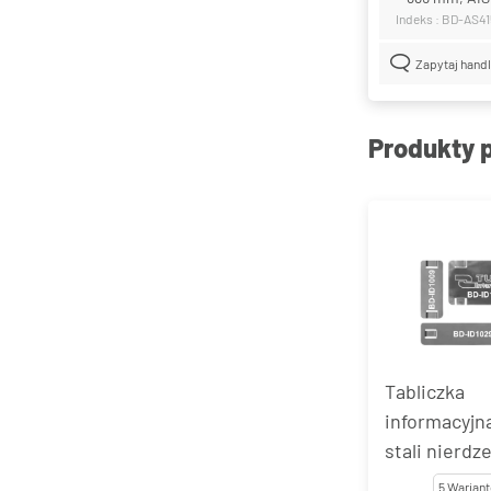
Indeks : BD-AS4
Zapytaj hand
Produkty 
Tabliczka
informacyjn
stali nierdz
Band-It® Ti
5 Warian