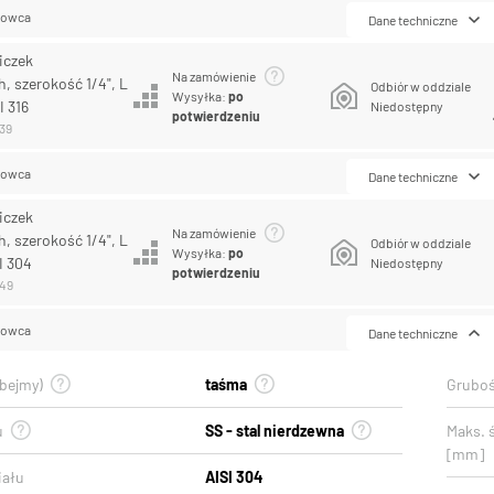
lowca
Dane techniczne
iczek
Na zamówienie
, szerokość 1/4", L
Odbiór w oddziale
Wysyłka:
po
I 316
Niedostępny
potwierdzeniu
139
lowca
Dane techniczne
iczek
Na zamówienie
, szerokość 1/4", L
Odbiór w oddziale
Wysyłka:
po
I 304
Niedostępny
potwierdzeniu
149
lowca
Dane techniczne
obejmy)
taśma
Gruboś
u
SS - stal nierdzewna
Maks. 
[mm]
iału
AISI 304