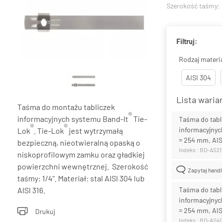
Szerokość taśmy:
Filtruj:
Rodzaj materi
AISI 304
Lista wari
Taśma do montażu tabliczek
®
informacyjnych systemu Band-It
Tie-
Taśma do tabl
®
®
informacyjnych
Lok
. Tie-Lok
jest wytrzymałą
= 254 mm, AIS
bezpieczną, nieotwieralną opaską o
Indeks : BD-AS21
niskoprofilowym zamku oraz gładkiej
powierzchni wewnętrznej. Szerokość
Zapytaj hand
taśmy: 1/4". Materiał: stal AISI 304 lub
AISI 316.
Taśma do tabl
informacyjnych
= 254 mm, AIS
Drukuj
Indeks : BD-AS41