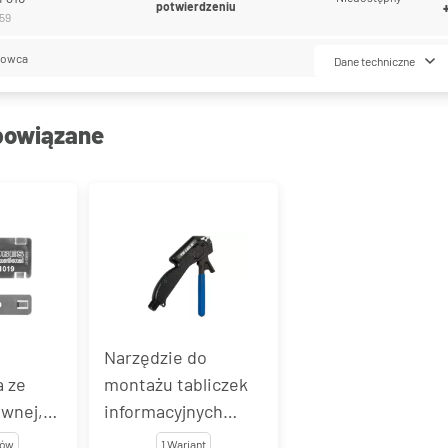
potwierdzeniu
159
lowca
Dane techniczne
powiązane
Narzędzie do
a ze
montażu tabliczek
ewnej,
informacyjnych
e-Lok®
Band-It® Tie-Lok®
tów
1 Wariant