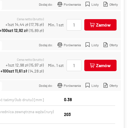
Dodaj do:
Porównania
Listy
Oferty
Cena netto (brutto)
+1szt
14,44 zł
(
17,76 zł
)
Zamów
Min. 1 szt
+100szt
12,92 zł
(
15,89 zł
)
Dodaj do:
Porównania
Listy
Oferty
Cena netto (brutto)
+1szt
12,98 zł
(
15,97 zł
)
Zamów
Min. 1 szt
+100szt
11,61 zł
(
14,28 zł
)
Dodaj do:
Porównania
Listy
Oferty
ć taśmy (lub drutu) [mm]
0.38
średnica zewnętrzna węża (rury)
203