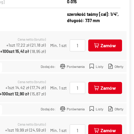
kg]
0.015
szerokość taśmy [cal]: 1/4",
długość: 737 mm
Cena netto (brutto)
+1szt
17,22 zł
(
21,18 zł
)
Zamów
Min. 1 szt
+100szt
15,41 zł
(
18,95 zł
)
Dodaj do:
Porównania
Listy
Oferty
Cena netto (brutto)
+1szt
14,42 zł
(
17,74 zł
)
Zamów
Min. 1 szt
+100szt
12,90 zł
(
15,87 zł
)
Dodaj do:
Porównania
Listy
Oferty
Cena netto (brutto)
+1szt
19,99 zł
(
24,59 zł
)
Zamów
Min. 1 szt