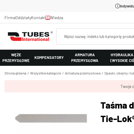
Indywidu
Firma
Oddziały
Kontakt
Wiedza
WĘŻE
ARMATURA
HYDRAULIKA
KOMPENSATORY
PRZEMYSŁOWE
PRZEMYSŁOWA
(WYSOKIE CI
Strona główna
Wszystkie kategorie
Armatura przemysłowa
Opaski, obejmy i tu
Twoje c
Taśma do
Tie-Lok