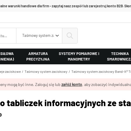
alne warunki handlowe dla firm - zapytaj nasz zespół lub zarejestruj konto B2B. Skon
Taśmowy system zaciskowy Band-It® Tie-Lok®
 SIŁOWA
ARMATURA
SYSTEMY POMIAROWE I
TECHNIKA
ŚNIENIA)
PRECYZYJNA
MANOMETRY
SMAROWNICZ
leje zaciskowe
Taśmowy system zaciskowy
Taśmowy system zaciskowy Band-It® T
eny mogą być inne. Zaloguj się lub
załóż konto
, aby zobaczyć indywidualną
 tabliczek informacyjnych ze sta
®