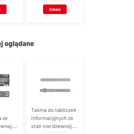
z
Zobacz
ej oglądane
Taśma do tabliczek
a ze
informacyjnych ze
ewnej,
stali nierdzewnej,
e-Lok®
Band-It® Tie-Lok®