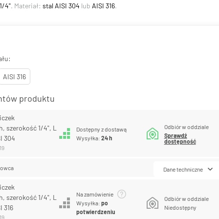
1/4"
. Materiał:
stal AISI 304
lub
AISI 316
.
ału:
AISI 316
antów produktu
iczek
Odbiór w oddziale
, szerokość 1/4", L
Dostępny z dostawą
Sprawdź
I 304
Wysyłka:
24 h
dostępność
19
lowca
Dane techniczne
iczek
Na zamówienie
, szerokość 1/4", L
Odbiór w oddziale
Wysyłka:
po
I 316
Niedostępny
potwierdzeniu
19