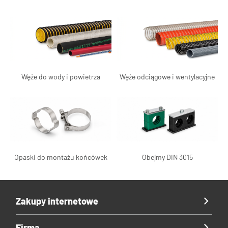
Węże do wody i powietrza
Węże odciągowe i wentylacyjne
Opaski do montażu końcówek
Obejmy DIN 3015
Zakupy internetowe
Firma