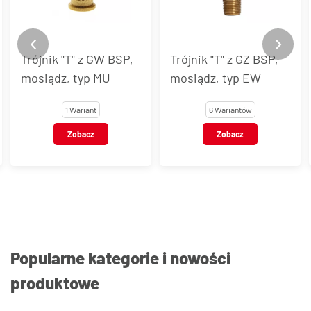
Trójnik "T" z GW
Trójnik "T" z GZ BSP,
BSP/GZ BSP/GW BSP,
mosiądz, typ EW
mosiądz, typ EW
6 Wariantów
6 Wariantów
Zobacz
Zobacz
Popularne kategorie i nowości
produktowe