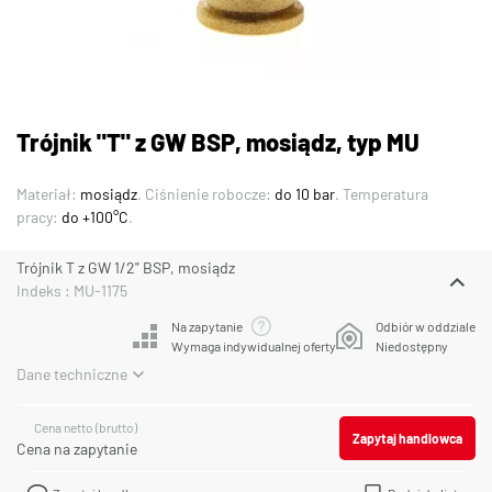
Trójnik "T" z GW BSP, mosiądz, typ MU
Materiał:
mosiądz
. Ciśnienie robocze:
do 10 bar
. Temperatura
pracy:
do +100°C
.
Trójnik T z GW 1/2" BSP, mosiądz
Indeks : MU-1175
Na zapytanie
Odbiór w oddziale
Wymaga indywidualnej oferty
Niedostępny
Dane techniczne
Cena netto (brutto)
Zapytaj handlowca
Cena na zapytanie