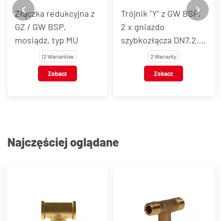
Złączka redukcyjna z
Trójnik "Y" z GW BSP,
GZ / GW BSP,
2 x gniazdo
mosiądz, typ MU
szybkozłącza DN7,2,
mosiądz, typ MU
12 Wariantów
2 Warianty
Zobacz
Zobacz
Najczęściej oglądane