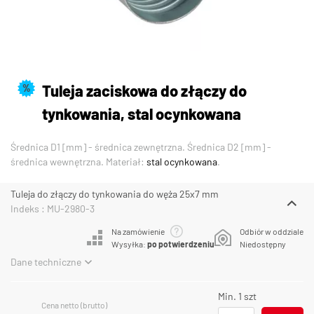
Tuleja zaciskowa do złączy do
%
tynkowania, stal ocynkowana
Średnica D1 [mm] - średnica zewnętrzna. Średnica D2 [mm] -
średnica wewnętrzna. Materiał:
stal ocynkowana
.
Tuleja do złączy do tynkowania do węża 25x7 mm
Indeks : MU-2980-3
Na zamówienie
Odbiór w oddziale
Wysyłka:
po potwierdzeniu
Niedostępny
Dane techniczne
Min. 1 szt
Cena netto (brutto)