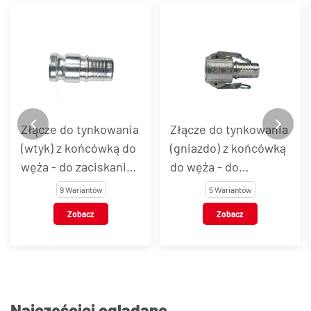
Złącze do tynkowania
Złącze do tynkowania
(wtyk) z końcówką do
(gniazdo) z końcówką
węża - do zaciskania
do węża - do
tuleją
zaciskania tuleją
9 Wariantów
5 Wariantów
Zobacz
Zobacz
Najczęściej oglądane