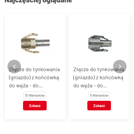
Złącze do tynkowania
Złącze do tynkowania
(gniazdo) z końcówką
(gniazdo) z końcówką
do węża - do
do węża - do
mocowania opaskami
zaciskania tuleją
10 Wariantów
5 Wariantów
Zobacz
Zobacz