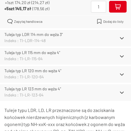
+1szt
174,20 zł
(
214,27 zł
)
+5szt
145,17 zł
(
178,56 zł
)
Zapytaj handlowca
Dodaj do listy
Tuleja typ LDR 114 mm do węża 3"
Indeks : TI-LDR-114-48
Tuleja typ LR 115 mm do węża 4"
Indeks : TI-LR-115-64
Tuleja typ LR 120 mm do węża 4"
Indeks : TI-LR-120-64
Tuleja typ LR 123 mm do węża 4"
Indeks : TI-LR-123-64
Tuleje typu LDR, LD, LR przeznaczone są do zaciskania
końcówek nierdzewnych higienicznych (z karbowanym
ogonem) typ NH-xxK-xxx oraz końcówek z ogonem do węża