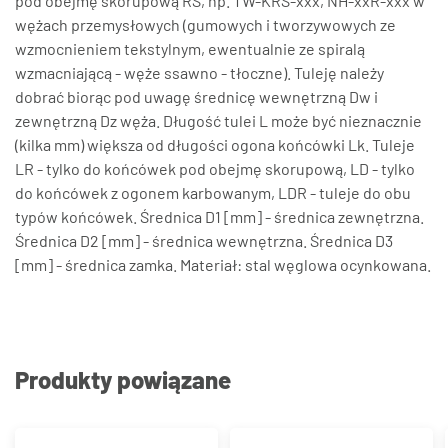
pod obejmę skorupową RS, np. TW-KRS-xxx, NH-xxR-xxx w
wężach przemysłowych (gumowych i tworzywowych ze
wzmocnieniem tekstylnym, ewentualnie ze spiralą
wzmacniającą - węże ssawno - tłoczne). Tuleję należy
dobrać biorąc pod uwagę średnicę wewnętrzną Dw i
zewnętrzną Dz węża. Długość tulei L może być nieznacznie
(kilka mm) większa od długości ogona końcówki Lk. Tuleje
LR - tylko do końcówek pod obejmę skorupową, LD - tylko
do końcówek z ogonem karbowanym, LDR - tuleje do obu
typów końcówek. Średnica D1 [mm] - średnica zewnętrzna.
Średnica D2 [mm] - średnica wewnętrzna. Średnica D3
[mm] - średnica zamka. Materiał: stal węglowa ocynkowana.
Produkty powiązane