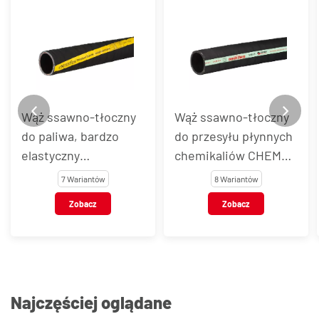
Wąż ssawno-tłoczny
Wąż ssawno-tłoczny
do paliwa, bardzo
do przesyłu płynnych
elastyczny
chemikaliów CHEM
EXTREMEFLEX®
STAR UPE/SD
7 Wariantów
8 Wariantów
Zobacz
Zobacz
Najczęściej oglądane