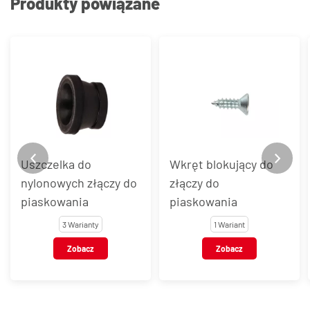
Produkty powiązane
Uszczelka do
Wkręt blokujący do
nylonowych złączy do
złączy do
piaskowania
piaskowania
3 Warianty
1 Wariant
Zobacz
Zobacz