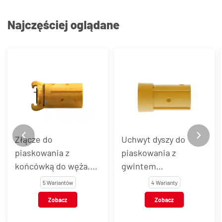
Najczęściej oglądane
Złącze do
Uchwyt dyszy do
piaskowania z
piaskowania z
końcówką do węża,
gwintem
nylon
wewnętrznym BSP,
5 Wariantów
4 Warianty
nylon
Zobacz
Zobacz