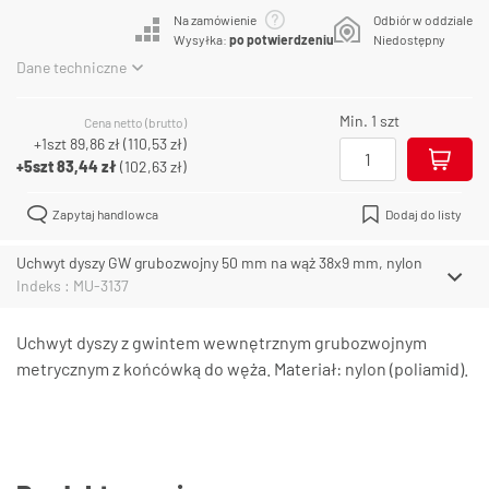
Na zamówienie
Odbiór w oddziale
Wysyłka:
po potwierdzeniu
Niedostępny
Dane techniczne
Min. 1 szt
Cena netto (brutto)
+1szt
89,86 zł
(
110,53 zł
)
+5szt
83,44 zł
(
102,63 zł
)
Zapytaj handlowca
Dodaj do listy
Uchwyt dyszy GW grubozwojny 50 mm na wąż 38x9 mm, nylon
Indeks : MU-3137
Uchwyt dyszy z gwintem wewnętrznym grubozwojnym
metrycznym z końcówką do węża. Materiał: nylon (poliamid).