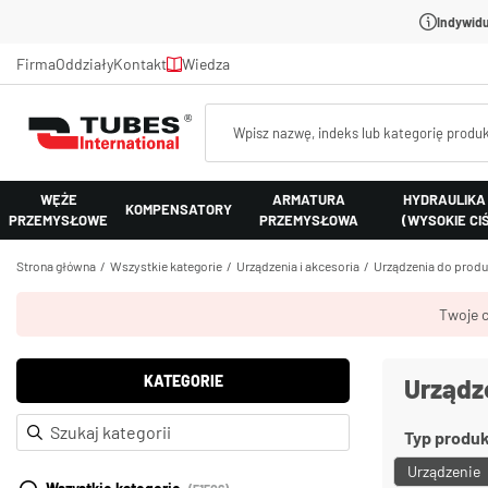
Indywidu
Firma
Oddziały
Kontakt
Wiedza
WĘŻE
ARMATURA
HYDRAULIKA
KOMPENSATORY
PRZEMYSŁOWE
PRZEMYSŁOWA
(WYSOKIE CI
Strona główna
Wszystkie kategorie
Urządzenia i akcesoria
Urządzenia do prod
Twoje c
KATEGORIE
Urządz
Typ produ
Urządzenie