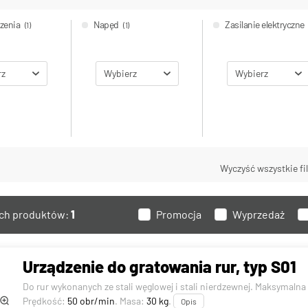
dzenia
Napęd
Zasilanie elektryczne
(1)
(1)
rz
Wybierz
Wybierz
Wyczyść wszystkie fil
ych produktów:
1
Promocja
Wyprzedaż
Urządzenie do gratowania rur, typ S01
Do rur wykonanych ze stali węglowej i stali nierdzewnej. Maksymalna
Prędkość:
50 obr/min
. Masa:
30 kg
.
Opis