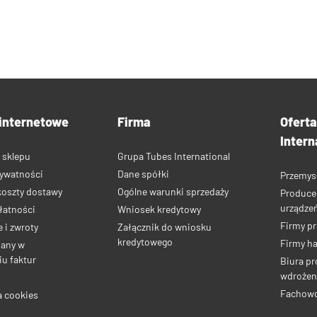
internetowe
Firma
Ofert
Intern
 sklepu
Grupa Tubes International
rywatności
Dane spółki
Przemys
koszty dostawy
Ogólne warunki sprzedaży
Produce
urządze
łatności
Wniosek kredytowy
Firmy p
 i zwroty
Załącznik do wniosku
kredytowego
Firmy h
iany w
u faktur
Biura pr
wdrożen
Fachow
a cookies