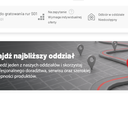
Na zapytanie
do gratowania rur S01
Odbiór w oddziale
Wymaga indywidualnej
S01
Niedostępny
oferty