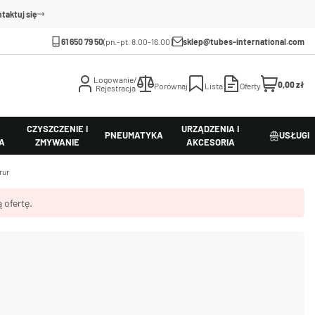
taktuj się
61 650 79 50
(pn.-pt. 8.00-16.00)
sklep@tubes-international.com
Logowanie/
0,00 zł
Porównaj
Lista
Oferty
Rejestracja
CZYSZCZENIE I
URZĄDZENIA I
PNEUMATYKA
USŁUGI
A
ZMYWANIE
AKCESORIA
rur
 ofertę.