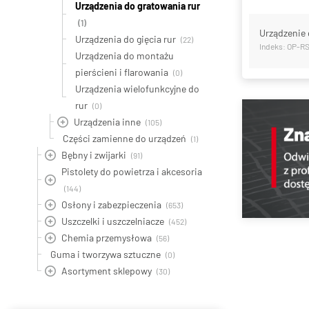
Urządzenia do gratowania rur
(1)
Urządzenie 
Urządzenia do gięcia rur
(22)
Indeks: OP-R
Urządzenia do montażu
pierścieni i flarowania
(0)
Urządzenia wielofunkcyjne do
rur
(0)
Urządzenia inne
(105)
Części zamienne do urządzeń
(1)
Bębny i zwijarki
(91)
Pistolety do powietrza i akcesoria
(144)
Osłony i zabezpieczenia
(653)
Uszczelki i uszczelniacze
(452)
Chemia przemysłowa
(56)
Guma i tworzywa sztuczne
(0)
Asortyment sklepowy
(30)