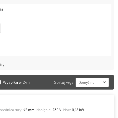
(1)
try
Wysyłka w 24h
Sortuj wg:
Domyślne
 średnica rury:
42 mm
. Napięcie:
230 V
. Moc:
0,18 kW
.