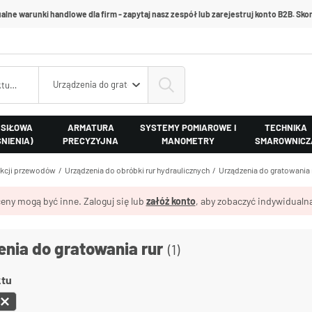
alne warunki handlowe dla firm - zapytaj nasz zespół lub zarejestruj konto B2B. Skon
Urządzenia do gratowania rur
 SIŁOWA
ARMATURA
SYSTEMY POMIAROWE I
TECHNIKA
ŚNIENIA)
PRECYZYJNA
MANOMETRY
SMAROWNICZ
ukcji przewodów
Urządzenia do obróbki rur hydraulicznych
Urządzenia do gratowania 
eny mogą być inne. Zaloguj się lub
załóż konto
, aby zobaczyć indywidualną
enia do gratowania rur
(1)
ktu