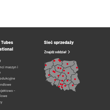
a Tubes
Sieć sprzedaży
ational
Znajdź oddział
ł
nci maszyn i
ń
rodukcyjne
andlowe
ojektowo -
iowe
cy