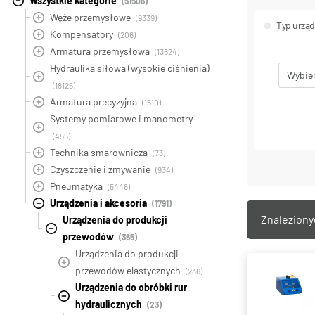
Wszystkie kategorie
(51506)
Węże przemysłowe
(9339)
Typ urzą
Kompensatory
(206)
Armatura przemysłowa
(13624)
Hydraulika siłowa (wysokie ciśnienia)
Wybie
(18125)
Armatura precyzyjna
(1510)
Systemy pomiarowe i manometry
(455)
Technika smarownicza
(73)
Czyszczenie i zmywanie
(934)
Pneumatyka
(5448)
Urządzenia i akcesoria
(1791)
Znalezion
Urządzenia do produkcji
przewodów
(365)
Urządzenia do produkcji
przewodów elastycznych
(236)
Urządzenia do obróbki rur
hydraulicznych
(23)