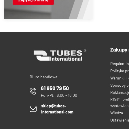
Zakupy 
Regulamin
Polityka p
Biuro handlowe:
Warunki i 
Sposoby p
61 650 79 50
Reklamacje
Pon-Pt.: 8.00 - 16.00
KSeF – zm
wystawiani
sklep@tubes-
international.com
Wiedza
Ustawieni