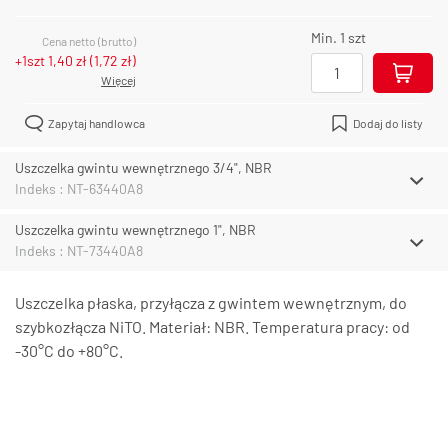
Min. 1 szt
Cena netto (brutto)
+1szt
1,40 zł
(
1,72 zł
)
Więcej
Zapytaj handlowca
Dodaj do listy
Uszczelka gwintu wewnętrznego 3/4", NBR
Indeks : NT-63440A8
Uszczelka gwintu wewnętrznego 1", NBR
Indeks : NT-73440A8
Uszczelka płaska, przyłącza z gwintem wewnętrznym, do
szybkozłącza NiTO. Materiał: NBR. Temperatura pracy: od
-30°C do +80°C.