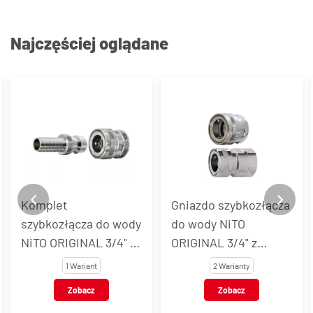
Najczęściej oglądane
Komplet
Gniazdo szybkozłącza
szybkozłącza do wody
do wody NiTO
NiTO ORIGINAL 3/4" z
ORIGINAL 3/4" z
gwintem
gwintem
1 Wariant
2 Warianty
wewnętrznym BSP i
wewnętrznym BSP,
Zobacz
Zobacz
końcówką do węża,
mosiądz chromowany