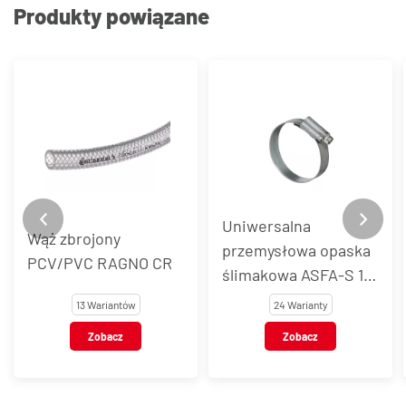
Produkty powiązane
Uniwersalna
Wąż zbrojony
przemysłowa opaska
PCV/PVC RAGNO CR
ślimakowa ASFA-S 12
mm, stal węglowa
13 Wariantów
24 Warianty
Zobacz
Zobacz