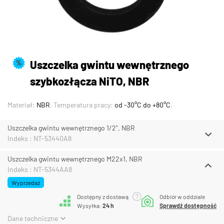
Uszczelka gwintu wewnętrznego
%
szybkozłącza NiTO, NBR
Materiał:
NBR
. Temperatura pracy:
od -30°C do +80°C
.
Uszczelka gwintu wewnętrznego 1/2", NBR
Indeks : NT-53440A8
Uszczelka gwintu wewnętrznego M22x1, NBR
Indeks : NT-5344AA8
Wyprzedaż
Dostępny z dostawą
Odbiór w oddziale
Wysyłka:
24 h
Sprawdź dostępność
Dane techniczne