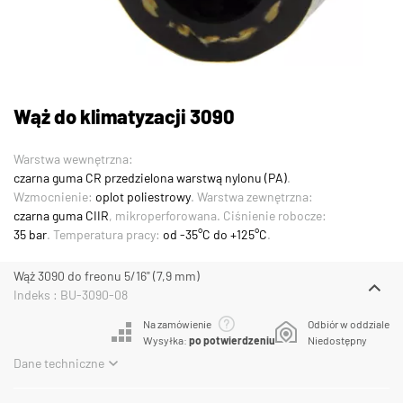
Wąż do klimatyzacji 3090
Warstwa wewnętrzna:
czarna guma CR przedzielona warstwą nylonu (PA)
.
Wzmocnienie:
oplot poliestrowy
. Warstwa zewnętrzna:
czarna guma CIIR
, mikroperforowana. Ciśnienie robocze:
35 bar
. Temperatura pracy:
od -35°C do +125°C
.
Wąż 3090 do freonu 5/16" (7,9 mm)
Indeks : BU-3090-08
Na zamówienie
Odbiór w oddziale
Wysyłka:
po potwierdzeniu
Niedostępny
Dane techniczne