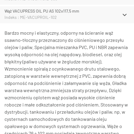
Wąż VACUPRESS OIL PU AS 102x117,5 mm
Indeks : ME-VACUPROIL-102
Bardzo mocny i elastyczny, odporny na ścieranie wąż
ssawno-tłoczny przeznaczony do ciśnieniowego przesyłu
olejów i paliw. Specjalna mieszanka PVC, PU i NBR zapewnia
wysoką odporność na olej napędowy, biodiesel, oraz olej
błękitny (paliwo używane w żegludze morskiej).
Wzmocnienie spiralą z ocynkowanego drutu stalowego,
zatopioną w warstwie wewnętrznej z PVC, zapewnia dobrą
odporność na podciśnienie i załamywanie się węża. Gładka
warstwa wewnętrzna zmniejsza straty przepływu. Dzięki
wzmocnieniu oplotem wąż posiada wysokie ciśnienie
robocze i małe odkształcenie pod ciśnieniem. Stosowany w
dystrybucji, tankowaniu i przeładunku olejów i paliw, np. w
cysternach samochodowych do tankowania oleju
opałowego w domowych systemach ogrzewania. Węże o
średnicach 76 ÷ 102 mm posiadają zewnętrzną warstwę