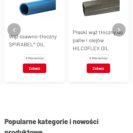
Płaski wąż tłoczny do
Wąż tłoczny do pal
czny
paliw i olejów
do 50% aromatów
HILCOFLEX OIL
AUSTRALIA® EN 1
6 Wariantów
3 Warianty
Zobacz
Zobacz
Popularne kategorie i nowości
produktowe