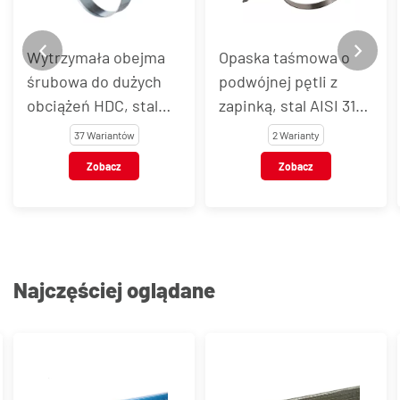
Wytrzymała obejma
Opaska taśmowa o
śrubowa do dużych
podwójnej pętli z
obciążeń HDC, stal
zapinką, stal AISI 316,
węglowa
Band-It® Junior
37 Wariantów
2 Warianty
Zobacz
Zobacz
Najczęściej oglądane