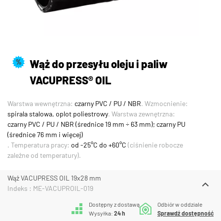
Wąż do przesyłu oleju i paliw
%
VACUPRESS® OIL
Warstwa wewnętrzna:
czarny PVC / PU / NBR
. Wzmocnienie:
spirala stalowa, oplot poliestrowy
. Warstwa zewnętrzna:
czarny PVC / PU / NBR (średnice 19 mm ÷ 63 mm); czarny PU
(średnice 76 mm i więcej)
. Temperatura pracy:
od -25°C do +60°C
(ciśnienie robocze
zależne od temperatury).
Wąż VACUPRESS OIL 19x28 mm
Indeks : ME-VACUPROIL-019
Dostępny z dostawą
Odbiór w oddziale
Wysyłka:
24 h
Sprawdź dostępność