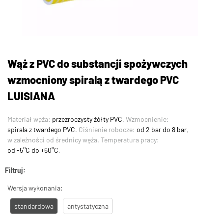
Wąż z PVC do substancji spożywczych
wzmocniony spiralą z twardego PVC
LUISIANA
Materiał węża:
przezroczysty żółty PVC
. Wzmocnienie:
spirala z twardego PVC
. Ciśnienie robocze:
od 2 bar do 8 bar
,
w zależności od średnicy węża. Temperatura pracy:
od -5°C do +60°C
.
Filtruj:
Wersja wykonania:
standardowa
antystatyczna