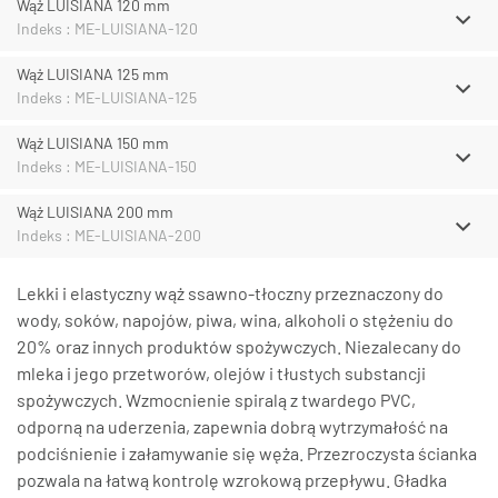
Wąż LUISIANA 120 mm
Indeks : ME-LUISIANA-120
Wąż LUISIANA 125 mm
Indeks : ME-LUISIANA-125
Wąż LUISIANA 150 mm
Indeks : ME-LUISIANA-150
Wąż LUISIANA 200 mm
Indeks : ME-LUISIANA-200
Lekki i elastyczny wąż ssawno-tłoczny przeznaczony do
wody, soków, napojów, piwa, wina, alkoholi o stężeniu do
20% oraz innych produktów spożywczych. Niezalecany do
mleka i jego przetworów, olejów i tłustych substancji
spożywczych. Wzmocnienie spiralą z twardego PVC,
odporną na uderzenia, zapewnia dobrą wytrzymałość na
podciśnienie i załamywanie się węża. Przezroczysta ścianka
pozwala na łatwą kontrolę wzrokową przepływu. Gładka