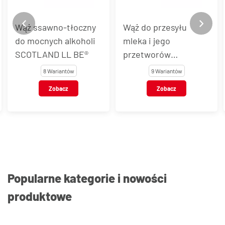
Wąż do przesyłu
Wąż z PVC do
mleka i jego
substancji
przetworów
spożywczych
SCOTLAND LL NR®
wzmocniony spiralą z
9 Wariantów
19 Wariantów
drutu stalowego
Zobacz
Zobacz
ARMORVIN HNA
Popularne kategorie i nowości
produktowe