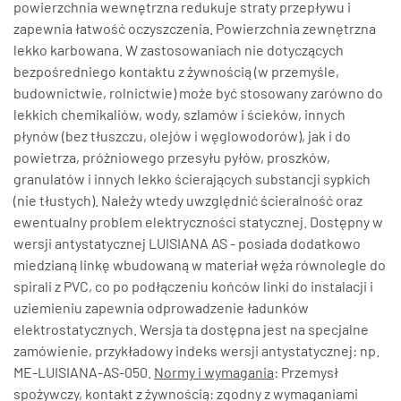
powierzchnia wewnętrzna redukuje straty przepływu i
zapewnia łatwość oczyszczenia. Powierzchnia zewnętrzna
lekko karbowana. W zastosowaniach nie dotyczących
bezpośredniego kontaktu z żywnością (w przemyśle,
budownictwie, rolnictwie) może być stosowany zarówno do
lekkich chemikaliów, wody, szlamów i ścieków, innych
płynów (bez tłuszczu, olejów i węglowodorów), jak i do
powietrza, próżniowego przesyłu pyłów, proszków,
granulatów i innych lekko ścierających substancji sypkich
(nie tłustych). Należy wtedy uwzględnić ścieralność oraz
ewentualny problem elektryczności statycznej. Dostępny w
wersji antystatycznej LUISIANA AS - posiada dodatkowo
miedzianą linkę wbudowaną w materiał węża równolegle do
spirali z PVC, co po podłączeniu końców linki do instalacji i
uziemieniu zapewnia odprowadzenie ładunków
elektrostatycznych. Wersja ta dostępna jest na specjalne
zamówienie, przykładowy indeks wersji antystatycznej: np.
ME-LUISIANA-AS-050.
Normy i wymagania
: Przemysł
spożywczy, kontakt z żywnością: zgodny z wymaganiami