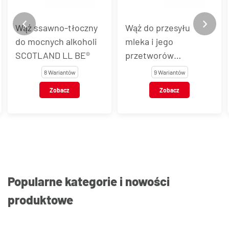
Wąż do przesyłu
Wąż z PVC do
mleka i jego
substancji
przetworów
spożywczych
SCOTLAND LL NR®
wzmocniony spiralą z
9 Wariantów
19 Wariantów
drutu stalowego
Zobacz
Zobacz
ARMORVIN HNA
Popularne kategorie i nowości
produktowe