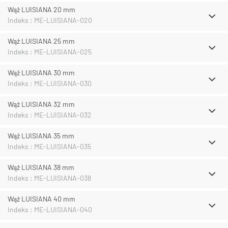
Wąż LUISIANA 20 mm
Indeks : ME-LUISIANA-020
Wąż LUISIANA 25 mm
Indeks : ME-LUISIANA-025
Wąż LUISIANA 30 mm
Indeks : ME-LUISIANA-030
Wąż LUISIANA 32 mm
Indeks : ME-LUISIANA-032
Wąż LUISIANA 35 mm
Indeks : ME-LUISIANA-035
Wąż LUISIANA 38 mm
Indeks : ME-LUISIANA-038
Wąż LUISIANA 40 mm
Indeks : ME-LUISIANA-040