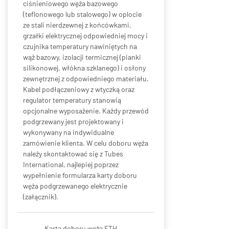
ciśnieniowego węża bazowego
(teflonowego lub stalowego) w oplocie
ze stali nierdzewnej z końcówkami,
grzałki elektrycznej odpowiedniej mocy i
czujnika temperatury nawiniętych na
wąż bazowy, izolacji termicznej (pianki
silikonowej, włókna szklanego) i osłony
zewnętrznej z odpowiedniego materiału.
Kabel podłączeniowy z wtyczką oraz
regulator temperatury stanowią
opcjonalne wyposażenie. Każdy przewód
podgrzewany jest projektowany i
wykonywany na indywidualne
zamówienie klienta. W celu doboru węża
należy skontaktować się z Tubes
International, najlepiej poprzez
wypełnienie formularza karty doboru
węża podgrzewanego elektrycznie
(załącznik).
Karta doboru węża ETH