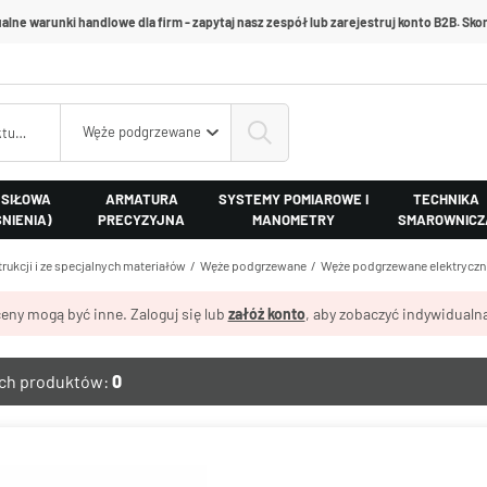
alne warunki handlowe dla firm - zapytaj nasz zespół lub zarejestruj konto B2B. Skon
Węże podgrzewane elektrycznie
 SIŁOWA
ARMATURA
SYSTEMY POMIAROWE I
TECHNIKA
ŚNIENIA)
PRECYZYJNA
MANOMETRY
SMAROWNICZ
rukcji i ze specjalnych materiałów
Węże podgrzewane
Węże podgrzewane elektryczn
eny mogą być inne. Zaloguj się lub
załóż konto
, aby zobaczyć indywidualną
ych produktów:
0