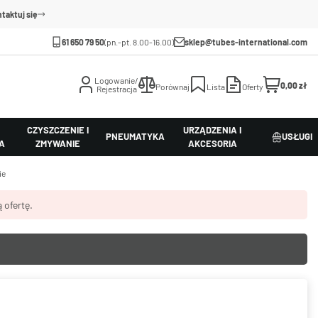
taktuj się
61 650 79 50
(pn.-pt. 8.00-16.00)
sklep@tubes-international.com
Logowanie/
0,00 zł
Porównaj
Lista
Oferty
Rejestracja
CZYSZCZENIE I
URZĄDZENIA I
PNEUMATYKA
USŁUGI
A
ZMYWANIE
AKCESORIA
ie
 ofertę.