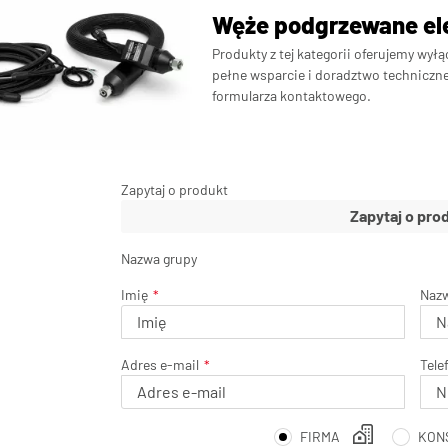
Węże podgrzewane ele
Produkty z tej kategorii oferujemy wy
pełne wsparcie i doradztwo techniczn
formularza kontaktowego.
Zapytaj o produkt
Nazwa grupy
Imię
Naz
Adres e-mail
Tele
FIRMA
KON