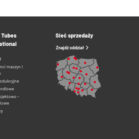
a Tubes
Sieć sprzedaży
ational
Znajdź oddział
ł
nci maszyn i
ń
rodukcyjne
andlowe
ojektowo -
iowe
cy