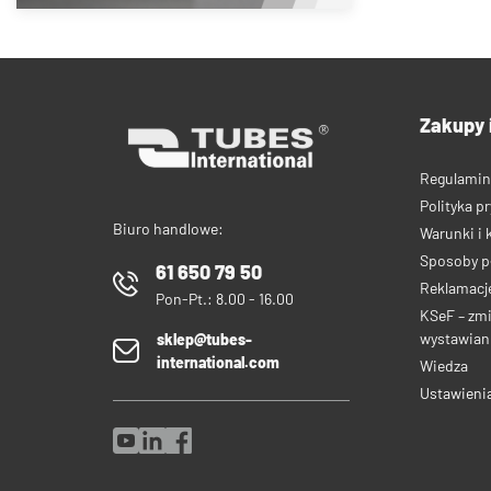
Zakupy 
Regulamin
Polityka p
Biuro handlowe:
Warunki i 
Sposoby p
61 650 79 50
Reklamacje
Pon-Pt.: 8.00 - 16.00
KSeF – zm
wystawiani
sklep@tubes-
international.com
Wiedza
Ustawieni