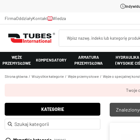
Indywidu
Firma
Oddziały
Kontakt
Wiedza
WĘŻE
ARMATURA
HYDRAULIKA
KOMPENSATORY
PRZEMYSŁOWE
PRZEMYSŁOWA
(WYSOKIE CI
Strona główna
Wszystkie kategorie
Węże przemysłowe
Węże o specjalnej konst
Twoje c
KATEGORIE
Znalezion