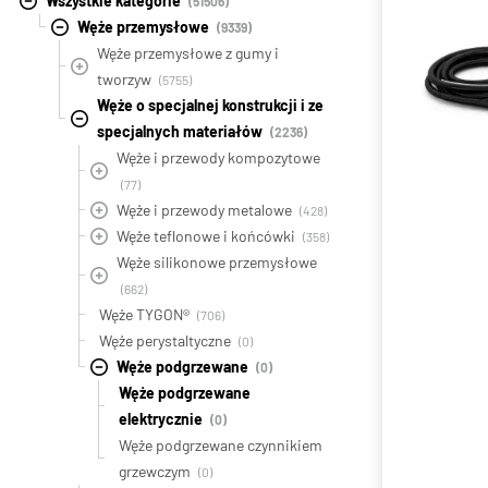
Wszystkie kategorie
(51506)
Węże przemysłowe
(9339)
Węże przemysłowe z gumy i
tworzyw
(5755)
Węże o specjalnej konstrukcji i ze
specjalnych materiałów
(2236)
Węże i przewody kompozytowe
(77)
Węże i przewody metalowe
(428)
Węże teflonowe i końcówki
(358)
Węże silikonowe przemysłowe
(662)
Węże TYGON®
(706)
Węże perystaltyczne
(0)
Węże podgrzewane
(0)
Węże podgrzewane
elektrycznie
(0)
Węże podgrzewane czynnikiem
grzewczym
(0)