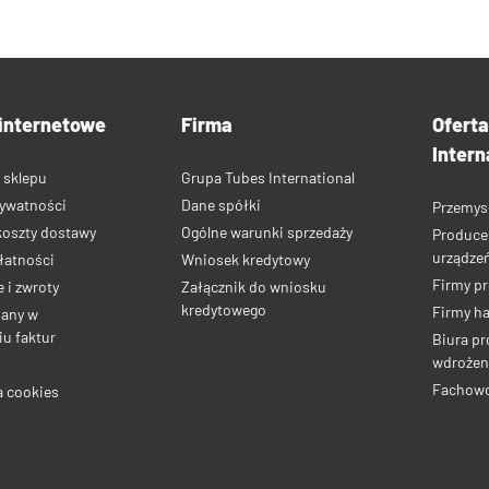
internetowe
Firma
Ofert
Intern
 sklepu
Grupa Tubes International
rywatności
Dane spółki
Przemys
koszty dostawy
Ogólne warunki sprzedaży
Produce
urządze
łatności
Wniosek kredytowy
Firmy p
 i zwroty
Załącznik do wniosku
kredytowego
Firmy h
iany w
u faktur
Biura pr
wdrożen
Fachow
a cookies