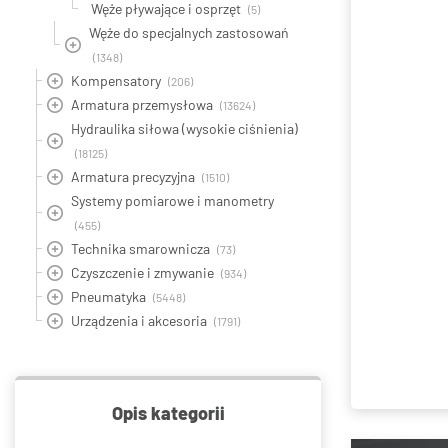
Węże pływające i osprzęt
(5)
Węże do specjalnych zastosowań
(1348)
Kompensatory
(206)
Armatura przemysłowa
(13624)
Hydraulika siłowa (wysokie ciśnienia)
(18125)
Armatura precyzyjna
(1510)
Systemy pomiarowe i manometry
(455)
Technika smarownicza
(73)
Czyszczenie i zmywanie
(934)
Pneumatyka
(5448)
Urządzenia i akcesoria
(1791)
Opis kategorii