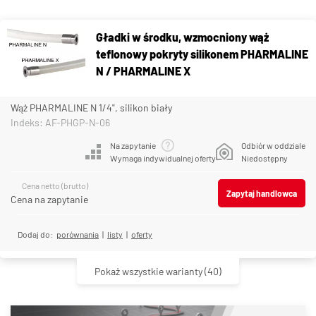
Gładki w środku, wzmocniony wąż
teflonowy pokryty silikonem PHARMALINE
N / PHARMALINE X
Wąż PHARMALINE N 1/4", silikon biały
Indeks: AF-PHGP-N-06
Na zapytanie
Odbiór w oddziale
Wymaga indywidualnej oferty
Niedostępny
Cena netto (brutto)
Zapytaj handlowca
Cena na zapytanie
Dodaj do:
porównania
|
listy
|
oferty
Pokaż wszystkie warianty
(40)