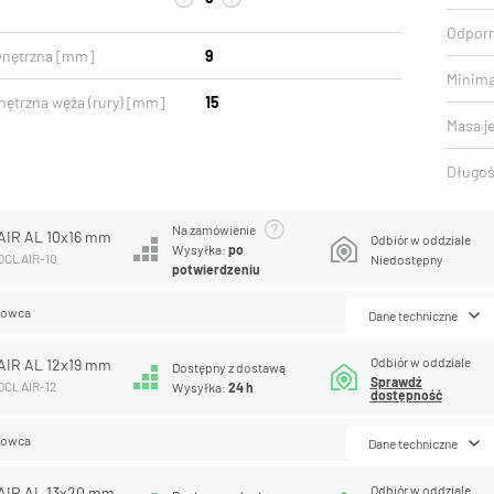
Odporn
wnętrzna [mm]
9
Minima
nętrzna węża (rury) [mm]
15
Masa j
Długoś
Na zamówienie
IR AL 10x16 mm
Odbiór w oddziale
Wysyłka:
po
COCLAIR-10
Niedostępny
potwierdzeniu
lowca
Dane techniczne
Odbiór w oddziale
IR AL 12x19 mm
Dostępny z dostawą
Sprawdź
COCLAIR-12
Wysyłka:
24 h
dostępność
lowca
Dane techniczne
Odbiór w oddziale
AIR AL 13x20 mm