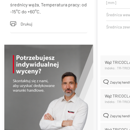
[mm]
średnicy węża. Temperatura pracy: od
-15°C do +60°C.
Średnica we
Drukuj
Średnica zew
Wąż TRICOCLA
Indeks : TR-TRI
Zapytaj hand
Wąż TRICOCLA
Indeks : TR-TRI
Zapytaj hand
Wąż TRICOCL