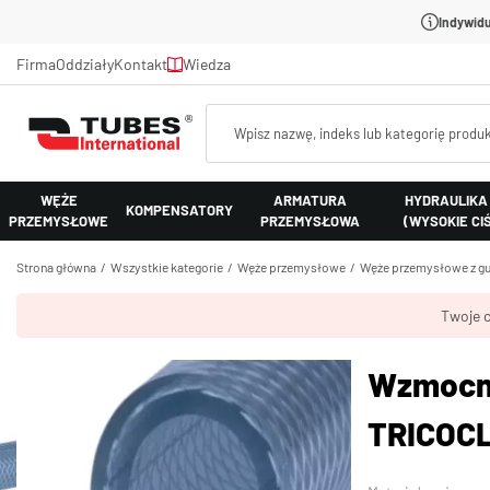
Indywidu
Firma
Oddziały
Kontakt
Wiedza
WĘŻE
ARMATURA
HYDRAULIKA
KOMPENSATORY
PRZEMYSŁOWE
PRZEMYSŁOWA
(WYSOKIE CI
Strona główna
Wszystkie kategorie
Węże przemysłowe
Węże przemysłowe z gu
Twoje c
Wzmocni
TRICOCL