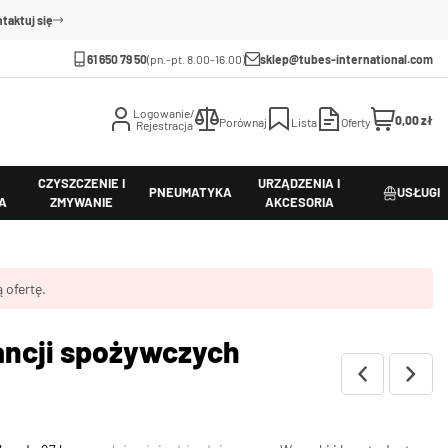
taktuj się
61 650 79 50
(pn.-pt. 8.00-16.00)
sklep@tubes-international.com
Logowanie/
0,00 zł
Porównaj
Lista
Oferty
Rejestracja
CZYSZCZENIE I
URZĄDZENIA I
PNEUMATYKA
USŁUGI
A
ZMYWANIE
AKCESORIA
 ofertę.
ancji spożywczych