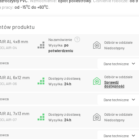
ezroczysty PVC
. Wzmocnienie:
oplot poliestrowy
. Ciśnienie robocze:
od 9
a pracy:
od -15°C do +60°C
.
antów produktu
Na zamówienie
AIR AL 4x8 mm
Odbiór w oddziale
Wysyłka:
po
COCLAIR-04
Niedostępny
potwierdzeniu
lowca
Dane techniczne
Odbiór w oddziale
AIR AL 6x12 mm
Dostępny z dostawą
Sprawdź
COCLAIR-06
Wysyłka:
24 h
dostępność
lowca
Dane techniczne
AIR AL 7x13 mm
Dostępny z dostawą
Odbiór w oddziale
COCLAIR-07
Wysyłka:
24 h
Niedostępny
lowca
Dane techniczne