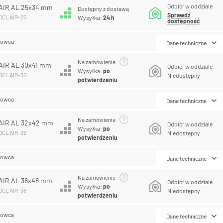
Odbiór w oddziale
AIR AL 25x34 mm
Dostępny z dostawą
Sprawdź
COCLAIR-25
Wysyłka:
24 h
dostępność
lowca
Dane techniczne
Na zamówienie
AIR AL 30x41 mm
Odbiór w oddziale
Wysyłka:
po
COCLAIR-30
Niedostępny
potwierdzeniu
lowca
Dane techniczne
Na zamówienie
AIR AL 32x42 mm
Odbiór w oddziale
Wysyłka:
po
COCLAIR-32
Niedostępny
potwierdzeniu
lowca
Dane techniczne
Na zamówienie
AIR AL 38x48 mm
Odbiór w oddziale
Wysyłka:
po
COCLAIR-38
Niedostępny
potwierdzeniu
lowca
Dane techniczne