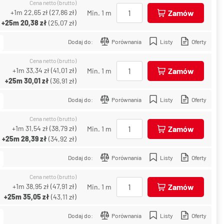
Cena netto (brutto)
+1m
22,65 zł
(
27,86 zł
)
Zamów
Min. 1 m
+25m
20,38 zł
(
25,07 zł
)
Dodaj do:
Porównania
Listy
Oferty
Cena netto (brutto)
+1m
33,34 zł
(
41,01 zł
)
Zamów
Min. 1 m
+25m
30,01 zł
(
36,91 zł
)
Dodaj do:
Porównania
Listy
Oferty
Cena netto (brutto)
+1m
31,54 zł
(
38,79 zł
)
Zamów
Min. 1 m
+25m
28,39 zł
(
34,92 zł
)
Dodaj do:
Porównania
Listy
Oferty
Cena netto (brutto)
+1m
38,95 zł
(
47,91 zł
)
Zamów
Min. 1 m
+25m
35,05 zł
(
43,11 zł
)
Dodaj do:
Porównania
Listy
Oferty