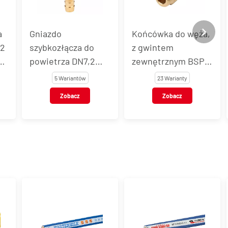
a
Gniazdo
Końcówka do węża,
,2
szybkozłącza do
z gwintem
z
powietrza DN7,2
zewnętrznym BSP,
ką
Eurostandard z
mosiądz, NiTO typ B
5 Wariantów
23 Warianty
zaworem, z
Zobacz
Zobacz
końcówką do węża,
16 bar