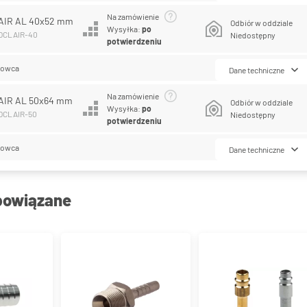
Na zamówienie
AIR AL 40x52 mm
Odbiór w oddziale
Wysyłka:
po
COCLAIR-40
Niedostępny
potwierdzeniu
lowca
Dane techniczne
Na zamówienie
AIR AL 50x64 mm
Odbiór w oddziale
Wysyłka:
po
COCLAIR-50
Niedostępny
potwierdzeniu
lowca
Dane techniczne
powiązane