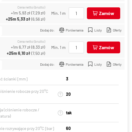
Cena netto (brutto)
+1m
5,93 zł
(
7,29 zł
)
Zamów
Min. 1 m
+25m
5,33 zł
(
6,56 zł
)
Dodaj do:
Porównania
Listy
Oferty
Cena netto (brutto)
+1m
6,77 zł
(
8,33 zł
)
Zamów
Min. 1 m
+25m
6,10 zł
(
7,50 zł
)
Dodaj do:
Porównania
Listy
Oferty
ć ścianki [mm]
3
ciśnienie robocze przy 20°C
20
a (ciśnienie robocze /
tak
atura)
ie rozrywające przy 20°C [bar]
60