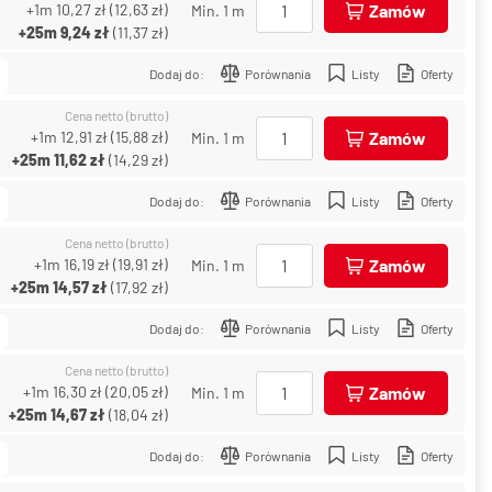
+1m
10,27 zł
(
12,63 zł
)
Zamów
Min. 1 m
+25m
9,24 zł
(
11,37 zł
)
Dodaj do:
Porównania
Listy
Oferty
Cena netto (brutto)
+1m
12,91 zł
(
15,88 zł
)
Zamów
Min. 1 m
+25m
11,62 zł
(
14,29 zł
)
Dodaj do:
Porównania
Listy
Oferty
Cena netto (brutto)
+1m
16,19 zł
(
19,91 zł
)
Zamów
Min. 1 m
+25m
14,57 zł
(
17,92 zł
)
Dodaj do:
Porównania
Listy
Oferty
Cena netto (brutto)
+1m
16,30 zł
(
20,05 zł
)
Zamów
Min. 1 m
+25m
14,67 zł
(
18,04 zł
)
Dodaj do:
Porównania
Listy
Oferty