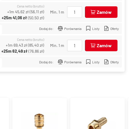
Cena netto (brutto)
+1m
45,62 zł
(
56,11 zł
)
Zamów
Min. 1 m
+25m
41,06 zł
(
50,50 zł
)
Dodaj do:
Porównania
Listy
Oferty
Cena netto (brutto)
+1m
69,43 zł
(
85,40 zł
)
Zamów
Min. 1 m
+25m
62,49 zł
(
76,86 zł
)
Dodaj do:
Porównania
Listy
Oferty