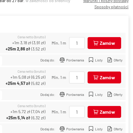
 bar do 27 bar
, w zależności od średnicy
Warunki i koszty dostawy
Sposoby płatności
Cena netto (brutto)
+1m
3,18 zł
(
3,91 zł
)
Zamów
Min. 1 m
+25m
2,86 zł
(
3,52 zł
)
Dodaj do:
Porównania
Listy
Oferty
Cena netto (brutto)
+1m
5,08 zł
(
6,25 zł
)
Zamów
Min. 1 m
+25m
4,57 zł
(
5,62 zł
)
Dodaj do:
Porównania
Listy
Oferty
Cena netto (brutto)
+1m
5,72 zł
(
7,04 zł
)
Zamów
Min. 1 m
+25m
5,14 zł
(
6,32 zł
)
Dodaj do:
Porównania
Listy
Oferty