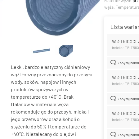
Materiał węża:
prz
węża. Temperatur
Lista wari
Wąż TRICOCL
Indeks : TR-TRI
Zapytaj hand
Lekki, bardzo elastyczny ciśnieniowy
wąż tłoczny przeznaczony do przesyłu
Wąż TRICOCL
wody, soków, napojów i innych
Indeks : TR-TRI
produktów spożywczych w
temperaturze do +40°C. Brak
Zapytaj hand
ftalanów w materiale węża
rekomenduje go do przesyłu mleka i
Wąż TRICOCL
jego przetworów oraz alkoholi o
Indeks : TR-TRI
stężeniu do 50% i temperaturze do
+40°C. Niezalecany do olejów i
Zapytaj hand