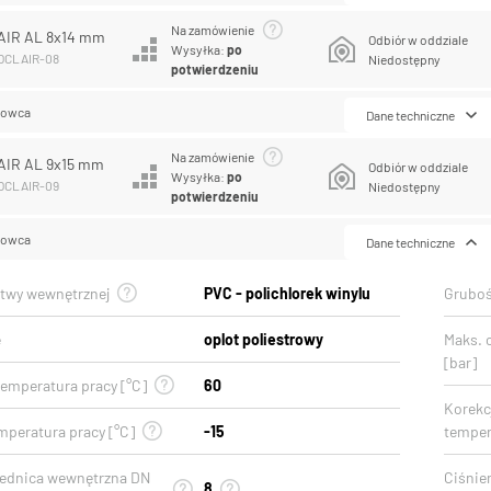
Na zamówienie
AIR AL 8x14 mm
Odbiór w oddziale
Wysyłka:
po
COCLAIR-08
Niedostępny
potwierdzeniu
lowca
Dane techniczne
Na zamówienie
AIR AL 9x15 mm
Odbiór w oddziale
Wysyłka:
po
COCLAIR-09
Niedostępny
potwierdzeniu
lowca
Dane techniczne
stwy wewnętrznej
PVC - polichlorek winylu
Gruboś
e
oplot poliestrowy
Maks. 
[bar]
emperatura pracy [°C]
60
Korekcj
mperatura pracy [°C]
-15
temper
rednica wewnętrzna DN
Ciśnien
8