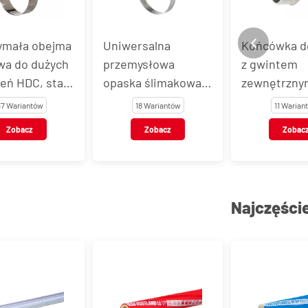
ymała obejma
Uniwersalna
Końcówka d
wa do dużych
przemysłowa
z gwintem
eń HDC, stal
opaska ślimakowa
zewnętrzny
zewna
ASFA-L 9 mm, stal
stal nierdze
37 Wariantów
18 Wariantów
11 Warian
węglowa
VT123
Zobacz
Zobacz
Zobac
Najczęści