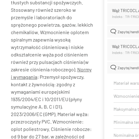
tłustych substancji spożywczych.
Stosowany również szeroko w
Wąż TRICOCL
przemyśle i laboratoriach do
Indeks : TR-TRI
sprężonego powietrza, gazów, lekkich
chemikaliów. Wzmocnienie oplotem
Zapytaj hand
spiralnym zapewnia wysoką
Wąż TRICOCL
wytrzymałość ciśnieniową i niskie
Indeks : TR-TRI
odkształcenie węża pod ciśnieniem
również przy pulsacjach ciśnienia (w
Zapytaj hand
zakresie ciśnienia roboczego).
Normy
i wymagania
: Przemysł spożywczy,
Materiał war
kontakt z żywnością: zgodny z
wymaganiami europejskimi
Wzmocnieni
1935/2004/EC i 10/2011/EU (płyny
symulacyjne A, B, C i D1),
Maksymalna t
2023/2006/EC (GMP). Materiał węża:
przezroczysty PVC. Wzmocnienie:
Minimalna te
oplot poliestrowy. Ciśnienie robocze:
Nominalna ś
od 9 bar do 27 bar, w zależności od