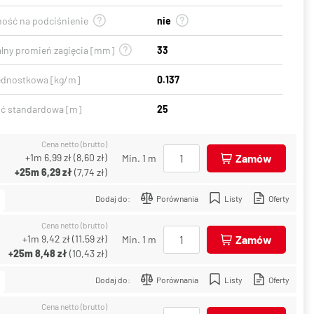
ość na podciśnienie
nie
lny promień zagięcia [mm]
33
ednostkowa [kg/m]
0.137
ć standardowa [m]
25
Cena netto (brutto)
+1m
6,99 zł
(
8,60 zł
)
Zamów
Min. 1 m
+25m
6,29 zł
(
7,74 zł
)
Dodaj do:
Porównania
Listy
Oferty
Cena netto (brutto)
+1m
9,42 zł
(
11,59 zł
)
Zamów
Min. 1 m
+25m
8,48 zł
(
10,43 zł
)
Dodaj do:
Porównania
Listy
Oferty
Cena netto (brutto)