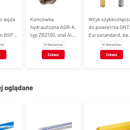
o węża
Końcówka
Wtyk szybkozłącz
hydrauliczna AGR-K,
do powietrza DN7
m BSPT,
typ ZBZ130, stal AISI
Eurostandard, be
wna, typ
316L
zaworu, z końców
tów
21 Wariantów
10 Wariantów
do węża, 35 bar
z
Zobacz
Zobacz
ej oglądane