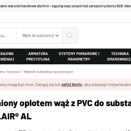
alne warunki handlowe dla firm - zapytaj nasz zespół lub zarejestruj konto B2B. Skon
Węże do substancji spożywczych
 SIŁOWA
ARMATURA
SYSTEMY POMIAROWE I
TECHNIKA
ŚNIENIA)
PRECYZYJNA
MANOMETRY
SMAROWNICZ
my i tworzyw
Węże do substancji spożywczych
eny mogą być inne. Zaloguj się lub
załóż konto
, aby zobaczyć indywidualną
ony oplotem wąż z PVC do subst
AIR® AL