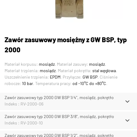
Zawór zasuwowy mosiężny z GW BSP, typ
2000
Materiał korpusu:
mosiądz
. Materiał zasuwy:
mosiądz
.
Materiał trzpienia:
mosiądz
. Materiał pokrętła:
stal węglowa
.
Uszczelnienie trzpienia:
EPDM
. Przyłącze:
GW BSP
. Ciśnienie
robocze:
10 bar
. Temperatura pracy:
od -10°C do +80°C
.
Zawór zasuwowy typ 2000 GW BSP 1/4", mosiądz, pokrętło
Indeks : RV-2000-06
Zawór zasuwowy typ 2000 GW BSP 3/8", mosiądz, pokrętło
Indeks : RV-2000-10
Zawór zasuwowy typ 2000 GW BSP 1/2", mosiądz, pokrętło