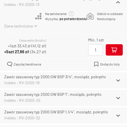
Indeks : RV-2000-13
Na zamówienie
Odbiór w oddziale
Wysyłka:
po potwierdzeniu
Niedostępny
Dane techniczne
Min. 1 szt
Cena netto (brutto)
+1szt
33,43 zł
(
41,12 zł
)
+5szt
27,86 zł
(
34,27 zł
)
Zapytaj handlowca
Dodaj do listy
Zawór zasuwowy typ 2000 GW BSP 3/4", mosiądz, pokrętło
Indeks : RV-2000-19
Zawór zasuwowy typ 2000 GW BSP 1", mosiądz, pokrętło
Indeks : RV-2000-25
Zawór zasuwowy typ 2000 GW BSP 1.1/4", mosiądz, pokrętło
Indeks : RV-2000-32