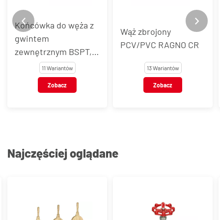
Końcówka do węża z
Wąż zbrojony
gwintem
PCV/PVC RAGNO CR
zewnętrznym BSPT,
stal nierdzewna, typ
11 Wariantów
13 Wariantów
VT123
Zobacz
Zobacz
Najczęściej oglądane