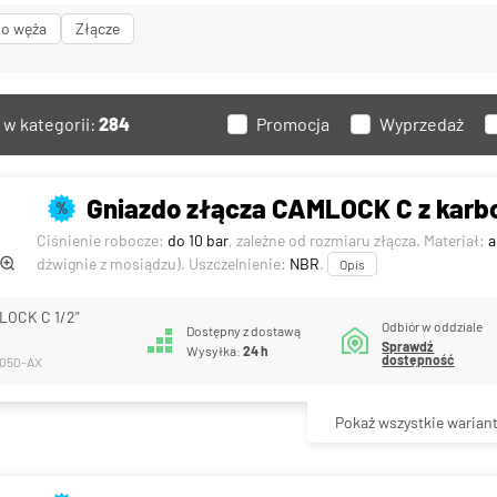
o węża
Złącze
w kategorii:
284
Promocja
Wyprzedaż
Gniazdo złącza CAMLOCK C z karb
%
Ciśnienie robocze:
do 10 bar
, zależne od rozmiaru złącza. Materiał:
a
dźwignie z mosiądzu). Uszczelnienie:
NBR
.
Opis
LOCK C 1/2"
Odbiór w oddziale
Dostępny z dostawą
Sprawdź
Wysyłka:
24 h
dostępność
-050-AX
Pokaż wszystkie warian