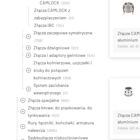
CAMLOCK
(205)
Złącza CAMLOCK z
zabezpieczeniem
(51)
Złącza IBC
(124)
Złącza zaczepowe symetryczne
Złącze CAM
aluminium
(759)
Indeks: AC-D
Złącza dźwigniowe
(921)
Złącza i adaptory gwintowe
(514)
Złącza kołnierzowe, uszczelki i
śruby do połączeń
kołnierzowych
(359)
System zaciskania
wewnętrznego
(0)
Złącza specjalne
(890)
Złącza kłowe, do piaskowania, do
tynkowania
Złącze CAM
(501)
aluminium
Rury, łączniki, końcówki, armatura
Indeks: AC-A
nalewcza
(2695)
Szybkozłącza niskociśnieniowe