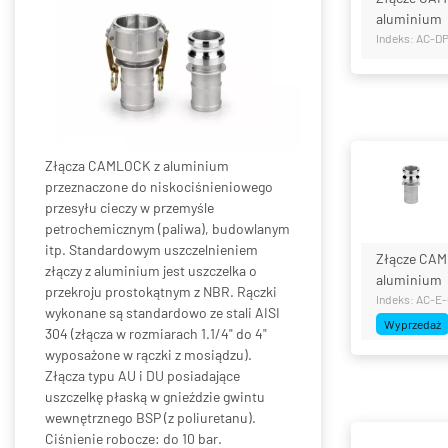
aluminium
Indeks: AC-D
Złącza CAMLOCK z aluminium
przeznaczone do niskociśnieniowego
przesyłu cieczy w przemyśle
petrochemicznym (paliwa), budowlanym
itp. Standardowym uszczelnieniem
Złącze CAM
złączy z aluminium jest uszczelka o
aluminium
przekroju prostokątnym z NBR. Rączki
Indeks: AC-E
wykonane są standardowo ze stali AISI
Wyprzedaż
304 (złącza w rozmiarach 1.1/4" do 4"
wyposażone w rączki z mosiądzu).
Złącza typu AU i DU posiadające
uszczelkę płaską w gnieździe gwintu
wewnętrznego BSP (z poliuretanu).
Ciśnienie robocze: do 10 bar.