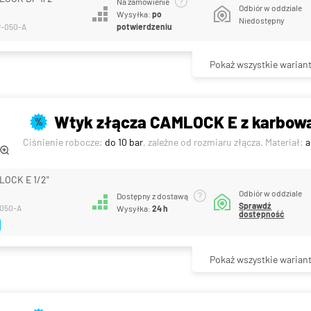
Na zamówienie
Odbiór w oddziale
Wysyłka:
po
Niedostępny
potwierdzeniu
P-050-A
Pokaż wszystkie warian
Wtyk złącza CAMLOCK E z karbowa
%
Ciśnienie robocze:
do 10 bar
, zależne od rozmiaru złącza. Materiał:
a
LOCK E 1/2"
Odbiór w oddziale
Dostępny z dostawą
Sprawdź
-050-A
Wysyłka:
24 h
dostępność
Pokaż wszystkie warian