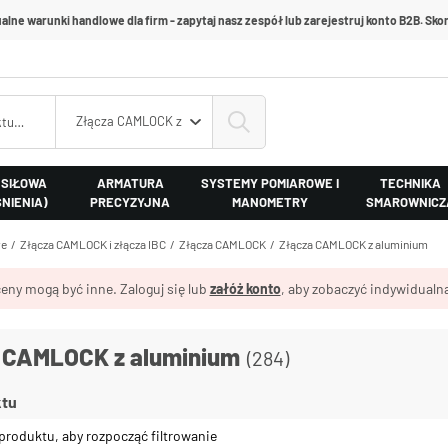
alne warunki handlowe dla firm - zapytaj nasz zespół lub zarejestruj konto B2B. Skon
Złącza CAMLOCK z aluminium
 SIŁOWA
ARMATURA
SYSTEMY POMIAROWE I
TECHNIKA
ŚNIENIA)
PRECYZYJNA
MANOMETRY
SMAROWNICZ
we
Złącza CAMLOCK i złącza IBC
Złącza CAMLOCK
Złącza CAMLOCK z aluminium
eny mogą być inne. Zaloguj się lub
załóż konto
, aby zobaczyć indywidualną
 CAMLOCK z aluminium
(284)
ktu
produktu, aby rozpocząć filtrowanie