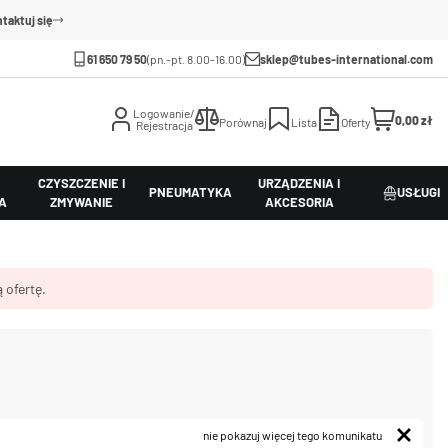
taktuj się
61 650 79 50
(pn.-pt. 8.00-16.00)
sklep@tubes-international.com
Logowanie/
0,00 zł
Porównaj
Lista
Oferty
Rejestracja
CZYSZCZENIE I
URZĄDZENIA I
PNEUMATYKA
USŁUGI
A
ZMYWANIE
AKCESORIA
 ofertę.
nie pokazuj więcej tego komunikatu