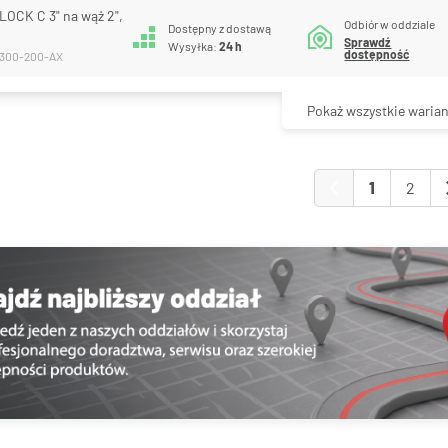
OCK C 3" na wąż 2",
Odbiór w oddziale
Dostępny z dostawą
Sprawdź
Wysyłka:
24 h
dostępność
-300-200-AX
Pokaż wszystkie warian
1
2