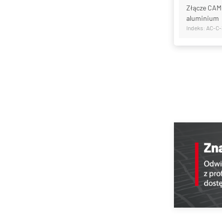
Złącze CAML
aluminium
Indeks: AC-C