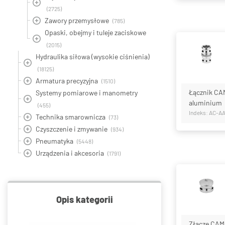
(2725)
Zawory przemysłowe
(785)
Opaski, obejmy i tuleje zaciskowe
(2015)
Hydraulika siłowa (wysokie ciśnienia)
(18125)
Armatura precyzyjna
(1510)
Łącznik CAM
Systemy pomiarowe i manometry
aluminium
(455)
Indeks: AC-A
Technika smarownicza
(73)
Czyszczenie i zmywanie
(934)
Pneumatyka
(5448)
Urządzenia i akcesoria
(1791)
Opis kategorii
Złącze CAM