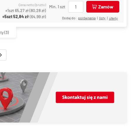
Cena netto (brutto)
Zamów
Min. 1 szt
+1szt
65,27 zł
(
80,28 zł
)
+5szt
52,84 zł
(
64,99 zł
)
Dodaj do:
porównania
|
listy
|
oferty
ty
(3)