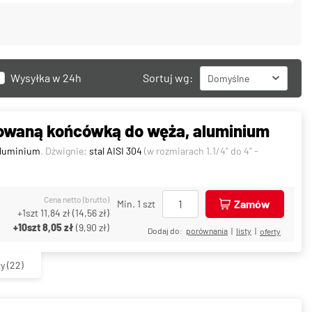
Wysyłka w 24h
Sortuj wg:
Domyślne
owaną końcówką do węża, aluminium
luminium
. Dźwignie:
stal AISI 304
(w rozmiarach 1.1/4" do 4" -
Cena netto (brutto)
Zamów
Min. 1 szt
+1szt
11,84 zł
(
14,56 zł
)
+10szt
8,05 zł
(
9,90 zł
)
Dodaj do:
porównania
|
listy
|
oferty
ty
(22)