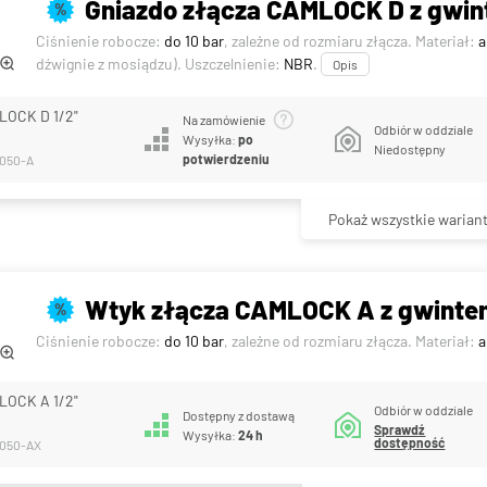
Gniazdo złącza CAMLOCK D z gwi
%
Ciśnienie robocze:
do 10 bar
, zależne od rozmiaru złącza. Materiał:
a
dźwignie z mosiądzu). Uszczelnienie:
NBR
.
Opis
LOCK D 1/2"
Na zamówienie
Odbiór w oddziale
Wysyłka:
po
Niedostępny
potwierdzeniu
-050-A
Pokaż wszystkie warian
Wtyk złącza CAMLOCK A z gwinte
%
Ciśnienie robocze:
do 10 bar
, zależne od rozmiaru złącza. Materiał:
a
LOCK A 1/2"
Odbiór w oddziale
Dostępny z dostawą
Sprawdź
Wysyłka:
24 h
dostępność
-050-AX