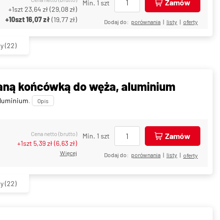
Zamów
Min. 1 szt
+1szt
23,64 zł
(
29,08 zł
)
+10szt
16,07 zł
(
19,77 zł
)
Dodaj do:
porównania
|
listy
|
oferty
ty
(22)
ną końcówką do węża, aluminium
luminium
.
Opis
Cena netto (brutto)
Zamów
Min. 1 szt
+1szt
5,39 zł
(
6,63 zł
)
Więcej
Dodaj do:
porównania
|
listy
|
oferty
ty
(22)