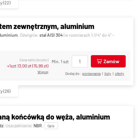
ty
(22)
tem zewnętrznym, aluminium
luminium
. Dźwignie:
stal AISI 304
(w rozmiarach 1.1/4" do 4" -
Cena netto (brutto)
Zamów
Min. 1 szt
+1szt
13,00 zł
(
15,99 zł
)
Więcej
Dodaj do:
porównania
|
listy
|
oferty
ty
(26)
aną końcówką do węża, aluminium
dz
. Uszczelnienie:
NBR
.
Opis