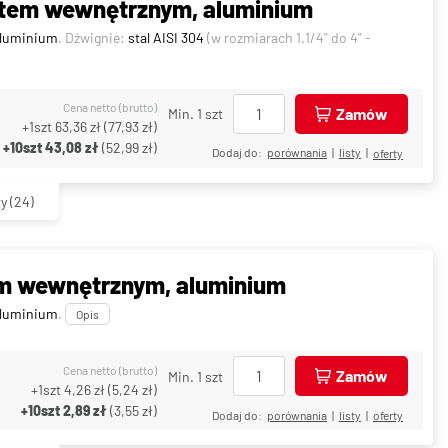
ntem wewnętrznym, aluminium
luminium
. Dźwignie:
stal AISI 304
(w rozmiarach 1.1/4" do 4" -
Cena netto (brutto)
Zamów
Min. 1 szt
+1szt
63,36 zł
(
77,93 zł
)
+10szt
43,08 zł
(
52,99 zł
)
Dodaj do:
porównania
|
listy
|
oferty
ty
(24)
m wewnętrznym, aluminium
luminium
.
Opis
Cena netto (brutto)
Zamów
Min. 1 szt
+1szt
4,26 zł
(
5,24 zł
)
+10szt
2,89 zł
(
3,55 zł
)
Dodaj do:
porównania
|
listy
|
oferty