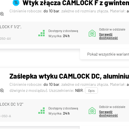
Wtyk złącza CAMLOCK F z gwinte
%
Ciśnienie robocze:
do 10 bar
, zależne od rozmiaru złącza. Materiał:
a
LOCK F 1/2",
Odbiór w oddziale
Dostępny z dostawą
Sprawdź
Wysyłka:
24 h
dostępność
-050-AX
Pokaż wszystkie warian
Zaślepka wtyku CAMLOCK DC, alumini
Ciśnienie robocze:
do 10 bar
, zależne od rozmiaru złącza. Materiał:
a
dźwignie z mosiądzu). Uszczelnienie:
NBR
.
Opis
LOCK DC 1/2"
Odbiór w oddziale
Dostępny z dostawą
Sprawdź
Wysyłka:
24 h
dostępność
C-050-A