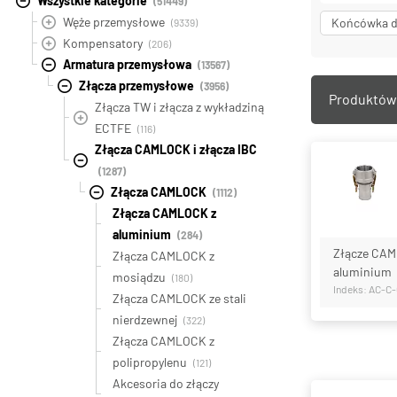
Wszystkie kategorie
(51449)
Węże przemysłowe
Końcówka d
(9339)
Kompensatory
(206)
Armatura przemysłowa
(13567)
Złącza przemysłowe
(3956)
Produktów 
Złącza TW i złącza z wykładziną
ECTFE
(116)
Złącza CAMLOCK i złącza IBC
(1287)
Złącza CAMLOCK
(1112)
Złącza CAMLOCK z
aluminium
(284)
Złącze CAM
Złącza CAMLOCK z
aluminium
mosiądzu
(180)
Indeks: AC-C
Złącza CAMLOCK ze stali
nierdzewnej
(322)
Złącza CAMLOCK z
polipropylenu
(121)
Akcesoria do złączy