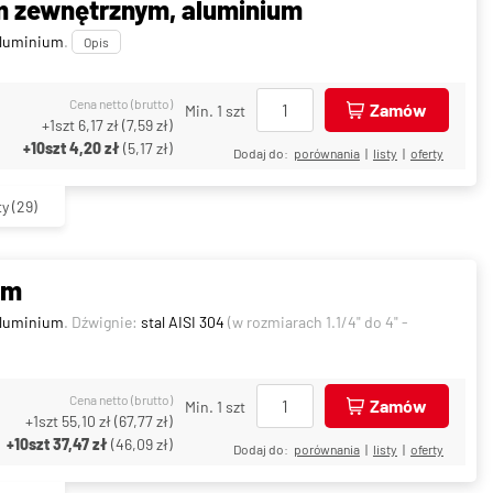
m zewnętrznym, aluminium
luminium
.
Opis
Cena netto (brutto)
Zamów
Min. 1 szt
+1szt
6,17 zł
(
7,59 zł
)
+10szt
4,20 zł
(
5,17 zł
)
Dodaj do:
porównania
|
listy
|
oferty
ty
(29)
um
luminium
. Dźwignie:
stal AISI 304
(w rozmiarach 1.1/4" do 4" -
Cena netto (brutto)
Zamów
Min. 1 szt
+1szt
55,10 zł
(
67,77 zł
)
+10szt
37,47 zł
(
46,09 zł
)
Dodaj do:
porównania
|
listy
|
oferty