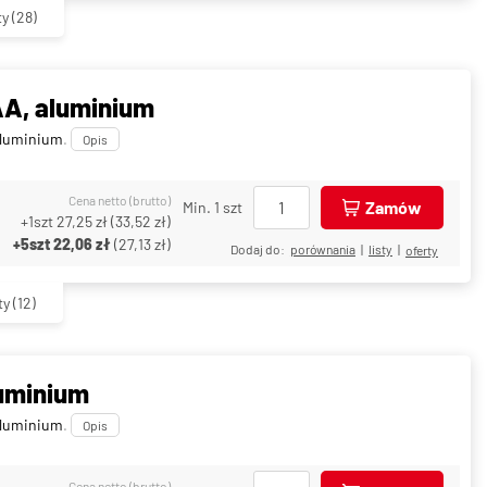
ty
(28)
A, aluminium
luminium
.
Opis
Cena netto (brutto)
Zamów
Min. 1 szt
+1szt
27,25 zł
(
33,52 zł
)
+5szt
22,06 zł
(
27,13 zł
)
Dodaj do:
porównania
|
listy
|
oferty
ty
(12)
uminium
luminium
.
Opis
Cena netto (brutto)