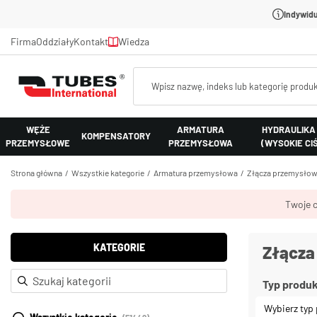
Indywidu
Firma
Oddziały
Kontakt
Wiedza
WĘŻE
ARMATURA
HYDRAULIKA
KOMPENSATORY
PRZEMYSŁOWE
PRZEMYSŁOWA
(WYSOKIE CI
Strona główna
Wszystkie kategorie
Armatura przemysłowa
Złącza przemysło
Twoje c
KATEGORIE
Złącza
Typ produ
Wybierz typ 