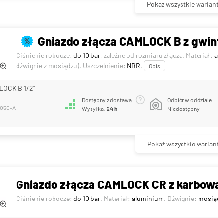
Pokaż wszystkie warian
Gniazdo złącza CAMLOCK B z gwin
%
Ciśnienie robocze:
do 10 bar
, zależne od rozmiaru złącza. Materiał:
a
dźwignie z mosiądzu). Uszczelnienie:
NBR
.
Opis
LOCK B 1/2"
Dostępny z dostawą
Odbiór w oddziale
-050-A
Wysyłka:
24 h
Niedostępny
Pokaż wszystkie warian
Gniazdo złącza CAMLOCK CR z karbow
Ciśnienie robocze:
do 10 bar
. Materiał:
aluminium
. Dźwignie:
mosią