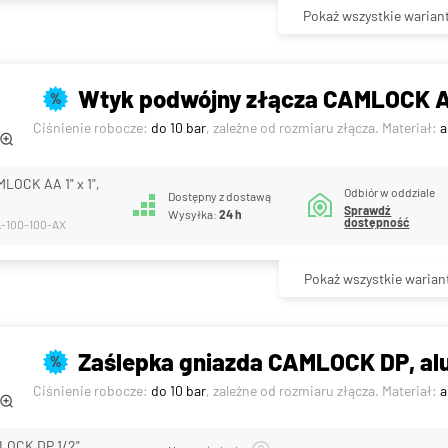
Pokaż wszystkie warian
Wtyk podwójny złącza CAMLOCK A
%
Ciśnienie robocze:
do 10 bar
, zależne od rozmiaru złącza. Materiał:
a
LOCK AA 1" x 1",
Odbiór w oddziale
Dostępny z dostawą
Sprawdź
Wysyłka:
24 h
dostępność
A-100-100-AX
Pokaż wszystkie warian
Zaślepka gniazda CAMLOCK DP, al
%
Ciśnienie robocze:
do 10 bar
, zależne od rozmiaru złącza. Materiał:
a
LOCK DP 1/2"