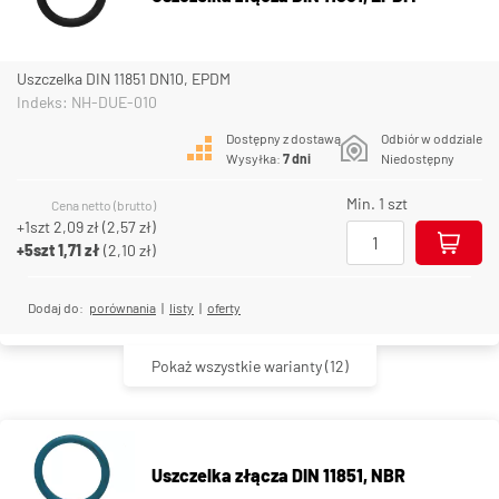
Uszczelka DIN 11851 DN10, EPDM
Indeks: NH-DUE-010
Dostępny z dostawą
Odbiór w oddziale
Wysyłka:
7 dni
Niedostępny
Min. 1 szt
Cena netto (brutto)
+1szt
2,09 zł
(
2,57 zł
)
+5szt
1,71 zł
(
2,10 zł
)
Dodaj do:
porównania
|
listy
|
oferty
Pokaż wszystkie warianty
(12)
Uszczelka złącza DIN 11851, NBR