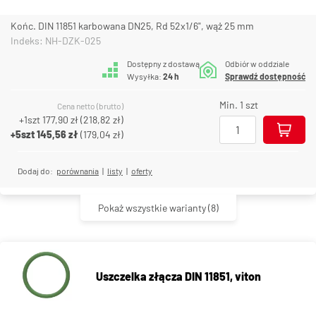
Końc. DIN 11851 karbowana DN25, Rd 52x1/6", wąż 25 mm
Indeks: NH-DZK-025
Dostępny z dostawą
Odbiór w oddziale
Wysyłka:
24 h
Sprawdź dostępność
Min. 1 szt
Cena netto (brutto)
+1szt
177,90 zł
(
218,82 zł
)
+5szt
145,56 zł
(
179,04 zł
)
Dodaj do:
porównania
|
listy
|
oferty
Pokaż wszystkie warianty
(8)
Uszczelka złącza DIN 11851, viton