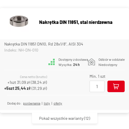
Nakrętka DIN 11851, stal nierdzewna
Nakrętka DIN 11851 DN10, Rd 28x1/8", AISI 304
Indeks: NH-DN-010
Dostępny z dostawą
Odbiór w oddziale
Wysyłka:
24 h
Niedostępny
Min. 1 szt
Cena netto (brutto)
+1szt
31,09 zł
(
38,24 zł
)
+5szt
25,44 zł
(
31,29 zł
)
Dodaj do:
porównania
|
listy
|
oferty
Pokaż wszystkie warianty
(12)