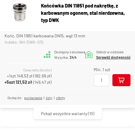
Końcówka DIN 11851 pod nakrętkę, z
karbowanym ogonem, stal nierdzewna,
typ DWK
Końc. DIN 11851 karbowana DN15, wąż 13 mm
Indeks: NH-DWK-015
Dostępny z dostawą
Odbiór w oddziale
Wysyłka:
24 h
Sprawdź dostępność
Min. 1 szt
Cena netto (brutto)
+1szt
148,53 zł
(
182,69 zł
)
+5szt
121,52 zł
(
149,47 zł
)
Dodaj do:
porównania
|
listy
|
oferty
Pokaż wszystkie warianty
(10)