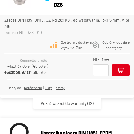
DZS
Złącze DIN 11851 DN10, GZ Rd 28x1/8", do wspawania, 13x1,5 mm, AISI
316
Indeks: NH-DZS-010
Dostępny z dostawą
Odbiór w oddziale
Wysyłka:
7 dni
Niedostępny
Min. 1 szt
Cena netto (brutto)
+1szt
37,85 zł
(
46,56 zł
)
+5szt
30,97 zł
(
38,09 zł
)
Dodaj do:
porównania
|
listy
|
oferty
Pokaż wszystkie warianty
(12)
Uszczelka złącza DIN 11851, EPDM