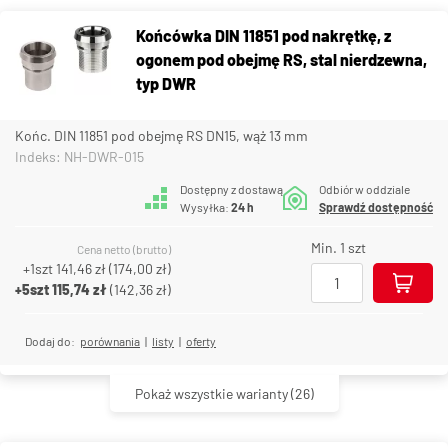
Końcówka DIN 11851 pod nakrętkę, z
ogonem pod obejmę RS, stal nierdzewna,
typ DWR
Końc. DIN 11851 pod obejmę RS DN15, wąż 13 mm
Indeks: NH-DWR-015
Dostępny z dostawą
Odbiór w oddziale
Wysyłka:
24 h
Sprawdź dostępność
Min. 1 szt
Cena netto (brutto)
+1szt
141,46 zł
(
174,00 zł
)
+5szt
115,74 zł
(
142,36 zł
)
Dodaj do:
porównania
|
listy
|
oferty
Pokaż wszystkie warianty
(26)