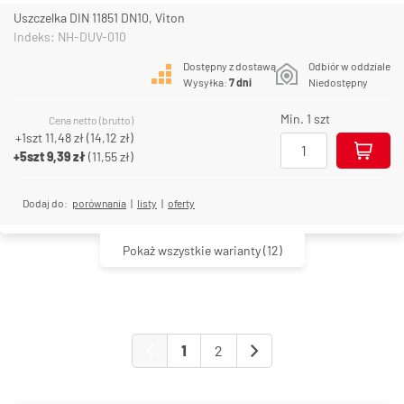
Uszczelka DIN 11851 DN10, Viton
Indeks: NH-DUV-010
Dostępny z dostawą
Odbiór w oddziale
Wysyłka:
7 dni
Niedostępny
Min. 1 szt
Cena netto (brutto)
+1szt
11,48 zł
(
14,12 zł
)
+5szt
9,39 zł
(
11,55 zł
)
Dodaj do:
porównania
|
listy
|
oferty
Pokaż wszystkie warianty
(12)
1
2