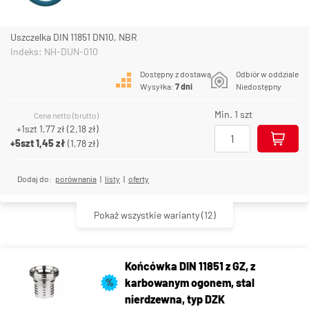
Uszczelka DIN 11851 DN10, NBR
Indeks: NH-DUN-010
Dostępny z dostawą
Odbiór w oddziale
Wysyłka:
7 dni
Niedostępny
Min. 1 szt
Cena netto (brutto)
+1szt
1,77 zł
(
2,18 zł
)
+5szt
1,45 zł
(
1,78 zł
)
Dodaj do:
porównania
|
listy
|
oferty
Pokaż wszystkie warianty
(12)
Końcówka DIN 11851 z GZ, z
karbowanym ogonem, stal
%
nierdzewna, typ DZK