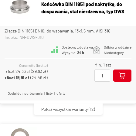
Końcówka DIN 11851 pod nakrętkę, do
dospawania, stal nierdzewna, typ DWS
Złącze DIN 11851 DN10, do wspawania, 13x1,5 mm, AISI 316
Indeks: NH-DWS-010
Dostępny z dostawą
Odbiór w oddziale
Wysyłka:
24 h
Niedostępny
Min. 1 szt
Cena netto (brutto)
+1szt
24,33 zł
(
29,93 zł
)
+5szt
19,91 zł
(
24,49 zł
)
Dodaj do:
porównania
|
listy
|
oferty
Pokaż wszystkie warianty
(12)