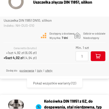
Uszczelka złącza DIN 11851, silikon
Uszczelka DIN 11851 DN10, silikon
Indeks: NH-DUS-010
Dostępny z dostawą
Odbiór w oddziale
Wysyłka:
7 dni
Niedostępny
Min. 1 szt
Cena netto (brutto)
+1szt
4,92 zł
(
6,05 zł
)
+5szt
4,02 zł
(
4,94 zł
)
Dodaj do:
porównania
|
listy
|
oferty
Pokaż wszystkie warianty
(12)
Końcówka DIN 11851 z GZ, do
dospawania, stal nierdzewna, typ
%