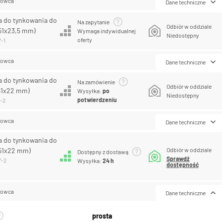
lowca
Dane techniczne
a do tynkowania do
Na zapytanie
Odbiór w oddziale
51x23,5 mm)
Wymaga indywidualnej
Niedostępny
oferty
7-1
lowca
Dane techniczne
a do tynkowania do
Na zamówienie
Odbiór w oddziale
51x22 mm)
Wysyłka:
po
Niedostępny
potwierdzeniu
1-2
lowca
Dane techniczne
a do tynkowania do
51x22 mm)
Odbiór w oddziale
Dostępny z dostawą
Sprawdź
7-2
Wysyłka:
24 h
dostępność
lowca
Dane techniczne
prosta