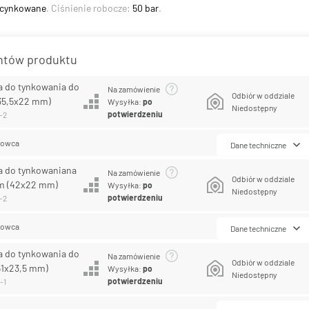
ocynkowane
. Ciśnienie robocze:
50 bar
.
antów produktu
a do tynkowania do
Na zamówienie
Odbiór w oddziale
35,5x22 mm)
Wysyłka:
po
Niedostępny
potwierdzeniu
-2
lowca
Dane techniczne
a do tynkowaniana
Na zamówienie
Odbiór w oddziale
m (42x22 mm)
Wysyłka:
po
Niedostępny
potwierdzeniu
-2
lowca
Dane techniczne
a do tynkowania do
Na zamówienie
Odbiór w oddziale
51x23,5 mm)
Wysyłka:
po
Niedostępny
potwierdzeniu
-1