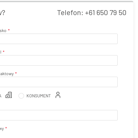
w?
Telefon:
+61 650 79 50
isko
l
taktowy
A
KONSUMENT
wy