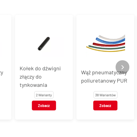
Kołek do dźwigni
y
Wąż pneumatyczny
złączy do
poliuretanowy PUR
tynkowania
2 Warianty
38 Wariantów
Zobacz
Zobacz