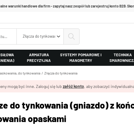
alne warunki handlowe dla firm - zapytaj nasz zespół lub zarejestruj konto B2B. Skon
Złącza do tynkowania
 SIŁOWA
ARMATURA
SYSTEMY POMIAROWE I
TECHNIKA
ŚNIENIA)
PRECYZYJNA
MANOMETRY
SMAROWNICZ
iaskowania, do tynkowania
Złącza do tynkowania
eny mogą być inne. Zaloguj się lub
załóż konto
, aby zobaczyć indywidualną
ze do tynkowania (gniazdo) z koń
wania opaskami