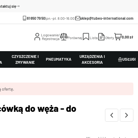
taktuj się
61 650 79 50
(pn.-pt. 8.00-16.00)
sklep@tubes-international.com
Logowanie/
0,00 zł
Porównaj
Lista
Oferty
Rejestracja
CZYSZCZENIE I
URZĄDZENIA I
PNEUMATYKA
USŁUGI
A
ZMYWANIE
AKCESORIA
 ofertę.
cówką do węża - do