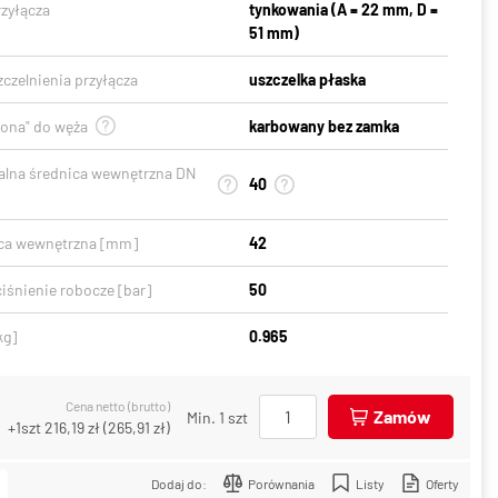
rzyłącza
tynkowania (A = 22 mm, D =
51 mm)
czelnienia przyłącza
uszczelka płaska
gona" do węża
karbowany bez zamka
lna średnica wewnętrzna DN
40
ca wewnętrzna [mm]
42
iśnienie robocze [bar]
50
kg]
0.965
Cena netto (brutto)
Zamów
Min. 1 szt
+1szt
216,19 zł
(
265,91 zł
)
Dodaj do:
Porównania
Listy
Oferty