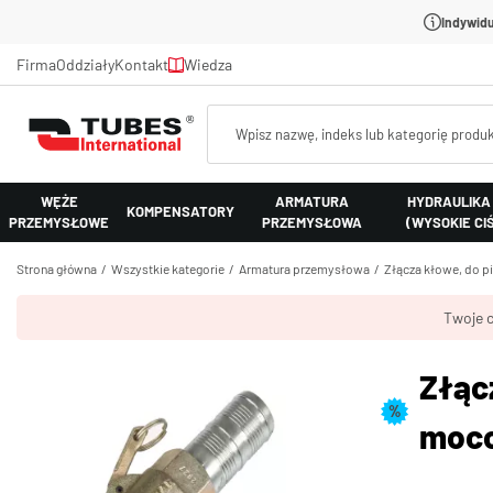
Indywidu
Firma
Oddziały
Kontakt
Wiedza
WĘŻE
ARMATURA
HYDRAULIKA
KOMPENSATORY
PRZEMYSŁOWE
PRZEMYSŁOWA
(WYSOKIE CI
Strona główna
Wszystkie kategorie
Armatura przemysłowa
Złącza kłowe, do p
Twoje c
Złąc
%
moco