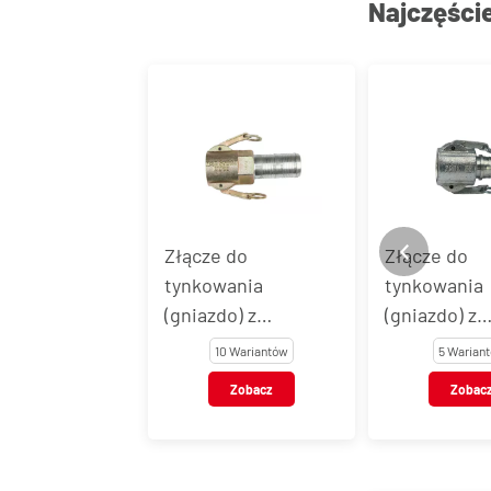
Najczęści
Złącze do
Złącze do
tynkowania
tynkowania
(gniazdo) z
(gniazdo) z
końcówką do węża -
końcówką do
10 Wariantów
5 Warian
do mocowania
do zaciskani
Zobacz
Zobac
opaskami