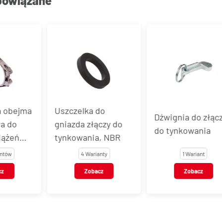
powiązane
 obejma
Uszczelka do
Dźwignia do złącz
 do
gniazda złączy do
do tynkowania
ążeń
tynkowania, NBR
tów
4 Warianty
1 Wariant
z
Zobacz
Zobacz