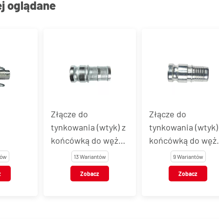
ej oglądane
Złącze do
Złącze do
tynkowania (wtyk) z
tynkowania (wtyk)
końcówką do węża -
końcówką do węża
 węża -
do mocowania
do zaciskania tule
tów
13 Wariantów
9 Wariantów
a tuleją
opaskami
z
Zobacz
Zobacz