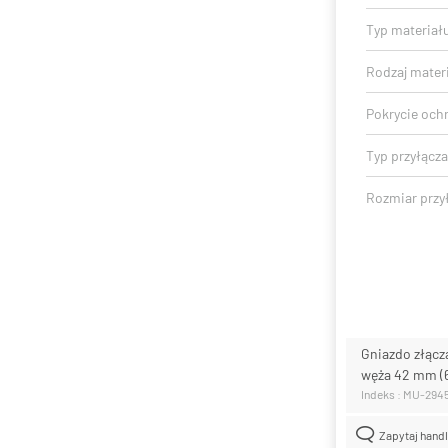
Typ materiał
Rodzaj mater
Pokrycie och
Typ przyłącza
Rozmiar przył
Gniazdo złącz
węża 42 mm (
Indeks : MU-294
Zapytaj hand