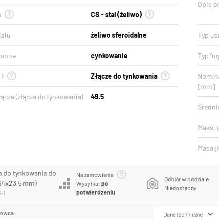
Opis p
u
CS - stal (żeliwo)
iału
żeliwo sferoidalne
Typ usz
ronne
cynkowanie
Typ "o
 1
Złącze do tynkowania
Nomina
[mm]
ącza (złącza do tynkowania)
49.5
Średni
Maks. c
Masa [
a do tynkowania do
Na zamówienie
Odbiór w oddziale
64x23,5 mm)
Wysyłka:
po
Niedostępny
potwierdzeniu
5-1
lowca
Dane techniczne