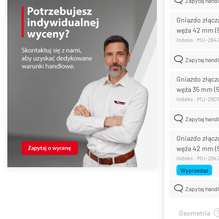
Zapytaj hand
Gniazdo złącz
węża 42 mm (
Indeks : MU-294
Zapytaj hand
Gniazdo złącz
węża 35 mm (
Indeks : MU-290
Zapytaj hand
Gniazdo złącz
węża 42 mm (
Indeks : MU-294
Wyprzedaż
Zapytaj hand
Geometria