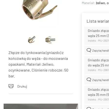
Materiał:
żeliwo, 
Lista wari
Gniazdo złącz
węża 25 mm (
Indeks : MU-2921
Zapytaj hand
Złącze do tynkowania (gniazdo) z
końcówką do węża - do mocowania
Gniazdo złącz
opaskami. Materiał: żeliwo,
do węża 25 m
ocynkowane. Ciśnienie robocze: 50
Indeks : MU-2961
bar.
Zapytaj hand
Drukuj
Gniazdo złącz
węża 35 mm (
Indeks : MU-2901