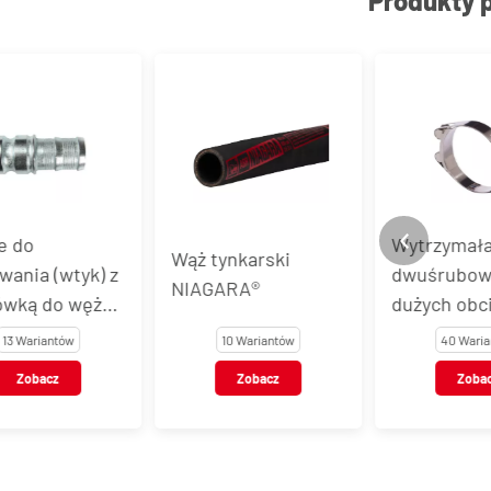
Produkty 
 do
Wytrzymała
Wąż tynkarski
ania (wtyk) z
dwuśrubowa
NIAGARA®
wką do węża -
dużych obci
cowania
DPC, stal
13 Wariantów
10 Wariantów
40 Warian
ami
nierdzewna
Zobacz
Zobacz
Zobac