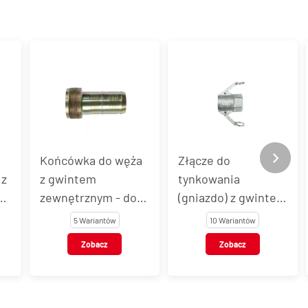
Końcówka do węża
Złącze do
 z
z gwintem
tynkowania
 -
zewnętrznym - do
(gniazdo) z gwintem
ją
złączy do
wewnętrznym
5 Wariantów
10 Wariantów
tynkowania
Zobacz
Zobacz