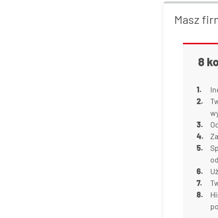
Masz fir
8 k
In
Tw
w
Od
Za
Sp
od
Uż
Tw
Hi
p