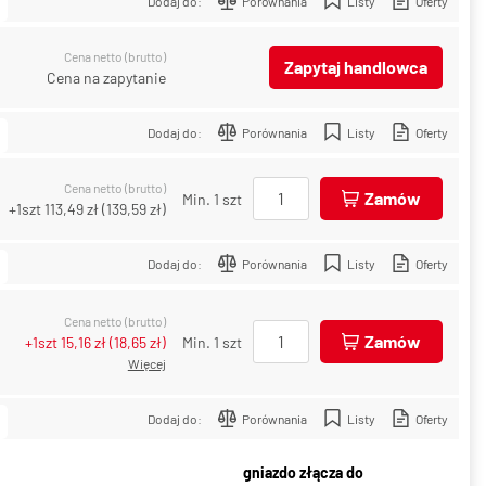
Dodaj do:
Porównania
Listy
Oferty
Cena netto (brutto)
Zapytaj handlowca
Cena na zapytanie
Dodaj do:
Porównania
Listy
Oferty
Cena netto (brutto)
Zamów
Min. 1 szt
+1szt
113,49 zł
(
139,59 zł
)
Dodaj do:
Porównania
Listy
Oferty
Cena netto (brutto)
Zamów
+1szt
15,16 zł
(
18,65 zł
)
Min. 1 szt
Więcej
Dodaj do:
Porównania
Listy
Oferty
gniazdo złącza do