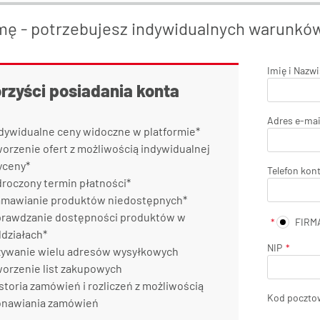
mę - potrzebujesz indywidualnych warunkó
Imię i Nazw
orzyści posiadania konta
Adres e-mai
dywidualne ceny widoczne w platformie*
orzenie ofert z możliwością indywidualnej
yceny*
Telefon kon
roczony termin płatności*
mawianie produktów niedostępnych*
rawdzanie dostępności produktów w
FIRM
działach*
NIP
ywanie wielu adresów wysyłkowych
orzenie list zakupowych
storia zamówień i rozliczeń z możliwością
Kod poczto
onawiania zamówień