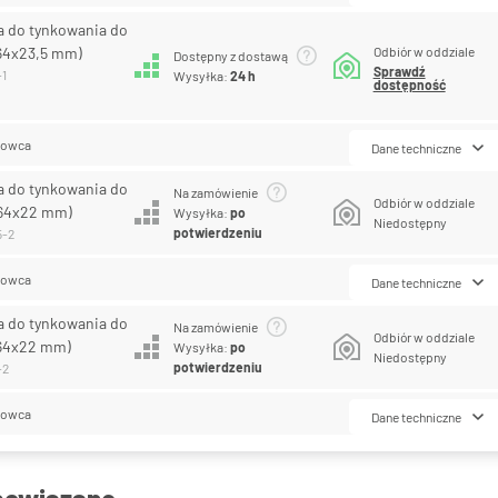
a do tynkowania do
64x23,5 mm)
Odbiór w oddziale
Dostępny z dostawą
Sprawdź
-1
Wysyłka:
24 h
dostępność
lowca
Dane techniczne
a do tynkowania do
Na zamówienie
Odbiór w oddziale
64x22 mm)
Wysyłka:
po
Niedostępny
potwierdzeniu
5-2
lowca
Dane techniczne
a do tynkowania do
Na zamówienie
Odbiór w oddziale
64x22 mm)
Wysyłka:
po
Niedostępny
potwierdzeniu
-2
lowca
Dane techniczne