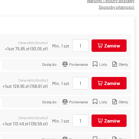
Warunki i koszty dostawy
Sposoby płatności
Cena netto (brutto)
Zamów
Min. 1 szt
+1szt
75,65 zł
(
93,05 zł
)
Dodaj do:
Porównania
Listy
Oferty
Cena netto (brutto)
Zamów
Min. 1 szt
+1szt
128,95 zł
(
158,61 zł
)
Dodaj do:
Porównania
Listy
Oferty
Cena netto (brutto)
Zamów
Min. 1 szt
+1szt
113,49 zł
(
139,59 zł
)