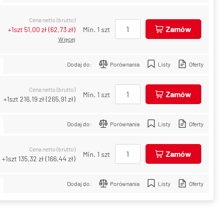
Cena netto (brutto)
Zamów
+1szt
51,00 zł
(
62,73 zł
)
Min. 1 szt
Więcej
Dodaj do:
Porównania
Listy
Oferty
Cena netto (brutto)
Zamów
Min. 1 szt
+1szt
216,19 zł
(
265,91 zł
)
Dodaj do:
Porównania
Listy
Oferty
Cena netto (brutto)
Zamów
Min. 1 szt
+1szt
135,32 zł
(
166,44 zł
)
Dodaj do:
Porównania
Listy
Oferty