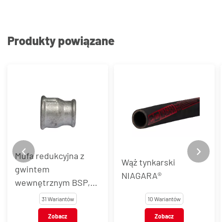
Produkty powiązane
Mufa redukcyjna z
Wąż tynkarski
gwintem
NIAGARA®
wewnętrznym BSP,
żeliwo, typ 240/3
31 Wariantów
10 Wariantów
Zobacz
Zobacz