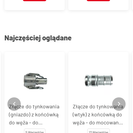
Najczęściej oglądane
Złącze do tynkowania
Złącze do tynkowania
(wtyk) z końcówką do
(wtyk) z końcówką do
węża - do mocowania
węża - do zaciskania
opaskami
tuleją
13 Wariantów
9 Wariantów