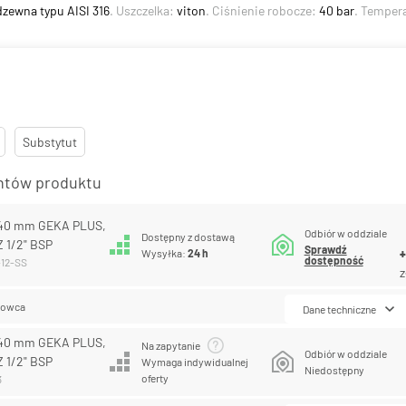
rdzewna typu AISI 316
. Uszczelka:
viton
. Ciśnienie robocze:
40 bar
. Temper
Substytut
antów produktu
 40 mm GEKA PLUS,
Odbiór w oddziale
Dostępny z dostawą
Z 1/2" BSP
Sprawdź
Wysyłka:
24 h
dostępność
-12-SS
z
lowca
Dane techniczne
 40 mm GEKA PLUS,
Na zapytanie
Odbiór w oddziale
Z 1/2" BSP
Wymaga indywidualnej
Niedostępny
oferty
3