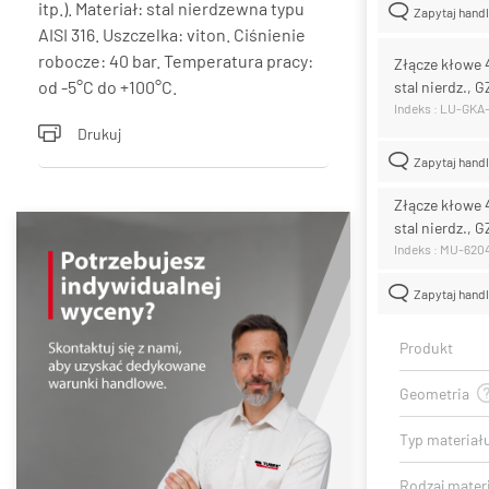
itp.). Materiał: stal nierdzewna typu
Zapytaj hand
AISI 316. Uszczelka: viton. Ciśnienie
robocze: 40 bar. Temperatura pracy:
Złącze kłowe
od -5°C do +100°C.
stal nierdz., 
Indeks : LU-GKA
Drukuj
Zapytaj hand
Złącze kłowe
stal nierdz., 
Indeks : MU-620
Zapytaj hand
Produkt
Geometria
Typ materiał
Rodzaj mater