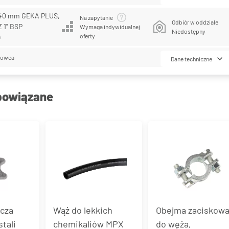
 40 mm GEKA PLUS,
Na zapytanie
Odbiór w oddziale
Z 1" BSP
Wymaga indywidualnej
Niedostępny
oferty
5
lowca
Dane techniczne
powiązane
ącza
Wąż do lekkich
Obejma zaciskow
tali
chemikaliów MPX
do węża,