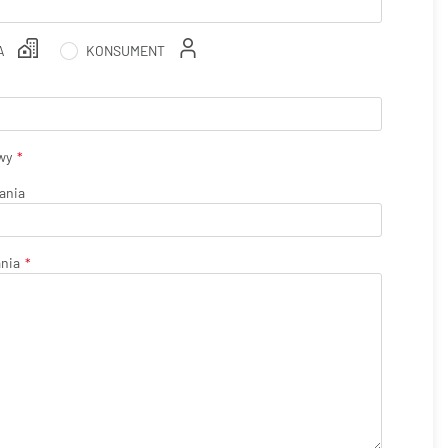
A
KONSUMENT
wy
ania
ania