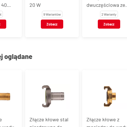
 40
20 W
dwuczęściowa ze
lus
zintegrowanym
t
9 Wariantów
2 Warianty
językiem, żeliwna
z
Zobacz
Zobacz
ej oglądane
 stal
Złącze kłowe z
Złącze kłowe z
 do
mosiądzu do wody
mosiądzu do wod