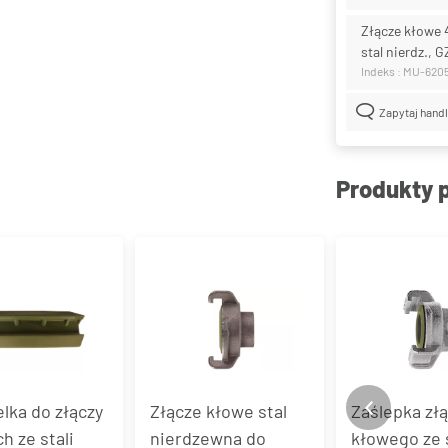
Złącze kłowe
stal nierdz., G
Indeks : MU-620
Zapytaj hand
Produkty 
lka do złączy
Złącze kłowe stal
Zaślepka zł
h ze stali
nierdzewna do
kłowego ze s