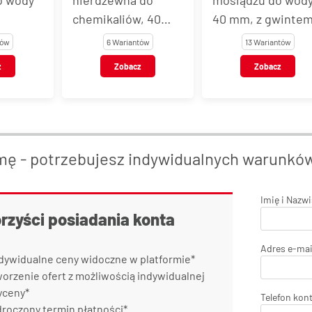
, 40
40 mm, z gwintem
40 mm, z gwinte
wką do
wewnętrznym
zewnętrznym
tów
13 Wariantów
13 Wariantów
Plus
z
Zobacz
Zobacz
mę - potrzebujesz indywidualnych warunkó
Imię i Nazw
orzyści posiadania konta
Adres e-mai
dywidualne ceny widoczne w platformie*
orzenie ofert z możliwością indywidualnej
yceny*
Telefon kon
roczony termin płatności*