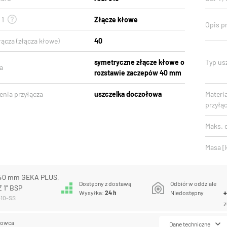
 1
Złącze kłowe
Opis pr
ącza (złącza kłowe)
40
symetryczne złącze kłowe o
Typ usz
a
rozstawie zaczepów 40 mm
enia przyłącza
uszczelka doczołowa
Materi
przyłąc
Maks. c
Masa [
 40 mm GEKA PLUS,
Dostępny z dostawą
Odbiór w oddziale
Z 1" BSP
Wysyłka:
24 h
Niedostępny
-10-SS
z
lowca
Dane techniczne