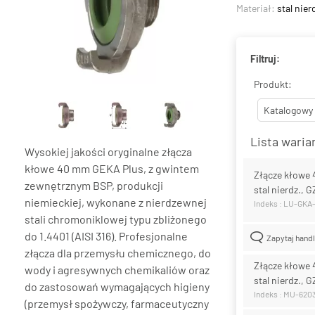
Materiał:
stal nie
Filtruj:
Produkt:
Katalogowy
Lista wari
Wysokiej jakości oryginalne złącza
kłowe 40 mm GEKA Plus, z gwintem
Złącze kłowe
zewnętrznym BSP, produkcji
stal nierdz., G
niemieckiej, wykonane z nierdzewnej
Indeks : LU-GKA
stali chromoniklowej typu zbliżonego
do 1.4401 (AISI 316). Profesjonalne
Zapytaj hand
złącza dla przemysłu chemicznego, do
Złącze kłowe
wody i agresywnych chemikaliów oraz
stal nierdz., G
do zastosowań wymagających higieny
Indeks : MU-620
(przemysł spożywczy, farmaceutyczny