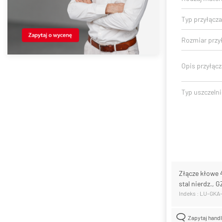
Typ przyłącza
Rozmiar przył
Opis przyłącz
Typ uszczelni
Złącze kłowe
stal nierdz., G
Indeks : LU-GKA
Zapytaj hand