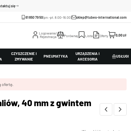
taktuj się
61 650 79 50
(pn.-pt. 8.00-16.00)
sklep@tubes-international.com
Logowanie/
0,00 zł
Porównaj
Lista
Oferty
Rejestracja
CZYSZCZENIE I
URZĄDZENIA I
PNEUMATYKA
USŁUGI
A
ZMYWANIE
AKCESORIA
 ofertę.
aliów, 40 mm z gwintem