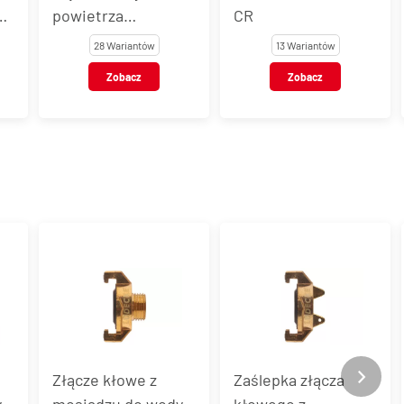
powietrza
CR
MONTANA 20®
28 Wariantów
13 Wariantów
Zobacz
Zobacz
Zaślepka złącza
Złącze kłowe stal
y
kłowego z
nierdzewna do