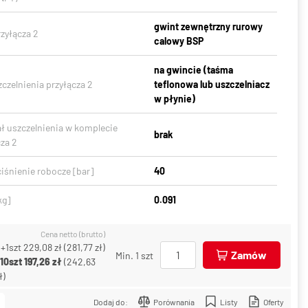
gwint zewnętrzny rurowy
zyłącza 2
calowy BSP
na gwincie (taśma
czelnienia przyłącza 2
teflonowa lub uszczelniacz
w płynie)
ał uszczelnienia w komplecie
brak
za 2
iśnienie robocze [bar]
40
kg]
0.091
Cena netto (brutto)
+1szt
229,08 zł
(
281,77 zł
)
Zamów
Min. 1 szt
+10szt
197,26 zł
(
242,63
ł
)
Dodaj do:
Porównania
Listy
Oferty