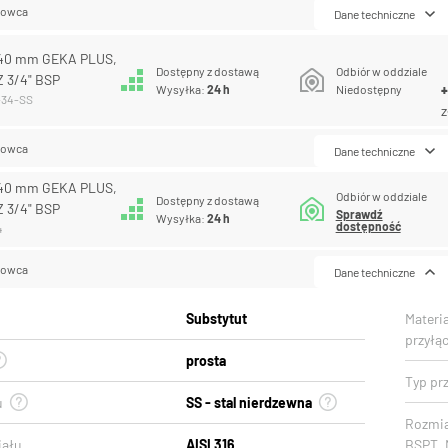
lowca
Dane techniczne
 40 mm GEKA PLUS,
Dostępny z dostawą
Odbiór w oddziale
GZ 3/4" BSP
Wysyłka:
24 h
Niedostępny
-34-SS
z
lowca
Dane techniczne
 40 mm GEKA PLUS,
Odbiór w oddziale
Dostępny z dostawą
GZ 3/4" BSP
Sprawdź
Wysyłka:
24 h
dostępność
4
lowca
Dane techniczne
Substytut
Materi
przyłą
prosta
Typ prz
u
SS - stal nierdzewna
Rozmia
iału
AISI 316
BSPT, 