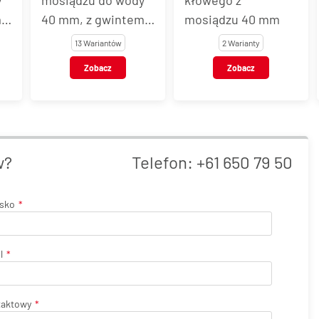
m
mosiądzu 40 mm
chemikaliów, 40
mm z gwintem
2 Warianty
3 Warianty
wewnętrznym,
Zobacz
Zobacz
GEKA Plus
w?
Telefon:
+61 650 79 50
isko
l
taktowy