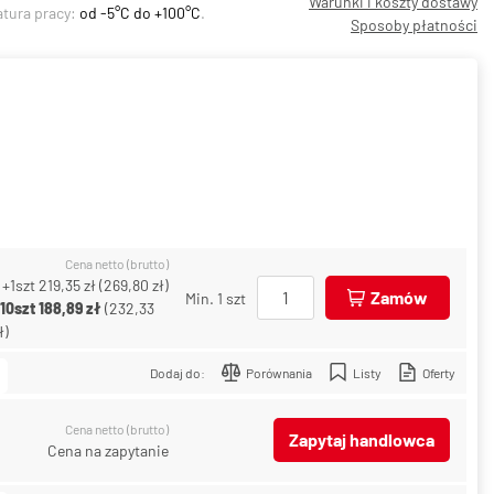
Warunki i koszty dostawy
atura pracy:
od -5°C do +100°C
.
Sposoby płatności
Cena netto (brutto)
+1szt
219,35 zł
(
269,80 zł
)
Zamów
Min. 1 szt
+10szt
188,89 zł
(
232,33
ł
)
Dodaj do:
Porównania
Listy
Oferty
Cena netto (brutto)
Zapytaj handlowca
Cena na zapytanie