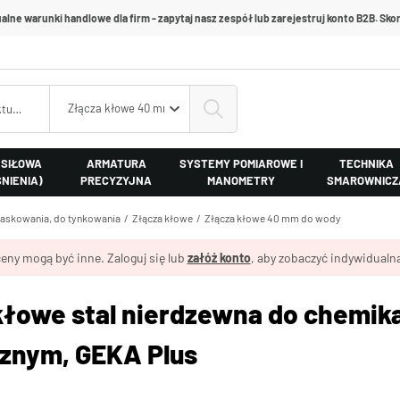
alne warunki handlowe dla firm - zapytaj nasz zespół lub zarejestruj konto B2B. Skon
Złącza kłowe 40 mm do wody
 SIŁOWA
ARMATURA
SYSTEMY POMIAROWE I
TECHNIKA
ŚNIENIA)
PRECYZYJNA
MANOMETRY
SMAROWNICZ
iaskowania, do tynkowania
Złącza kłowe
Złącza kłowe 40 mm do wody
eny mogą być inne. Zaloguj się lub
załóż konto
, aby zobaczyć indywidualną
kłowe stal nierdzewna do chemik
znym, GEKA Plus