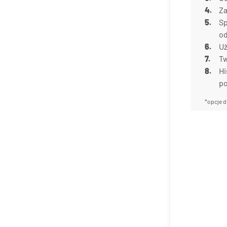
Za
Sp
od
Uż
Tw
Hi
p
*opcje d