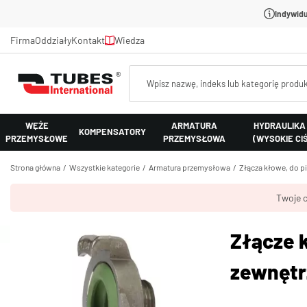
Indywidu
Firma
Oddziały
Kontakt
Wiedza
WĘŻE
ARMATURA
HYDRAULIKA
KOMPENSATORY
PRZEMYSŁOWE
PRZEMYSŁOWA
(WYSOKIE CI
Strona główna
Wszystkie kategorie
Armatura przemysłowa
Złącza kłowe, do p
Twoje c
Złącze 
zewnętr