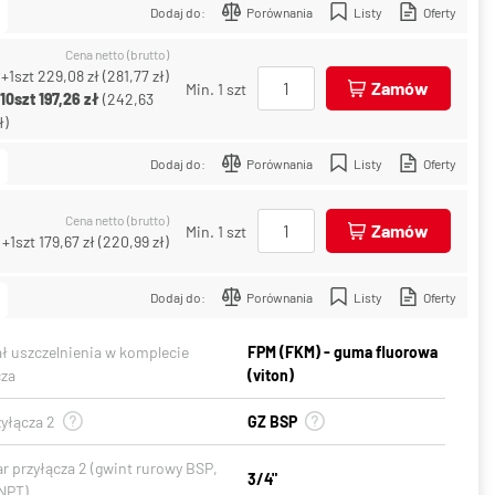
Dodaj do:
Porównania
Listy
Oferty
Cena netto (brutto)
+1szt
229,08 zł
(
281,77 zł
)
Zamów
Min. 1 szt
+10szt
197,26 zł
(
242,63
ł
)
Dodaj do:
Porównania
Listy
Oferty
Cena netto (brutto)
Zamów
Min. 1 szt
+1szt
179,67 zł
(
220,99 zł
)
Dodaj do:
Porównania
Listy
Oferty
ał uszczelnienia w komplecie
FPM (FKM) - guma fluorowa
cza
(viton)
yłącza 2
GZ BSP
r przyłącza 2 (gwint rurowy BSP,
3/4"
NPT)