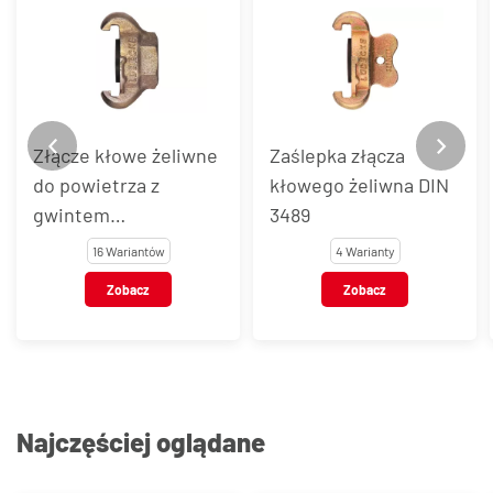
Złącze kłowe żeliwne
Zaślepka złącza
do powietrza z
kłowego żeliwna DIN
gwintem
3489
wewnętrznym DIN
16 Wariantów
4 Warianty
3489
Zobacz
Zobacz
Najczęściej oglądane