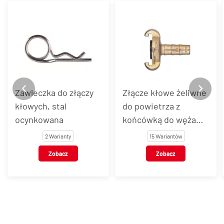
Zawleczka do złączy
Złącze kłowe żeliwne
kłowych, stal
do powietrza z
ocynkowana
końcówką do węża
DIN 3489
2 Warianty
15 Wariantów
Zobacz
Zobacz