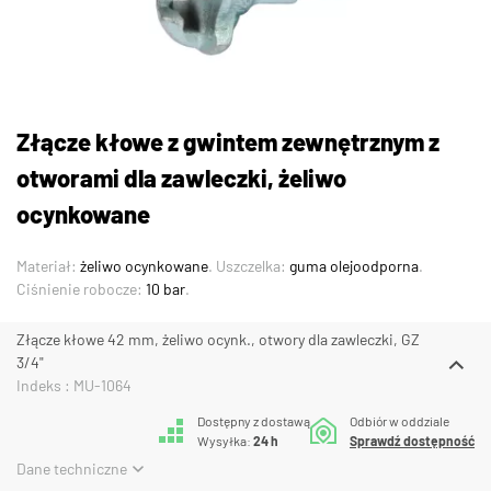
Złącze kłowe z gwintem zewnętrznym z
otworami dla zawleczki, żeliwo
ocynkowane
Materiał:
żeliwo ocynkowane
. Uszczelka:
guma olejoodporna
.
Ciśnienie robocze:
10 bar
.
Złącze kłowe 42 mm, żeliwo ocynk., otwory dla zawleczki, GZ
3/4"
Indeks : MU-1064
Dostępny z dostawą
Odbiór w oddziale
Wysyłka:
24 h
Sprawdź dostępność
Dane techniczne