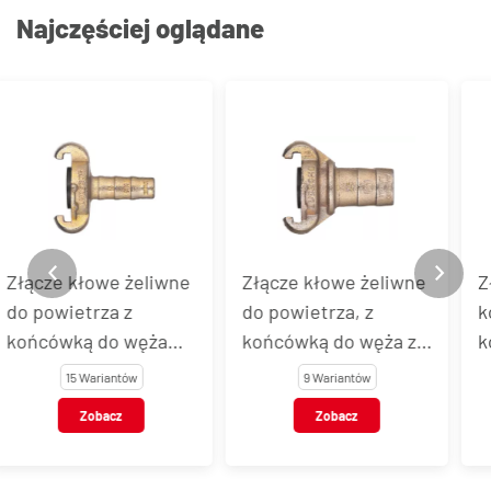
Najczęściej oglądane
Złącze kłowe żeliwne
Złącze kłowe z
do powietrza, z
końcówką do węża z
końcówką do węża z
kołnierzem
kołnierzem
zabezpieczającym i
9 Wariantów
1 Wariant
zabezpieczającym,
otworami dla
Zobacz
Zobacz
DIN 3489
zawleczki, żeliwo
ocynkowane