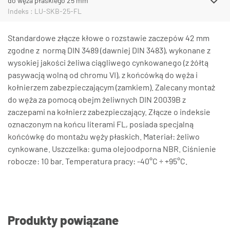
do węża płaskiego 25 mm
Indeks : LU-SKB-25-FL
Standardowe złącze kłowe o rozstawie zaczepów 42 mm
zgodne z normą DIN 3489 (dawniej DIN 3483), wykonane z
wysokiej jakości żeliwa ciągliwego cynkowanego (z żółtą
pasywacją wolną od chromu VI), z końcówką do węża i
kołnierzem zabezpieczającym (zamkiem). Zalecany montaż
do węża za pomocą obejm żeliwnych DIN 20039B z
zaczepami na kołnierz zabezpieczający. Złącze o indeksie
oznaczonym na końcu literami FL, posiada specjalną
końcówkę do montażu węży płaskich. Materiał: żeliwo
cynkowane. Uszczelka: guma olejoodporna NBR. Ciśnienie
robocze: 10 bar. Temperatura pracy: -40°C ÷ +95°C.
Produkty powiązane