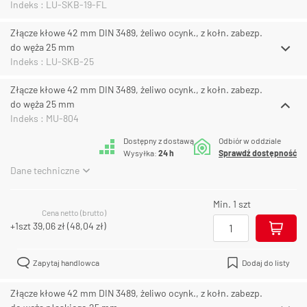
Indeks : LU-SKB-19-FL
Złącze kłowe 42 mm DIN 3489, żeliwo ocynk., z kołn. zabezp.
do węża 25 mm
Indeks : LU-SKB-25
Złącze kłowe 42 mm DIN 3489, żeliwo ocynk., z kołn. zabezp.
do węża 25 mm
Indeks : MU-804
Dostępny z dostawą
Odbiór w oddziale
Wysyłka:
24 h
Sprawdź dostępność
Dane techniczne
Min. 1 szt
Cena netto (brutto)
+1szt
39,06 zł
(
48,04 zł
)
Zapytaj handlowca
Dodaj do listy
Złącze kłowe 42 mm DIN 3489, żeliwo ocynk., z kołn. zabezp.