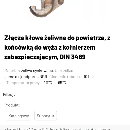
Złącze kłowe żeliwne do powietrza, z
końcówką do węża z kołnierzem
zabezpieczającym, DIN 3489
Materiał:
żeliwo cynkowane
. Uszczelka:
guma olejoodporna NBR
. Ciśnienie robocze:
10 bar
. Temperatura pracy:
-40°C ÷ +95°C
.
Filtruj:
Produkt:
Katalogowy
Substytut
Złącze kłowe 42 mm DIN 3489, żeliwo ocynk., z kołn. zabezp.