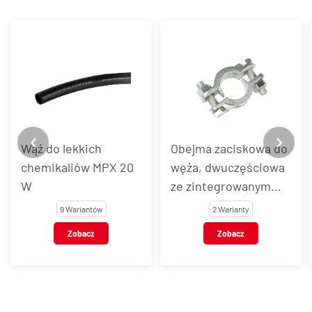
Wąż do lekkich
Obejma zaciskowa do
chemikaliów MPX 20
węża, dwuczęściowa
W
ze zintegrowanym
językiem, żeliwna
9 Wariantów
2 Warianty
Zobacz
Zobacz